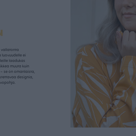
u
vallatonta
 luovuudelle ei
Meille laadukas
aikkea muuta kuin
– se on omanlaista,
istettavaa designia,
rvopohja.