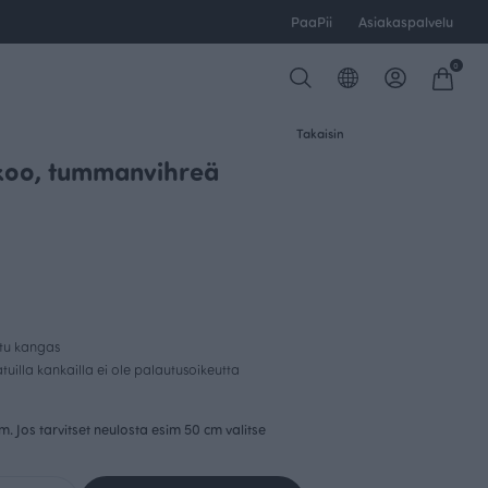
PaaPii
Asiakaspalvelu
0
Takaisin
ikoo, tummanvihreä
ttu kangas
uilla kankailla ei ole palautusoikeutta
cm. Jos tarvitset neulosta esim 50 cm valitse