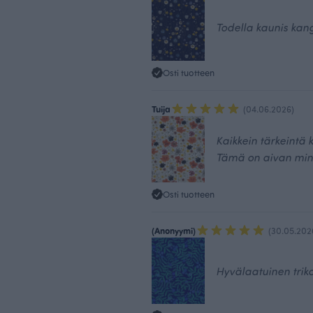
Todella kaunis kan
Osti tuotteen
Tuija
(04.06.2026)
Kaikkein tärkeintä k
Tämä on aivan min
Osti tuotteen
(Anonyymi)
(30.05.202
Hyvälaatuinen triko