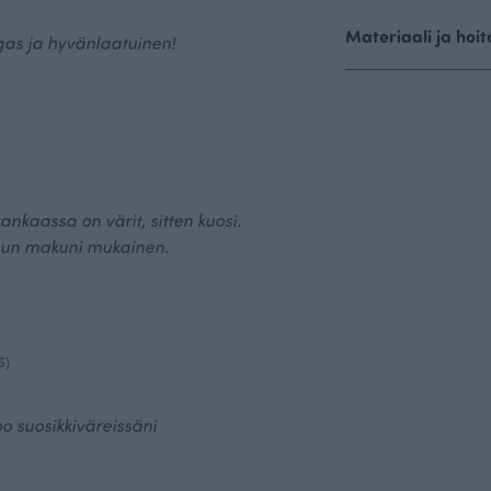
Materiaali ja hoit
gas ja hyvänlaatuinen!
ankaassa on värit, sitten kuosi.
un makuni mukainen.
6)
o suosikkiväreissäni