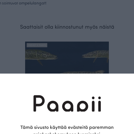
ompelulangat
in sointuvat
!
Saattaisit olla kiinnostunut myös näistä
FINSKET X PAAPII
Tämä sivusto käyttää evästeitä paremman