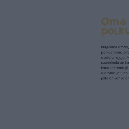
Oma
polk
Kuljemme omaa, 
polkuamme, jolla
aseteta rajoja. 
suunnittelu on k
kauden trendejä 
ajatonta ja tunn
jolla on vahva a