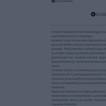
Osti tuotteen
1
2
3
4
Finsketin mustanvihreä trikookangas pu
suunnitellut Anniina Isokangas.
Kankaan kuosi on painettu digitaalisesti
kuva siirretään suoraan digitaalisten t
pinnalle. Tämä tekniikka mahdollistaa m
kuvioiden nopean ja tarkan painamisen 
painolevyjen tai -seulojen käyttöä. Digi
liukkaammalta ja materiaali laskeutuva
trikoo.
Finsketin trikoo on korkealaatuista ja 
valmistettu 95 % luomupuuvillasta ja 5 %
mukavan joustavuuden ja kyvyn palautu
trikoo on napakkaa ja samalla pehmeää
mukavaa.
Mukavan tuntuinen luomupuuvillatrikoo l
materiaalista monikäyttöisen. Luomutrik
trikoopaidat, housut ja tunikat. Trikoova
mukailee liikkeitäsi.