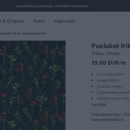
Ilmainen toimitus yli 100 € tilauksille Suomessa.
t & Ompelu
Kotiin
Inspiroidu
olukat trikoo, tummanvihreä
Puolukat tr
Trikoo, Vihreä
25.90 EUR/m
Luomupuuvillaa
Leveys 155cm
Joustava neulos
Digitaalisesti paine
Määrämittaan leikat
Lue lisää
Tilausyksikkö 1kpl = 10
kappalemääräksi 5.