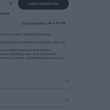
Lisää ostoskoriin
0.36 EUR
Katso toimituskulut
alk. 4.90 EUR
toimitus yli 100 € tilauksille Suomessa.
eilla sekä kodin tuotteilla on 30 päivän vaihto- ja
la ja turvallisilla maksutavoilla. Mukana
imaksu, MobilePay, lasku 30 pv ja osamaksu.
et saanut tuotteen. Laskulla 30 päivän kuluton ja