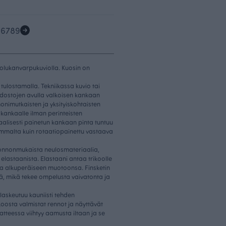
5
6
7
8
9
olukanvarpukuviolla. Kuosin on
 tulostamalla. Tekniikassa kuvio tai
iedostojen avulla valkoisen kankaan
onimutkaisten ja yksityiskohtaisten
kankaalle ilman perinteisten
taalisesti painetun kankaan pinta tuntuu
mmalta kuin rotaatiopainettu vastaava
luonnonmukaista neulosmateriaalia,
 elastaanista. Elastaani antaa trikoolle
a alkuperäiseen muotoonsa. Finsketin
, mikä tekee ompelusta vaivatonta ja
askeutuu kauniisti tehden
oosta valmistat rennot ja näyttävät
atteessa viihtyy aamusta iltaan ja se