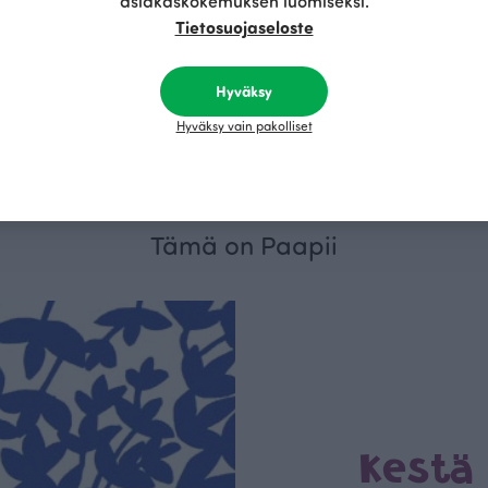
asiakaskokemuksen luomiseksi.
Tietosuojaseloste
Hauet joustocollege, myrsky
Hyväksy
Sininen
27.90 EUR/m
Hyväksy vain pakolliset
Tämä on Paapii
Kestä