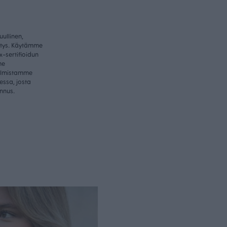
ullinen,
itys. Käytämme
-sertifioidun
me
valmistamme
essa, josta
nnus.