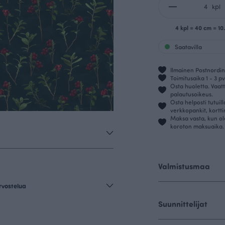
kpl
4 kpl = 40 cm = 1
Saatavilla
Ilmainen Postnordin 
Toimitusaika 1 - 3 pv
Osta huoletta. Vaatt
palautusoikeus.
Osta helposti tutuil
verkkopankit, kortt
Maksa vasta, kun ol
koroton maksuaika.
Valmistusmaa
rvostelua
Suunnittelijat