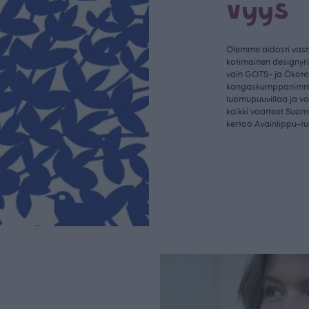
vyys
Olemme aidosti vastu
kotimainen designyr
vain GOTS- ja Ökotex
kangaskumppanim
luomupuuvillaa ja 
kaikki vaatteet Suom
kertoo Avainlippu-tu