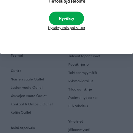
Tietosuojaseloste
Tutustu
Teemat
Paapiin tarina
Inspiroidu
Hyväksy
Paapii Magazine
Hyväksy vain pakolliset
Kankaat & Ompelu
Designtiimi
Kankaat
Finsket
Ompeleminen
Vastuullisuus
Teemat
Tulevat tapahtumat
Kuosikirjasto
Outlet
Tehtaanmyymälä
Naisten vaate Outlet
Ryhmävierailut
Lasten vaate Outlet
Tilaa uutiskirje
Vauvojen vaate Outlet
Avoimet työpaikat
Kankaat & Ompelu Outlet
EU-rahoitus
Kotiin Outlet
Yhteistyö
Asiakaspalvelu
Jälleenmyynti