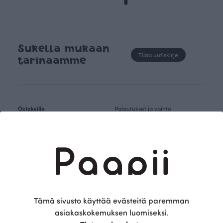
Sukella mukaan
Tilaa uutiskirje
tarinaamme
Ostoksille
Palautukset ja vaihto
Tietosuojaseloste
Naiset
Saavutettavuusseloste
Lapset
Vauvat
Seuraa somessa
Kankaat
Facebook
Kaavakirjat
Instagram
Kotiin
Tämä sivusto käyttää evästeitä paremman
Pinterest
Lahjakortit
asiakaskokemuksen luomiseksi.
Mallistot