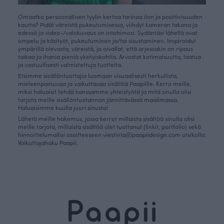
Omaatko persoonallisen tyylin kertoa tarinaa ilon ja positiivisuuden
kautta? Pidät väreistä pukeutumisessa, viihdyt kameran takana ja
edessä ja video-/valokuvaus on intohimosi. Sydäntäsi lähellä ovat
ompelu ja käsityöt, pukeutuminen ja/tai sisustaminen. Inspiroidut
ympärillä olevasta, väreistä, ja oivallat, että arjessakin on ripaus
taikaa ja ihania pieniä yksityiskohtia. Arvostat kotimaisuutta, laatua
ja
vastuullisesti valmistettuja tuotteita.
Etsimme sisällöntuottajia luomaan visuaalisesti herkullista,
mieleenpainuvaa ja vaikuttavaa sisältöä Paapiille. Kerro meille,
miksi haluaisit tehdä kanssamme yhteistyötä ja mitä sinulla olisi
tarjota meille sisällöntuotannon jännittävässä maailmassa.
Haluaisimme kuulla juuri sinusta!
Lähetä meille hakemus, jossa kerrot millaista sisältöä sinulla olisi
meille tarjota, millaista sisältöä olet tuottanut (linkit, portfolio) sekä
hinnoittelumallisi osoitteeseen viestinta@paapiidesign.com otsikolla:
Vaikuttajahaku Paapii.