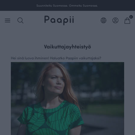
Suunniteltu Suomessa. Ommeltu Suomessa.
0
Vaikuttajayhteistyö
Hei sinä luova ihminen! Haluatko Paapiin vaikuttajaksi?