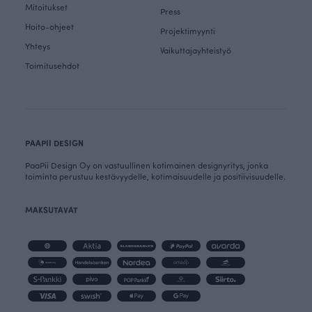
Mitoitukset
Press
Hoito-ohjeet
Projektimyynti
Yhteys
Vaikuttajayhteistyö
Toimitusehdot
PAAPII DESIGN
PaaPii Design Oy on vastuullinen kotimainen designyritys, jonka
toiminta perustuu kestävyydelle, kotimaisuudelle ja positiivisuudelle.
MAKSUTAVAT