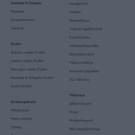
Kankaat & Ompelu
Designtiimi
Kankaat
Finsket
Ompeleminen
Vastuullisuus
Teemat
Tulevat tapahtumat
Kuosikirjasto
Outlet
Tehtaanmyymälä
Naisten vaate Outlet
Ryhmävierailut
Lasten vaate Outlet
Tilaa uutiskirje
Vauvojen vaate Outlet
Avoimet työpaikat
Kankaat & Ompelu Outlet
EU-rahoitus
Kotiin Outlet
Yhteistyö
Asiakaspalvelu
Jälleenmyynti
Mitoitukset
Press
Hoito-ohjeet
Projektimyynti
Yhteys
Vaikuttajayhteistyö