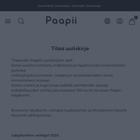
Suunniteltu Suomessa. Ommeltu Suomessa.
0
Tilaa uutiskirje
Tilaamalla Paapiin uutiskirjeen saat:
tietoa uusista tuotteista, mallistoista ja tapahtumista ensimmäisten
joukossa
vinkkejä pukeutumiseen, ompeluun tai sisustamiseen oman
kiinnostuksesi mukaan
iloisen mielen ja inspiroivaa sisältöä värittämään arkeasi
mahdollisuuden voittaa joka kuukausi 100 euron arvoisen Paapii-
lahjakortin
Arvomme lahjakortin voittajan kuukausittain ja ilmoitamme hänelle
ilouutiset sähköpostitse.
Lahjakorttien voittajat 2026