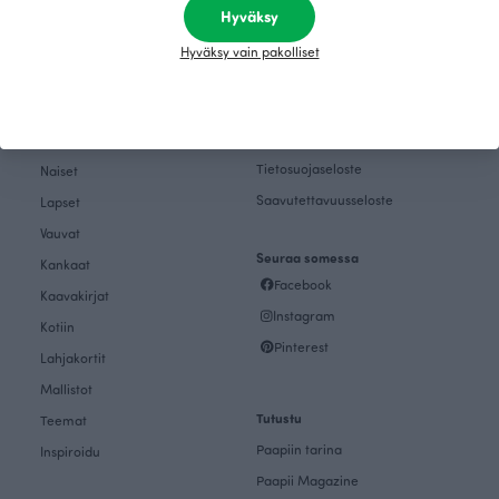
Sukella mukaan
Hyväksy
Tilaa uutiskirje
tarinaamme
Hyväksy vain pakolliset
Ostoksille
Palautukset ja vaihto
Tietosuojaseloste
Naiset
Saavutettavuusseloste
Lapset
Vauvat
Seuraa somessa
Kankaat
Facebook
Kaavakirjat
Instagram
Kotiin
Pinterest
Lahjakortit
Mallistot
Tutustu
Teemat
Paapiin tarina
Inspiroidu
Paapii Magazine