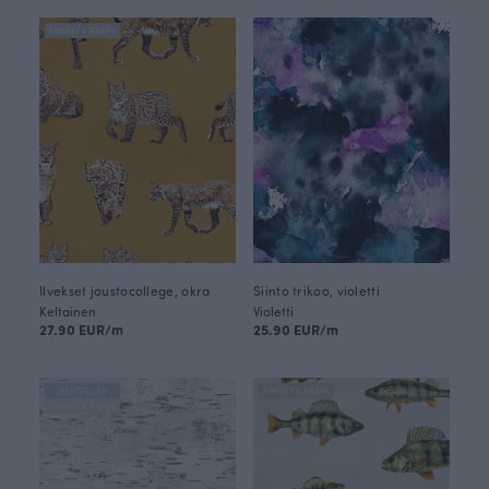
FINSKET X PAAPII
Ilvekset joustocollege, okra
Siinto trikoo, violetti
Keltainen
Violetti
27.90 EUR/m
25.90 EUR/m
BESTSELLER
FINSKET X PAAPII
FINSKET X PAAPII