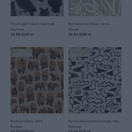
Huuhkajat trikoo, harmaa
Karvakorva trikoo, neva
Harmaa
Vihreä
25.90 EUR/m
25.90 EUR/m
UUTUUS
UUTUUS
FINSKET X PAAPII
FINSKET X PAAPII
Karhut trikoo, latte
Keltanokka joustocollege, harmaa
Ruskea
Harmaa
25.90 EUR/m
27.90 EUR/m