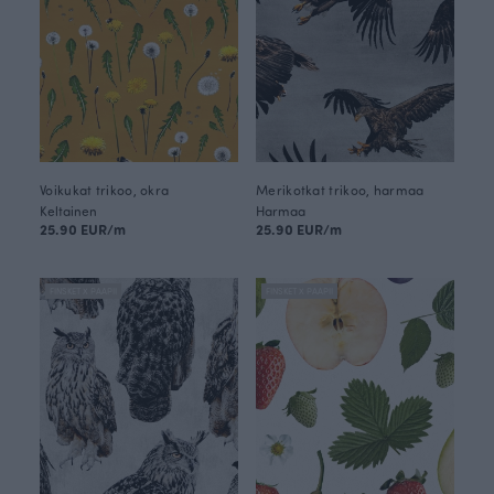
Voikukat trikoo, okra
Merikotkat trikoo, harmaa
Keltainen
Harmaa
25.90 EUR/m
25.90 EUR/m
FINSKET X PAAPII
FINSKET X PAAPII