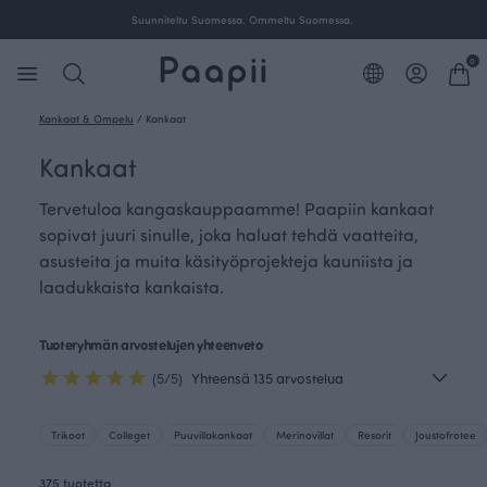
Ilmainen toimitus yli 100 € tilauksille Suomessa.
0
Kankaat & Ompelu
/
Kankaat
Kankaat
Tervetuloa kangaskauppaamme! Paapiin kankaat
sopivat juuri sinulle, joka haluat tehdä vaatteita,
asusteita ja muita käsityöprojekteja kauniista ja
laadukkaista kankaista.
Tuoteryhmän arvostelujen yhteenveto
(5/5)
Yhteensä 135 arvostelua
Trikoot
Colleget
Puuvillakankaat
Merinovillat
Resorit
Joustofrotee
375 tuotetta