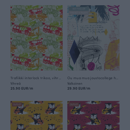
BESTSELLER
FINSKET X PAAPII
Trafiikki interlock trikoo, vihreä
Ou mua mua joustocollege harjattu
Vihreä
Valkoinen
25.90 EUR/m
29.90 EUR/m
OUTLET
OUTLET