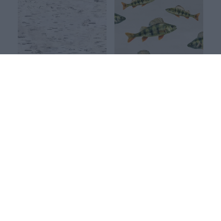
Koivu joustocollege
Ahvenet joustocollege harjattu, hiekka
Valkoinen
Harmaa
27.90 EUR/m
29.90 EUR/m
FINSKET X PAAPII