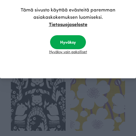
Tämä sivusto käyttää evästeitä paremman
asiakaskokemuksen luomiseksi.
Tietosuojaseloste
Jacquard neulos, Gepardi dots
Jacquard neulos, Vanhakaupunki
Hyväksy
Punainen
Harmaa
15.00 EUR/m
29.90 EUR/m
15.00 EUR/m
39.90 EUR/m
Hyväksy vain pakolliset