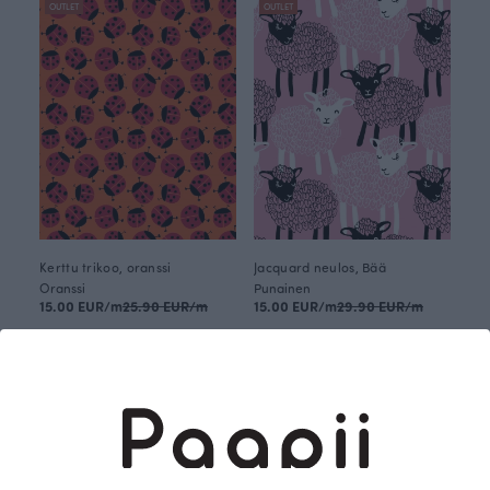
OUTLET
OUTLET
Kerttu trikoo, oranssi
Jacquard neulos, Bää
Oranssi
Punainen
15.00 EUR/m
25.90 EUR/m
15.00 EUR/m
29.90 EUR/m
OUTLET
OUTLET