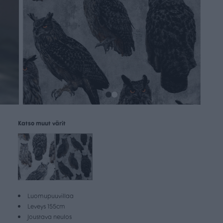
Katso muut värit
Luomupuuvillaa
Leveys 155cm
Joustava neulos