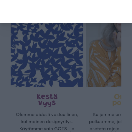
Kestä
Oma
vyys
polk
Olemme aidosti vastuullinen,
Kuljemme omaa, v
kotimainen designyritys.
polkuamme, jolla lu
Käytämme vain GOTS- ja
aseteta rajoja. Mei