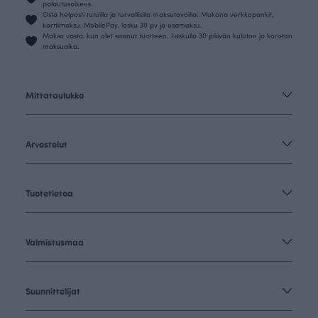
palautusoikeus.
Osta helposti tutuilla ja turvallisilla maksutavoilla. Mukana verkkopankit,
korttimaksu, MobilePay, lasku 30 pv ja osamaksu.
Maksa vasta, kun olet saanut tuotteen. Laskulla 30 päivän kuluton ja koroton
maksuaika.
Mittataulukko
Arvostelut
Tuotetietoa
Valmistusmaa
Suunnittelijat