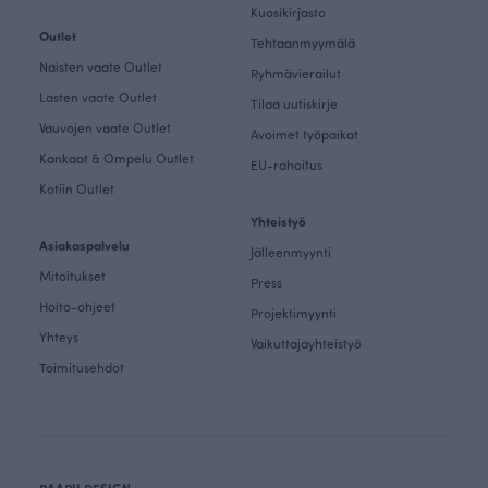
Kuosikirjasto
Outlet
Tehtaanmyymälä
Naisten vaate Outlet
Ryhmävierailut
Lasten vaate Outlet
Tilaa uutiskirje
Vauvojen vaate Outlet
Avoimet työpaikat
Kankaat & Ompelu Outlet
EU-rahoitus
Kotiin Outlet
Yhteistyö
Asiakaspalvelu
Jälleenmyynti
Mitoitukset
Press
Hoito-ohjeet
Projektimyynti
Yhteys
Vaikuttajayhteistyö
Toimitusehdot