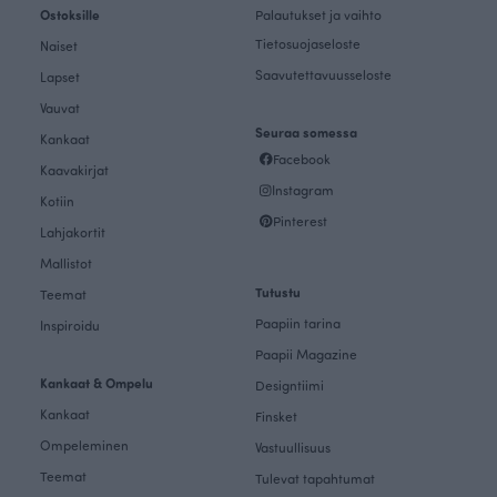
Ostoksille
Palautukset ja vaihto
Tietosuojaseloste
Naiset
Saavutettavuusseloste
Lapset
Vauvat
Seuraa somessa
Kankaat
Facebook
Kaavakirjat
Instagram
Kotiin
Pinterest
Lahjakortit
Mallistot
Tutustu
Teemat
Paapiin tarina
Inspiroidu
Paapii Magazine
Kankaat & Ompelu
Designtiimi
Kankaat
Finsket
Ompeleminen
Vastuullisuus
Teemat
Tulevat tapahtumat