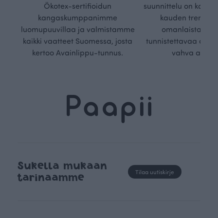
Ökotex-sertifioidun
suunnittelu on kaikk
kangaskumppanimme
kauden trendejä
luomupuuvillaa ja valmistamme
omanlaista, aja
kaikki vaatteet Suomessa, josta
tunnistettavaa desig
kertoo Avainlippu-tunnus.
vahva arvop
Sukella mukaan
Tilaa uutiskirje
tarinaamme