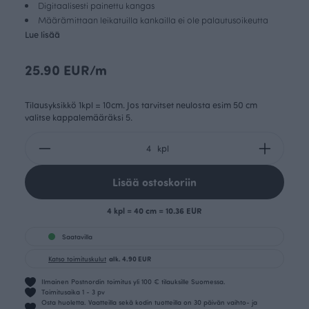
Digitaalisesti painettu kangas
Määrämittaan leikatuilla kankailla ei ole palautusoikeutta
Lue lisää
25.90 EUR/m
Tilausyksikkö 1kpl = 10cm. Jos tarvitset neulosta esim 50 cm
valitse kappalemääräksi 5.
kpl
Lisää ostoskoriin
4 kpl = 40 cm = 10.36 EUR
Saatavilla
Katso toimituskulut
alk. 4.90 EUR
Ilmainen Postnordin toimitus yli 100 € tilauksille Suomessa.
Toimitusaika 1 - 3 pv
Osta huoletta. Vaatteilla sekä kodin tuotteilla on 30 päivän vaihto- ja