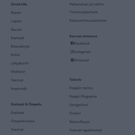
Ostoksille
Palautukset ja vaihto
Tietosuojaseloste
Naiset
Saavutettavuusseloste
Lapset
Vauvat
Seuraa somessa
Kankaat
Facebook
Kaavakirjat
Instagram
Kotiin
Pinterest
Lahjakortit
Mallistot
Tutustu
Teemat
Paapiin tarina
Inspiroidu
Paapii Magazine
Kankaat & Ompelu
Designtiimi
Kankaat
Finsket
Ompeleminen
Vastuullisuus
Teemat
Tulevat tapahtumat