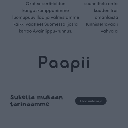
Ökotex-sertifioidun
suunnittelu on kaikk
kangaskumppanimme
kauden trendejä
luomupuuvillaa ja valmistamme
omanlaista, aja
kaikki vaatteet Suomessa, josta
tunnistettavaa desig
kertoo Avainlippu-tunnus.
vahva arvop
Sukella mukaan
Tilaa uutiskirje
tarinaamme