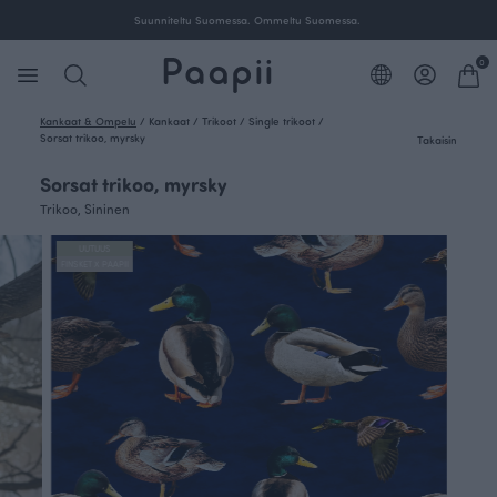
Suunniteltu Suomessa. Ommeltu Suomessa.
0
Kankaat & Ompelu
/
Kankaat
/
Trikoot
/
Single trikoot
/
Sorsat trikoo, myrsky
Takaisin
Sorsat trikoo, myrsky
Trikoo, Sininen
UUTUUS
FINSKET X PAAPII