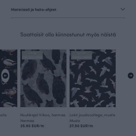
Materiaali ja hoito-ohjeet
Saattaisit olla kiinnostunut myös näistä
UUTUUS
UUTUUS
FINSKET X PAAPII
FINSKET X PAAPII
usta
Huuhkajat trikoo, harmaa
Lokit joustocollege, musta
Harmaa
Musta
25.90 EUR/m
27.90 EUR/m