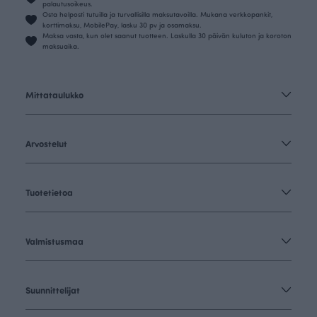
palautusoikeus.
Osta helposti tutuilla ja turvallisilla maksutavoilla. Mukana verkkopankit,
korttimaksu, MobilePay, lasku 30 pv ja osamaksu.
Maksa vasta, kun olet saanut tuotteen. Laskulla 30 päivän kuluton ja koroton
maksuaika.
Mittataulukko
Arvostelut
Tuotetietoa
Valmistusmaa
Suunnittelijat