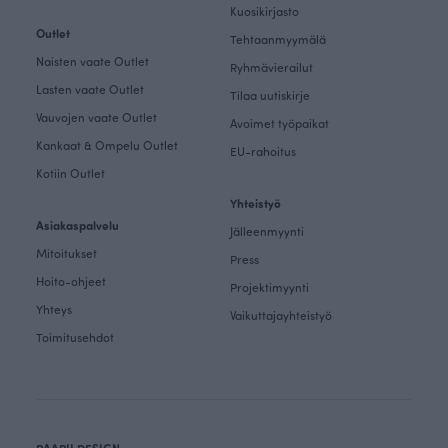
Kuosikirjasto
Outlet
Tehtaanmyymälä
Naisten vaate Outlet
Ryhmävierailut
Lasten vaate Outlet
Tilaa uutiskirje
Vauvojen vaate Outlet
Avoimet työpaikat
Kankaat & Ompelu Outlet
EU-rahoitus
Kotiin Outlet
Yhteistyö
Asiakaspalvelu
Jälleenmyynti
Mitoitukset
Press
Hoito-ohjeet
Projektimyynti
Yhteys
Vaikuttajayhteistyö
Toimitusehdot