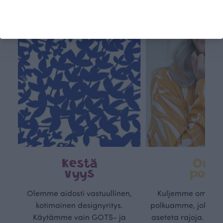
Kestä
Oma
vyys
polk
Olemme aidosti vastuullinen,
Kuljemme omaa, v
kotimainen designyritys.
polkuamme, jolla lu
Käytämme vain GOTS- ja
aseteta rajoja. Mei