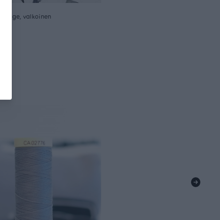
college, valkoinen
m