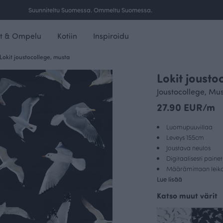
Ilmainen toimitus yli 100 € tilauksille Suomessa.
t & Ompelu
Kotiin
Inspiroidu
Lokit joustocollege, musta
Lokit jousto
Joustocollege, Mu
27.90 EUR/m
Luomupuuvillaa
Leveys 155cm
Joustava neulos
Digitaalisesti paine
Määrämittaan leikat
Lue lisää
Katso muut värit