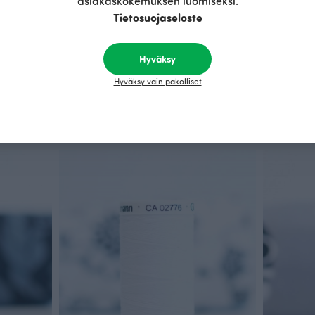
asiakaskokemuksen luomiseksi.
Tietosuojaseloste
Sorsat trikoo, myrsky
Lokit jousto
Sininen
Valkoinen
25.90 EUR/m
27.90 EUR/
Hyväksy
Hyväksy vain pakolliset
Täydennä asukokonaisuus näillä tuotteilla