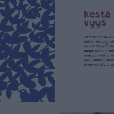
Kestä
vyys
Olemme aidosti vastu
kotimainen designyr
vain GOTS- ja Ökotex
kangaskumppanim
luomupuuvillaa ja 
kaikki vaatteet Suom
kertoo Avainlippu-tu