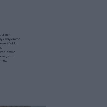
ullinen,
itys. Käytämme
-sertifioidun
me
valmistamme
essa, josta
nnus.