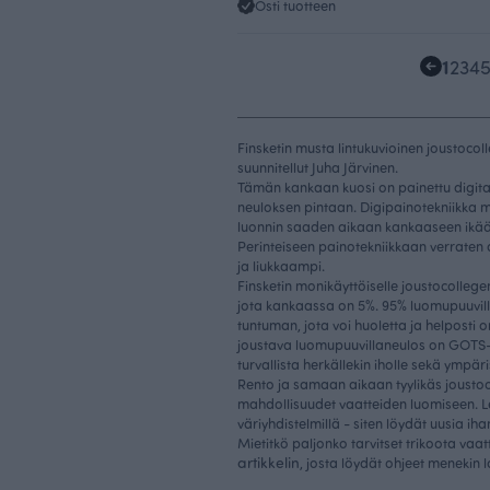
Osti tuotteen
1
2
3
4
Finsketin musta lintukuvioinen joustocol
suunnitellut Juha Järvinen.
Tämän kankaan kuosi on painettu digita
neuloksen pintaan. Digipainotekniikka 
luonnin saaden aikaan kankaaseen ikään
Perinteiseen painotekniikkaan verraten
ja liukkaampi.
Finsketin monikäyttöiselle joustocollege
jota kankaassa on 5%. 95% luomupuuvil
tuntuman, jota voi huoletta ja helposti 
joustava luomupuuvillaneulos on GOTS- ja
turvallista herkällekin iholle sekä ympäri
Rento ja samaan aikaan tyylikäs jousto
mahdollisuudet vaatteiden luomiseen. Leiki
väriyhdistelmillä - siten löydät uusia ih
Mietitkö paljonko tarvitset trikoota va
artikkelin
, josta löydät ohjeet menekin 