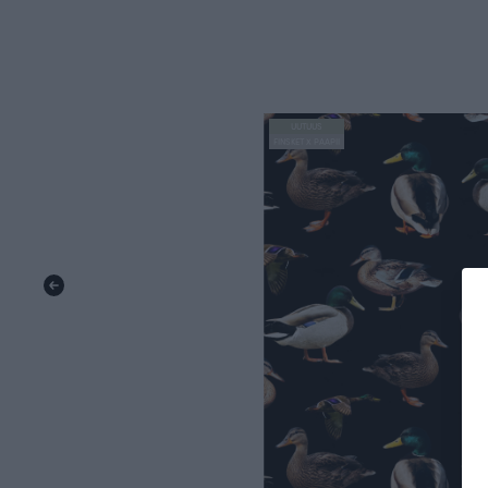
UUTUUS
FINSKET X PAAPII