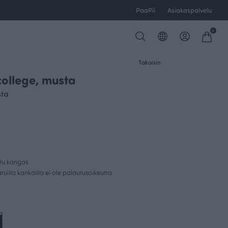
PaaPii
Asiakaspalvelu
0
Takaisin
college, musta
sta
ttu kangas
uilla kankailla ei ole palautusoikeutta