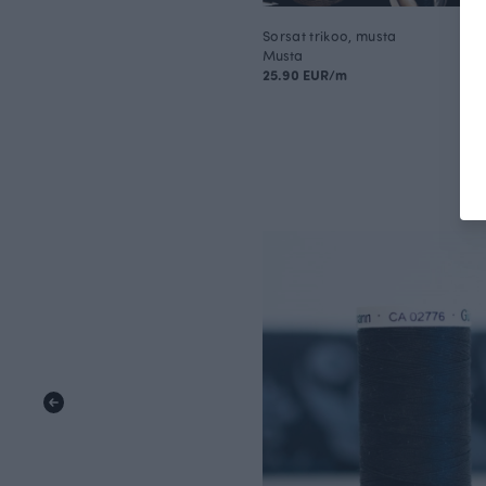
Sorsat trikoo, musta
Musta
25.90 EUR/m