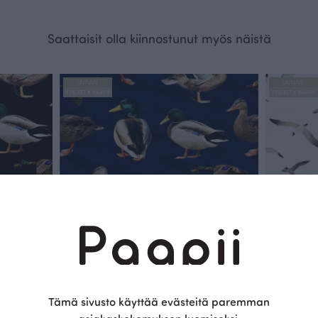
Saattaisit olla kiinnostunut myös näistä
UUTUUS
UUTUUS
FINSKET X PAAPII
FINSKET X PAAPII
Tämä sivusto käyttää evästeitä paremman