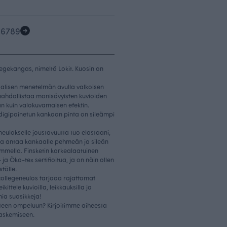
5
6
7
8
9
legekangas, nimeltä Lokit. Kuosin on
alisen menetelmän avulla valkoisen
mahdollistaa monisävyisten kuvioiden
 kuin valokuvamaisen efektin.
 digipainetun kankaan pinta on sileämpi
neulokselle joustavuutta tuo elastaani,
la antaa kankaalle pehmeän ja sileän
ommella. Finsketin korkealaatuinen
 Öko-tex sertifioitua, ja on näin ollen
stölle.
collegeneulos tarjoaa rajattomat
ttele kuvioilla, leikkauksilla ja
ania suosikkeja!
atteen ompeluun? Kirjoitimme aiheesta
laskemiseen.