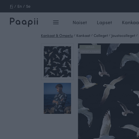
Fi
/
En
/
Se
Naiset
Lapset
Kankaa
Kankaat & Ompelu
/
Kankaat
/
Colleget
/
Joustocolleget
/
UUTUUS
FINSKET X PAAPII