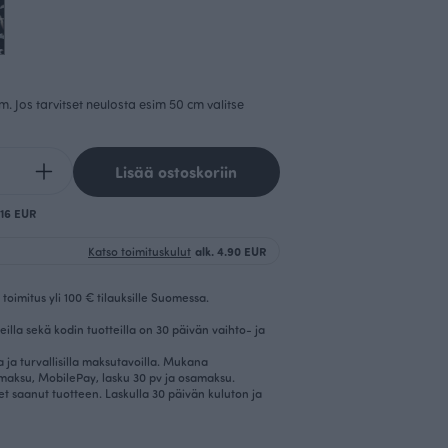
cm. Jos tarvitset neulosta esim 50 cm valitse
Lisää ostoskoriin
.16 EUR
Katso toimituskulut
alk. 4.90 EUR
toimitus yli 100 € tilauksille Suomessa.
eilla sekä kodin tuotteilla on 30 päivän vaihto- ja
la ja turvallisilla maksutavoilla. Mukana
imaksu, MobilePay, lasku 30 pv ja osamaksu.
et saanut tuotteen. Laskulla 30 päivän kuluton ja