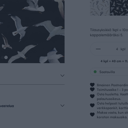
Tilausyksikkö 1kpl = 10
kappalemääräksi 5.
kpl
4 kpl = 40 cm = 11
Saatavilla
Ilmainen Postnordin 
Toimitusaika 1 - 3 pv
Osta huoletta. Vaatt
palautusoikeus.
Osta helposti tutuil
vostelua
verkkopankit, kortt
Maksa vasta, kun ol
koroton maksuaika.