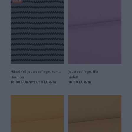
OUTLET
Hässäkkä joustocollege, tummanharmaa
Joustocollege, lila
Harmaa
Violetti
18.00 EUR/m
27.90 EUR/m
18.90 EUR/m