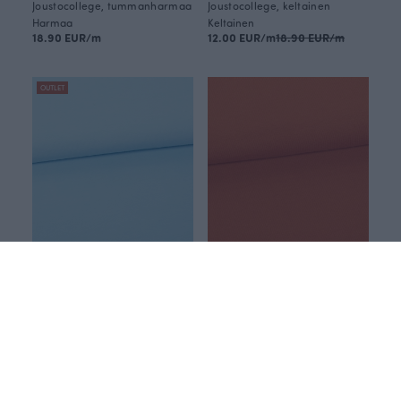
Joustocollege, tummanharmaa
Joustocollege, keltainen
Harmaa
Keltainen
18.90 EUR/m
12.00 EUR/m
18.90 EUR/m
OUTLET
Joustocollege, vaaleansininen
Joustocollege, ruoste
Sininen
Oranssi
12.00 EUR/m
18.90 EUR/m
18.90 EUR/m