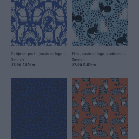
Pohjolan portti joustocollege, sininen
Piilo joustocollege, vaaleansininen - mustikka
Sininen
Sininen
27.90 EUR/m
27.90 EUR/m