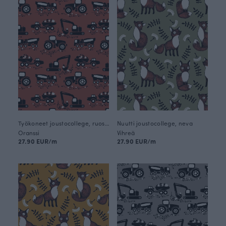
Työkoneet joustocollege, ruoste
Nuutti joustocollege, neva
Oranssi
Vihreä
27.90 EUR/m
27.90 EUR/m