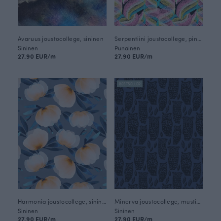
Avaruus joustocollege, sininen
Serpentiini joustocollege, pinkki
Sininen
Punainen
27.90 EUR/m
27.90 EUR/m
BESTSELLER
Harmonia joustocollege, sininen
Minerva joustocollege, mustikka - musta
Sininen
Sininen
27.90 EUR/m
27.90 EUR/m