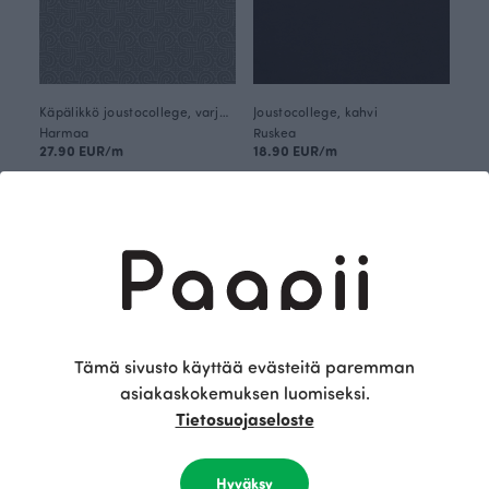
Käpälikkö joustocollege, varjo - musta
Joustocollege, kahvi
Harmaa
Ruskea
27.90 EUR/m
18.90 EUR/m
Tämä sivusto käyttää evästeitä paremman
asiakaskokemuksen luomiseksi.
Tietosuojaseloste
Joustocollege, kinuski
Joustocollege, syvänne
Hyväksy