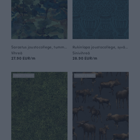
Sarastus joustocollege, tummanvihreä
Rukinlapa joustocollege, syvänne
Vihreä
Sinivihreä
27.90 EUR/m
28.90 EUR/m
FINSKET X PAAPII
FINSKET X PAAPII