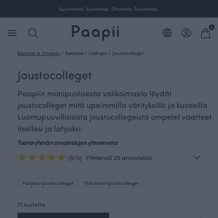
Ilmainen toimitus yli 100 € tilauksille Suomessa.
0
Kankaat & Ompelu
/
Kankaat
/
Colleget
/
Joustocolleget
Joustocolleget
Paapiin monipuolisesta valikoimasta löydät
joustocolleget mitä upeimmilla värityksillä ja kuoseilla.
Luomupuuvillaisista joustocollegeista ompelet vaatteet
itsellesi ja lahjaksi.
Tuoteryhmän arvostelujen yhteenveto
(5/5)
Yhteensä 25 arvostelua
Harjatut joustocolleget
Yksiväriset joustocolleget
71 tuotetta