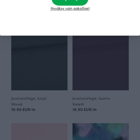
Ruskea
Sinivihreä
18.90 EUR/m
18.90 EUR/m
Hyväksy vain pakolliset
Joustocollege, korpi
Joustocollege, luumu
Vihreä
Violetti
18.90 EUR/m
18.90 EUR/m