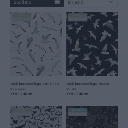
Suodata
UUTUUS
UUTUUS
FINSKET X PAAPII
FINSKET X PAAPII
Lokit joustocollege, valkoinen
Lokit joustocollege, musta
Valkoinen
Musta
27.90 EUR/m
27.90 EUR/m
UUTUUS
BESTSELLER
FINSKET X PAAPII
FINSKET X PAAPII