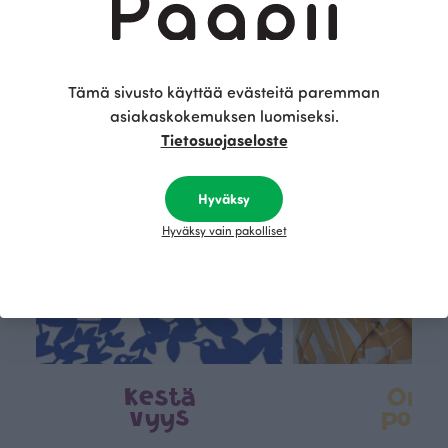
Tämä on Paapii
Tämä sivusto käyttää evästeitä paremman
asiakaskokemuksen luomiseksi.
Tietosuojaseloste
Hyväksy
Hyväksy vain pakolliset
Kestä
Oma
vyys
polk