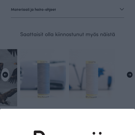
Materiaali ja hoito-ohjeet
Saattaisit olla kiinnostunut myös näistä
Merikotkat trikoo, harmaa
Gütermann ompelulanka, harmaa 40
Gütermann ompelulanka, hiekka 8
Harmaa
Harmaa
3.20 EUR
3.20 EUR