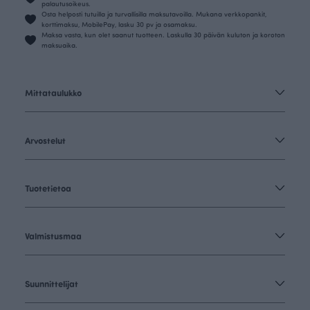
palautusoikeus.
Osta helposti tutuilla ja turvallisilla maksutavoilla. Mukana verkkopankit,
korttimaksu, MobilePay, lasku 30 pv ja osamaksu.
Maksa vasta, kun olet saanut tuotteen. Laskulla 30 päivän kuluton ja koroton
maksuaika.
Mittataulukko
Arvostelut
Tuotetietoa
Valmistusmaa
Suunnittelijat