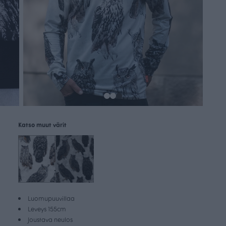
Katso muut värit
Luomupuuvillaa
Leveys 155cm
Joustava neulos