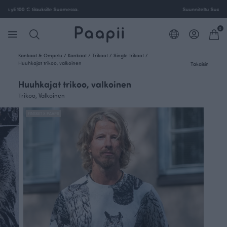
Ilmainen toimitus yli 100 € tilauksille Suomessa.
0
Kankaat & Ompelu
/
Kankaat
/
Trikoot
/
Single trikoot
/
Huuhkajat trikoo, valkoinen
Takaisin
Huuhkajat trikoo, valkoinen
Trikoo, Valkoinen
FINSKET X PAAPII