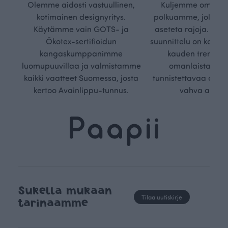
Olemme aidosti vastuullinen,
Kuljemme omaa, v
kotimainen designyritys.
polkuamme, jolla lu
Käytämme vain GOTS- ja
aseteta rajoja. Mei
Ökotex-sertifioidun
suunnittelu on kaikk
kangaskumppanimme
kauden trendejä
luomupuuvillaa ja valmistamme
omanlaista, aja
kaikki vaatteet Suomessa, josta
tunnistettavaa desig
kertoo Avainlippu-tunnus.
vahva arvop
Sukella mukaan
Tilaa uutiskirje
tarinaamme