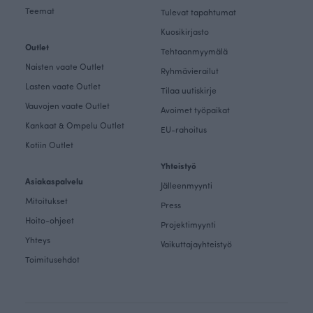
Teemat
Tulevat tapahtumat
Kuosikirjasto
Outlet
Tehtaanmyymälä
Naisten vaate Outlet
Ryhmävierailut
Lasten vaate Outlet
Tilaa uutiskirje
Vauvojen vaate Outlet
Avoimet työpaikat
Kankaat & Ompelu Outlet
EU-rahoitus
Kotiin Outlet
Yhteistyö
Asiakaspalvelu
Jälleenmyynti
Mitoitukset
Press
Hoito-ohjeet
Projektimyynti
Yhteys
Vaikuttajayhteistyö
Toimitusehdot