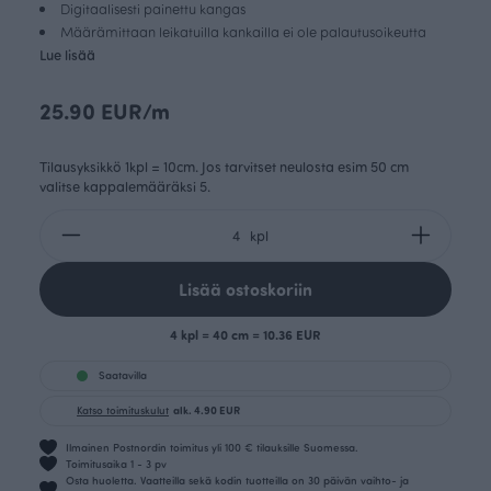
Digitaalisesti painettu kangas
Määrämittaan leikatuilla kankailla ei ole palautusoikeutta
Lue lisää
25.90 EUR/m
Tilausyksikkö 1kpl = 10cm. Jos tarvitset neulosta esim 50 cm
valitse kappalemääräksi 5.
kpl
Lisää ostoskoriin
4 kpl = 40 cm = 10.36 EUR
Saatavilla
Katso toimituskulut
alk. 4.90 EUR
Ilmainen Postnordin toimitus yli 100 € tilauksille Suomessa.
Toimitusaika 1 - 3 pv
Osta huoletta. Vaatteilla sekä kodin tuotteilla on 30 päivän vaihto- ja