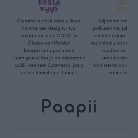
Kestä
Oma
vyys
polk
Olemme aidosti vastuullinen,
Kuljemme omaa, v
kotimainen designyritys.
polkuamme, jolla lu
Käytämme vain GOTS- ja
aseteta rajoja. Mei
Ökotex-sertifioidun
suunnittelu on kaikk
kangaskumppanimme
kauden trendejä
luomupuuvillaa ja valmistamme
omanlaista, aja
kaikki vaatteet Suomessa, josta
tunnistettavaa desig
kertoo Avainlippu-tunnus.
vahva arvop