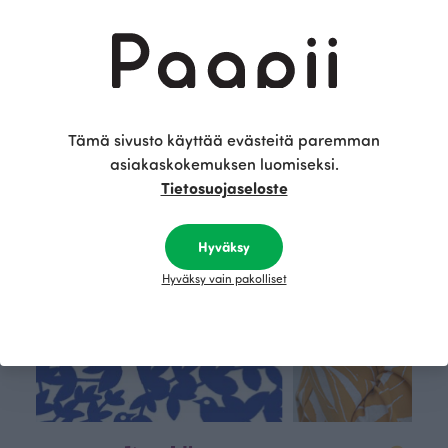
Sininen
Sininen
Sininen
160.00 EUR
120.00 EUR
16.00 EU
Tämä on Paapii
Tämä sivusto käyttää evästeitä paremman
asiakaskokemuksen luomiseksi.
Tietosuojaseloste
Hyväksy
Hyväksy vain pakolliset