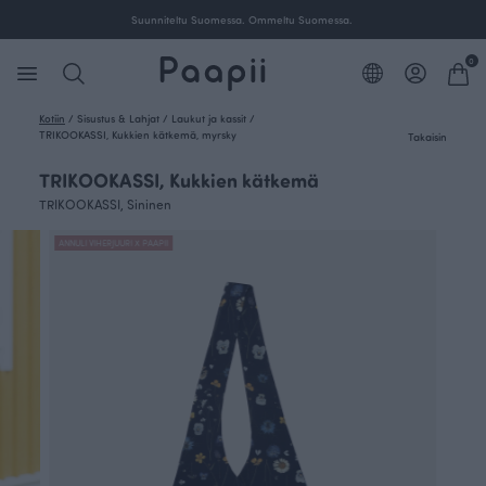
Suunniteltu Suomessa. Ommeltu Suomessa.
0
Kotiin
/
Sisustus & Lahjat
/
Laukut ja kassit
/
TRIKOOKASSI, Kukkien kätkemä, myrsky
Takaisin
TRIKOOKASSI, Kukkien kätkemä
TRIKOOKASSI, Sininen
ANNULI VIHERJUURI X PAAPII