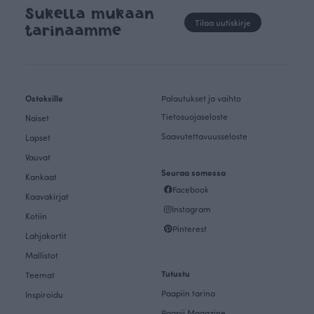
Sukella mukaan
Tilaa uutiskirje
tarinaamme
Ostoksille
Palautukset ja vaihto
Tietosuojaseloste
Naiset
Saavutettavuusseloste
Lapset
Vauvat
Seuraa somessa
Kankaat
Facebook
Kaavakirjat
Instagram
Kotiin
Pinterest
Lahjakortit
Mallistot
Tutustu
Teemat
Paapiin tarina
Inspiroidu
Paapii Magazine