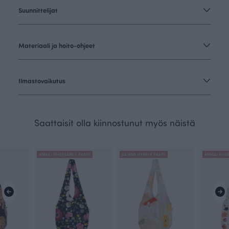
Suunnittelijat
Materiaali ja hoito-ohjeet
Ilmastovaikutus
Saattaisit olla kiinnostunut myös näistä
ANNULI VIHERJUURI X PAAPII
JULIANA HYRRI X PAAPII
ANNULI VIHER