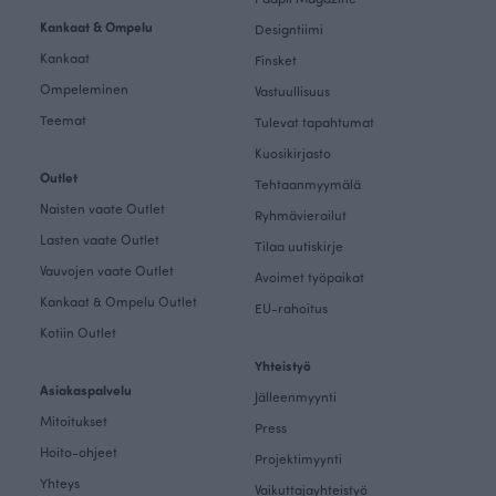
Kankaat & Ompelu
Designtiimi
Kankaat
Finsket
Ompeleminen
Vastuullisuus
Teemat
Tulevat tapahtumat
Kuosikirjasto
Outlet
Tehtaanmyymälä
Naisten vaate Outlet
Ryhmävierailut
Lasten vaate Outlet
Tilaa uutiskirje
Vauvojen vaate Outlet
Avoimet työpaikat
Kankaat & Ompelu Outlet
EU-rahoitus
Kotiin Outlet
Yhteistyö
Asiakaspalvelu
Jälleenmyynti
Mitoitukset
Press
Hoito-ohjeet
Projektimyynti
Yhteys
Vaikuttajayhteistyö