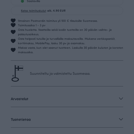
Saatavilla
Katso toimituskulut
alk. 4.90 EUR
Ilmainen Postnordin toimitus yli 100 € tilauksille Suomessa.
Toimitusaika 1 - 3 pv
Osta huoletta. Vaatteilla sekä kodin tuotteilla on 30 päivän vaihto- ja
palautusoikeus.
Osta helposti tutuilla ja turvallisilla maksutavoilla. Mukana verkkopankit,
korttimaksu, MobilePay, lasku 30 pv ja osamaksu.
Maksa vasta, kun olet saanut tuotteen. Laskulla 30 päivän kuluton ja koroton
maksuaika.
Suunniteltu ja valmistettu Suomessa.
Arvostelut
Tuotetietoa