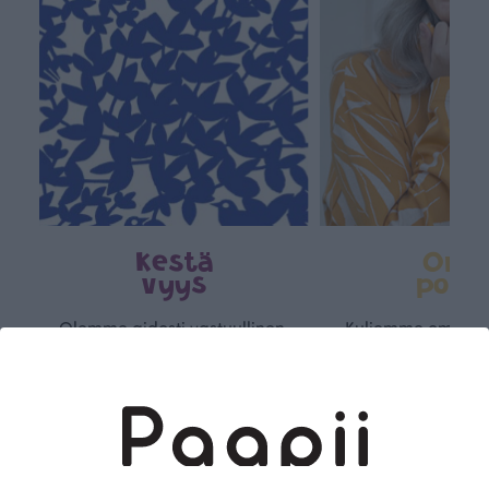
Kestä
Oma
vyys
polk
Olemme aidosti vastuullinen,
Kuljemme omaa, v
kotimainen designyritys.
polkuamme, jolla lu
Käytämme vain GOTS- ja
aseteta rajoja. Mei
Ökotex-sertifioidun
suunnittelu on kaikk
kangaskumppanimme
kauden trendejä
luomupuuvillaa ja valmistamme
omanlaista, aja
kaikki vaatteet Suomessa, josta
tunnistettavaa desig