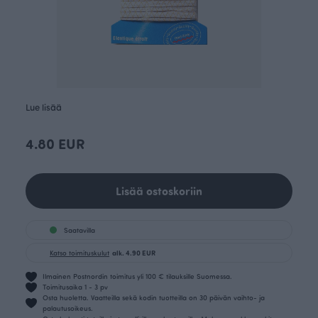
Lue lisää
4.80 EUR
Lisää ostoskoriin
Saatavilla
Katso toimituskulut
alk. 4.90 EUR
Ilmainen Postnordin toimitus yli 100 € tilauksille Suomessa.
Toimitusaika 1 - 3 pv
Osta huoletta. Vaatteilla sekä kodin tuotteilla on 30 päivän vaihto- ja
palautusoikeus.