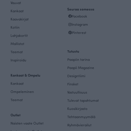
Vauvat
Seuraa somessa
Kankaat
Facebook
Kaavakirjat
Instagram
Kotiin
Pinterest
Lahjakortit
Mallistot
Tutustu
Teemat
Paapiin tarina
Inspiroidu
Paapii Magazine
Kankaat & Ompelu
Designtiimi
Kankaat
Finsket
Ompeleminen
Vastuullisuus
Teemat
Tulevat tapahtumat
Kuosikirjasto
Outlet
Tehtaanmyymälä
Naisten vaate Outlet
Ryhmävierailut