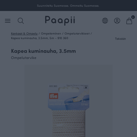
Suunniteltu Suomessa. Ommeltu Suomessa.
0
Kankaat & Ompelu
/
Ompeleminen
/
Ompelutarvikkeet
/
Kapea kuminauha, 3.5mm, 5m - 910 360
Takaisin
Kapea kuminauha, 3.5mm
Ompelutarvike