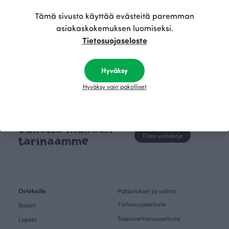
kertoo Avainlippu-tunnus.
vahva arvop
Tämä sivusto käyttää evästeitä paremman
asiakaskokemuksen luomiseksi.
Tietosuojaseloste
Hyväksy
Hyväksy vain pakolliset
Sukella mukaan
Tilaa uutiskirje
tarinaamme
Ostoksille
Palautukset ja vaihto
Tietosuojaseloste
Naiset
Saavutettavuusseloste
Lapset