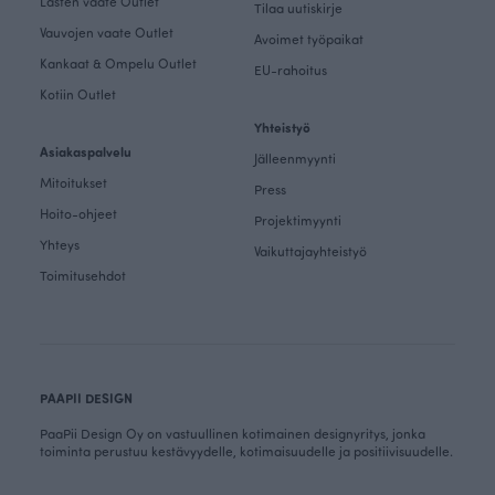
Lasten vaate Outlet
Tilaa uutiskirje
Vauvojen vaate Outlet
Avoimet työpaikat
Kankaat & Ompelu Outlet
EU-rahoitus
Kotiin Outlet
Yhteistyö
Asiakaspalvelu
Jälleenmyynti
Mitoitukset
Press
Hoito-ohjeet
Projektimyynti
Yhteys
Vaikuttajayhteistyö
Toimitusehdot
PAAPII DESIGN
PaaPii Design Oy on vastuullinen kotimainen designyritys, jonka
toiminta perustuu kestävyydelle, kotimaisuudelle ja positiivisuudelle.