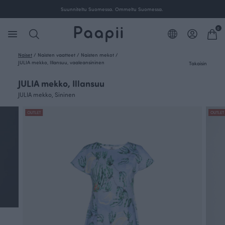
Suunniteltu Suomessa. Ommeltu Suomessa.
0
Naiset
/
Naisten vaatteet
/
Naisten mekot
/
JULIA mekko, Illansuu, vaaleansininen
Takaisin
JULIA mekko, Illansuu
JULIA mekko, Sininen
OUTLET
OUTLET