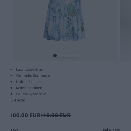
Luomupuuvillaa
Ommeltu Suomessa
Holkkihihainen
Kellohelmainen
Sauma vyötäröllä
Lue lisää
100.00 EUR
140.00 EUR
Koko
Koko-opas