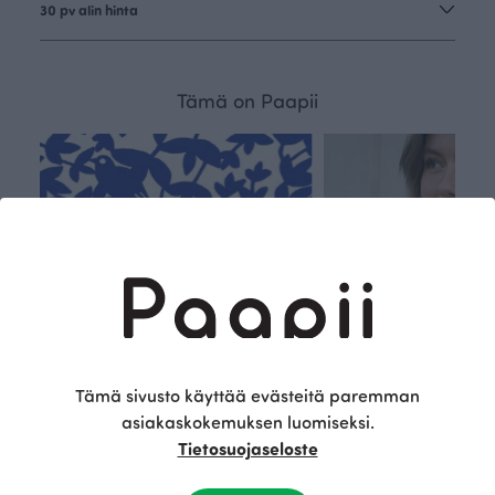
30 pv alin hinta
Tämä on Paapii
Tämä sivusto käyttää evästeitä paremman
asiakaskokemuksen luomiseksi.
Tietosuojaseloste
Kestä
Oma