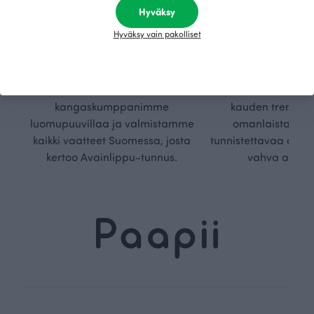
vyys
polk
Hyväksy
Hyväksy vain pakolliset
Olemme aidosti vastuullinen,
Kuljemme omaa, v
kotimainen designyritys.
polkuamme, jolla lu
Käytämme vain GOTS- ja
aseteta rajoja. Mei
Ökotex-sertifioidun
suunnittelu on kaikk
kangaskumppanimme
kauden trendejä
luomupuuvillaa ja valmistamme
omanlaista, aja
kaikki vaatteet Suomessa, josta
tunnistettavaa desig
kertoo Avainlippu-tunnus.
vahva arvop