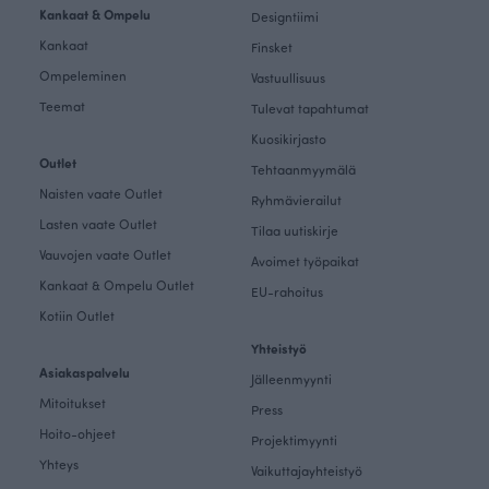
Kankaat & Ompelu
Designtiimi
Kankaat
Finsket
Ompeleminen
Vastuullisuus
Teemat
Tulevat tapahtumat
Kuosikirjasto
Outlet
Tehtaanmyymälä
Naisten vaate Outlet
Ryhmävierailut
Lasten vaate Outlet
Tilaa uutiskirje
Vauvojen vaate Outlet
Avoimet työpaikat
Kankaat & Ompelu Outlet
EU-rahoitus
Kotiin Outlet
Yhteistyö
Asiakaspalvelu
Jälleenmyynti
Mitoitukset
Press
Hoito-ohjeet
Projektimyynti
Yhteys
Vaikuttajayhteistyö