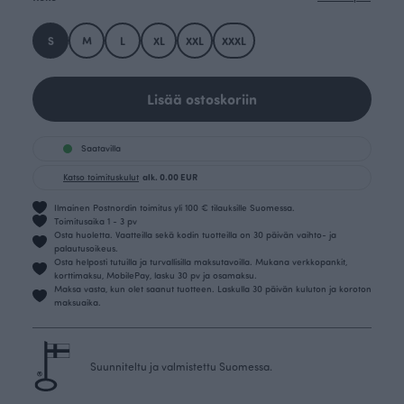
S
M
L
XL
XXL
XXXL
Lisää ostoskoriin
Saatavilla
Katso toimituskulut
alk. 0.00 EUR
Ilmainen Postnordin toimitus yli 100 € tilauksille Suomessa.
Toimitusaika 1 - 3 pv
Osta huoletta. Vaatteilla sekä kodin tuotteilla on 30 päivän vaihto- ja
palautusoikeus.
Osta helposti tutuilla ja turvallisilla maksutavoilla. Mukana verkkopankit,
korttimaksu, MobilePay, lasku 30 pv ja osamaksu.
Maksa vasta, kun olet saanut tuotteen. Laskulla 30 päivän kuluton ja koroton
maksuaika.
Suunniteltu ja valmistettu Suomessa.