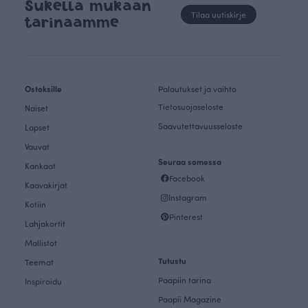
Sukella mukaan
Tilaa uutiskirje
tarinaamme
Ostoksille
Palautukset ja vaihto
Tietosuojaseloste
Naiset
Saavutettavuusseloste
Lapset
Vauvat
Seuraa somessa
Kankaat
Facebook
Kaavakirjat
Instagram
Kotiin
Pinterest
Lahjakortit
Mallistot
Tutustu
Teemat
Paapiin tarina
Inspiroidu
Paapii Magazine