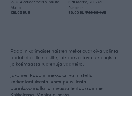
ROUTA collegemekko, musta
SINI mekko, Kuukkeli
Musta
Punainen
135.00 EUR
90.00 EUR
135.00 EUR
OUTLET
YLVA collegemekko, Hiljaisuus
HELKA collegemekko, Hehku
Sininen
Sininen
125.00 EUR
185.00 EUR
185.00 EUR
OUTLET