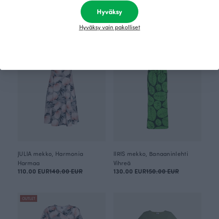
Harmaa
Vihreä
90.00 EUR
115.00 EUR
110.00 EUR
Hyväksy
Hyväksy vain pakolliset
OUTLET
OUTLET
JULIA mekko, Harmonia
IIRIS mekko, Banaaninlehti
Harmaa
Vihreä
110.00 EUR
140.00 EUR
130.00 EUR
150.00 EUR
OUTLET