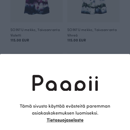
SOINTU mekko, Taivaanranta
SOINTU mekko, Taivaanranta
Violetti
Vihreä
115.00 EUR
115.00 EUR
OUTLET
Tämä sivusto käyttää evästeitä paremman
asiakaskokemuksen luomiseksi.
Tietosuojaseloste
SOINTU mekko, Harmonia
KIIRA mekko, Kotkansiipi