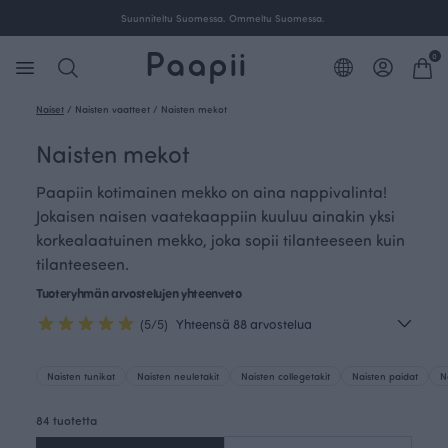
Ilmainen toimitus yli 100 € tilauksille Suomessa.
0
Naiset
/
Naisten vaatteet
/
Naisten mekot
Naisten mekot
Paapiin kotimainen mekko on aina nappivalinta!
Jokaisen naisen vaatekaappiin kuuluu ainakin yksi
korkealaatuinen mekko, joka sopii tilanteeseen kuin
tilanteeseen.
Tuoteryhmän arvostelujen yhteenveto
(5/5)
Yhteensä 88 arvostelua
Naisten tunikat
Naisten neuletakit
Naisten collegetakit
Naisten paidat
N
84 tuotetta