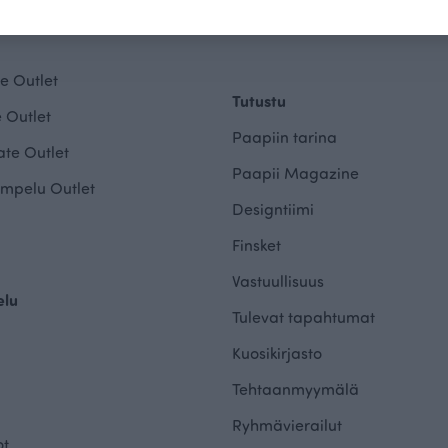
Saavutettavuusseloste
e Outlet
Tutustu
 Outlet
Paapiin tarina
te Outlet
Paapii Magazine
mpelu Outlet
Designtiimi
Finsket
Vastuullisuus
elu
Tulevat tapahtumat
Kuosikirjasto
Tehtaanmyymälä
Ryhmävierailut
ot