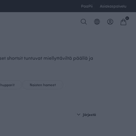
PaaPii
Asiakaspalvelu
0
shortsit tuntuvat miellyttäviltä päällä ja
 hupparit
Naisten hameet
Järjestä