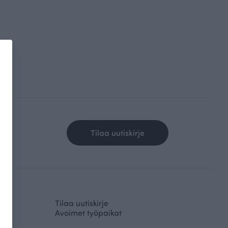
Tilaa uutiskirje
Tilaa uutiskirje
Avoimet työpaikat