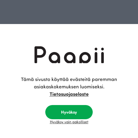
rinaamme
Tämä sivusto käyttää evästeitä paremman
asiakaskokemuksen luomiseksi.
Tietosuojaseloste
Hyväksy
Hyväksy vain pakolliset
en
Palautukset ja vaihto
Tietosuojaseloste