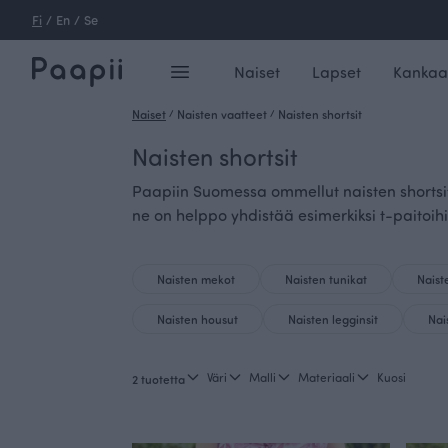
Fi
/
En
/
Se
Naiset
Lapset
Kankaa
Naiset
/
Naisten vaatteet
/
Naisten shortsit
Naisten shortsit
Paapiin Suomessa ommellut naisten shortsit 
ne on helppo yhdistää esimerkiksi t-paitoihin
Naisten mekot
Naisten tunikat
Naist
Naisten housut
Naisten legginsit
Nai
Väri
Malli
Materiaali
Kuosi
2 tuotetta