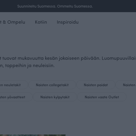
Suunniteltu Suomessa. Ommeltu Suomessa.
t & Ompelu
Kotiin
Inspiroidu
tuovat mukavuutta kesän jokaiseen päivään. Luomupuuvillaiset 
, toppeihin ja neuleisiin.
en neuletakit
Naisten collegetakit
Naisten paidat
Naisten
sten yövaatteet
Naisten kylpytakit
Naisten vaate Outlet