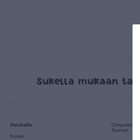
Sukella mukaan ta
Ostoksille
Ompelemin
Teemat
Naiset