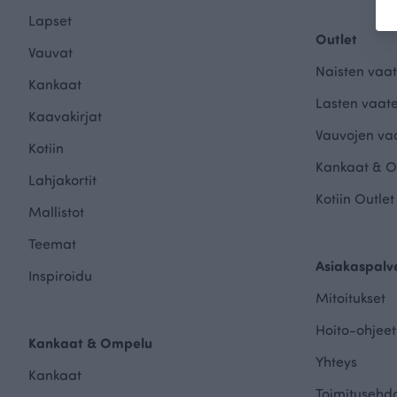
Lapset
Outlet
Vauvat
Naisten vaat
Kankaat
Lasten vaate
Kaavakirjat
Vauvojen vaa
Kotiin
Kankaat & O
Lahjakortit
Kotiin Outlet
Mallistot
Teemat
Asiakaspalv
Inspiroidu
Mitoitukset
Hoito-ohjeet
Kankaat & Ompelu
Yhteys
Kankaat
Toimitusehd