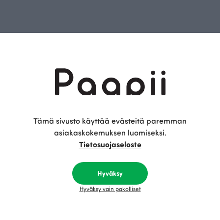
rinaamme
Tämä sivusto käyttää evästeitä paremman
asiakaskokemuksen luomiseksi.
Tietosuojaseloste
Hyväksy
en
Palautukset ja vaihto
Hyväksy vain pakolliset
Tietosuojaseloste