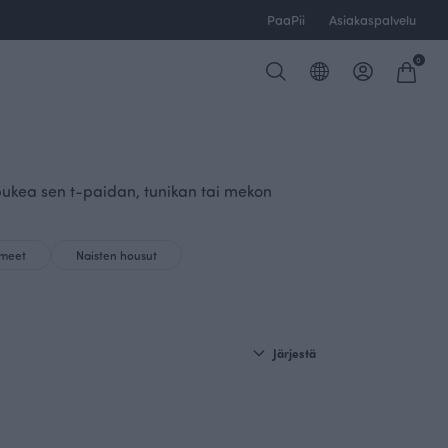
PaaPii
Asiakaspalvelu
0
 pukea sen t-paidan, tunikan tai mekon
ameet
Naisten housut
Järjestä