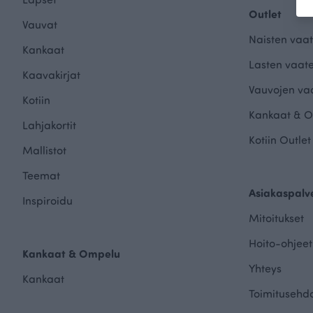
Outlet
Vauvat
Naisten vaat
Kankaat
Lasten vaate
Kaavakirjat
Vauvojen vaa
Kotiin
Kankaat & O
Lahjakortit
Kotiin Outlet
Mallistot
Teemat
Asiakaspalv
Inspiroidu
Mitoitukset
Hoito-ohjeet
Kankaat & Ompelu
Yhteys
Kankaat
Toimitusehd