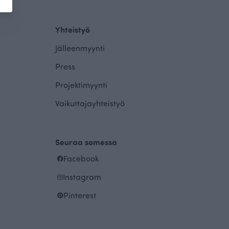
Yhteistyö
Jälleenmyynti
Press
Projektimyynti
Vaikuttajayhteistyö
Seuraa somessa
Facebook
Instagram
Pinterest