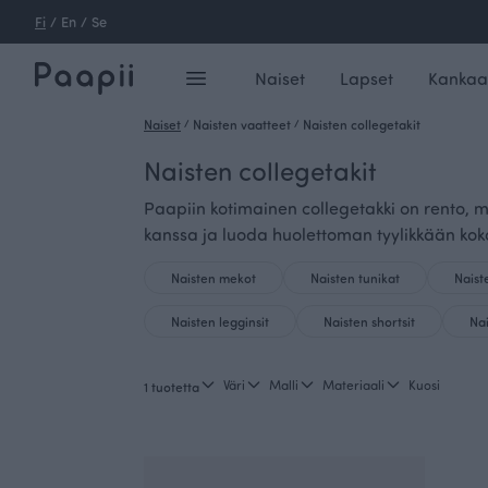
Fi
/
En
/
Se
Naiset
Lapset
Kankaa
Naiset
/
Naisten vaatteet
/
Naisten collegetakit
Naisten collegetakit
Paapiin kotimainen collegetakki on rento, m
kanssa ja luoda huolettoman tyylikkään ko
Naisten mekot
Naisten tunikat
Naist
Naisten legginsit
Naisten shortsit
Na
Väri
Malli
Materiaali
Kuosi
1 tuotetta