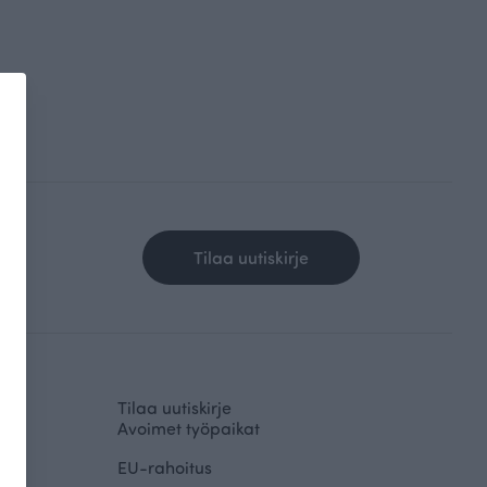
Tilaa uutiskirje
Tilaa uutiskirje
Avoimet työpaikat
EU-rahoitus