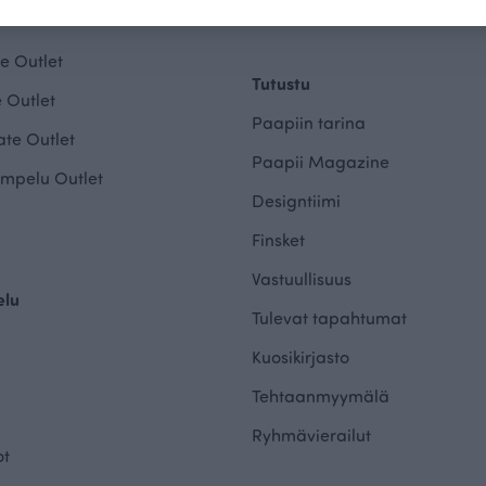
Saavutettavuusseloste
e Outlet
Tutustu
 Outlet
Paapiin tarina
te Outlet
Paapii Magazine
mpelu Outlet
Designtiimi
Finsket
Vastuullisuus
elu
Tulevat tapahtumat
Kuosikirjasto
Tehtaanmyymälä
Ryhmävierailut
ot