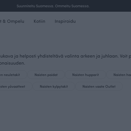
Suunniteltu Suomessa. Ommeltu Suomessa.
t & Ompelu
Kotiin
Inspiroidu
ukava ja helposti yhdisteltävä valinta arkeen ja juhlaan. Voit
konaisuuden.
en neuletakit
Naisten paidat
Naisten hupparit
Naisten h
isten yövaatteet
Naisten kylpytakit
Naisten vaate Outlet