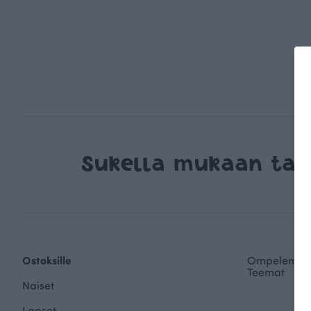
Sukella mukaan ta
Ostoksille
Ompelemin
Teemat
Naiset
Lapset