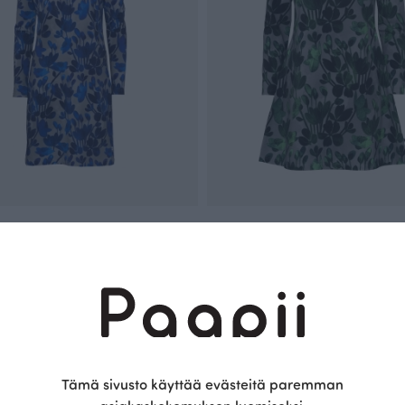
llegemekko, Hehku
SUMU tunika, Hehku
Vihreä
UR
105.00 EUR
Tämä on Paapii
Tämä sivusto käyttää evästeitä paremman