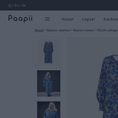
Fi
/
En
/
Se
Naiset
Lapset
Kankaa
Naiset
/
Naisten vaatteet
/
Naisten mekot
/
HELKA college