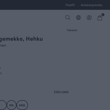
PaaPii
Asiakaspalvelu
0
Takaisin
egemekko, Hehku
inen
a
sa
Koko-opas
XL
XXL
XXXL