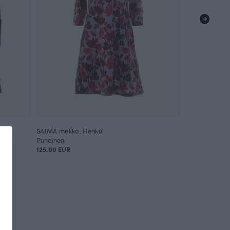
SAIMA mekko, Hehku
Punainen
125.00 EUR