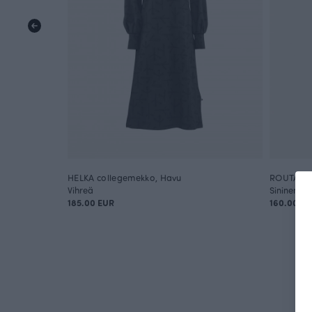
HELKA collegemekko, Havu
ROUTA co
Vihreä
Sininen
185.00 EUR
160.00 E