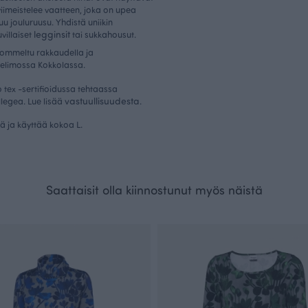
viimeistelee vaatteen, joka on upea
uu jouluruusu. Yhdistä uniikin
legginsit
illaiset
tai sukkahousut.
ommeltu rakkaudella ja
elimossa Kokkolassa.
tex -sertifioidussa tehtaassa
vastuullisuudesta
llegea. Lue lisää
.
kä ja käyttää kokoa L.
Saattaisit olla kiinnostunut myös näistä