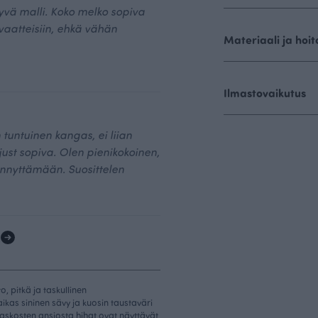
yvä malli. Koko melko sopiva
 vaatteisiin, ehkä vähän
Materiaali ja hoit
Ilmastovaikutus
tuntuinen kangas, ei liian
 just sopiva. Olen pienikokoinen,
nnyttämään. Suosittelen
1
, pitkä ja taskullinen
kas sininen sävy ja kuosin taustaväri
askosten ansiosta hihat ovat näyttävät