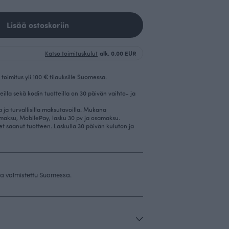
Lisää ostoskoriin
Katso toimituskulut
alk. 0.00 EUR
toimitus yli 100 € tilauksille Suomessa.
eilla sekä kodin tuotteilla on 30 päivän vaihto- ja
la ja turvallisilla maksutavoilla. Mukana
imaksu, MobilePay, lasku 30 pv ja osamaksu.
et saanut tuotteen. Laskulla 30 päivän kuluton ja
 ja valmistettu Suomessa.