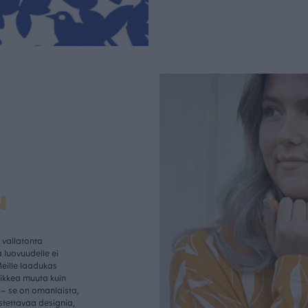
u
vallatonta
 luovuudelle ei
Meille laadukas
aikkea muuta kuin
– se on omanlaista,
istettavaa designia,