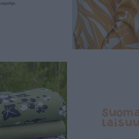
rvopohja.
Suom
laisu