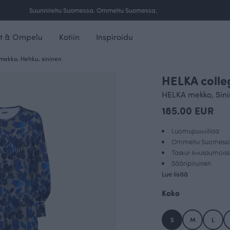
Ilmainen toimitus yli 100 € tilauksille Suomessa.
t & Ompelu
Kotiin
Inspiroidu
mekko, Hehku, sininen
HELKA coll
HELKA mekko, Sin
185.00 EUR
Luomupuuvillaa
Ommeltu Suomess
Taskut sivusaumois
Sääripituinen
Lue lisää
Koko
S
M
L