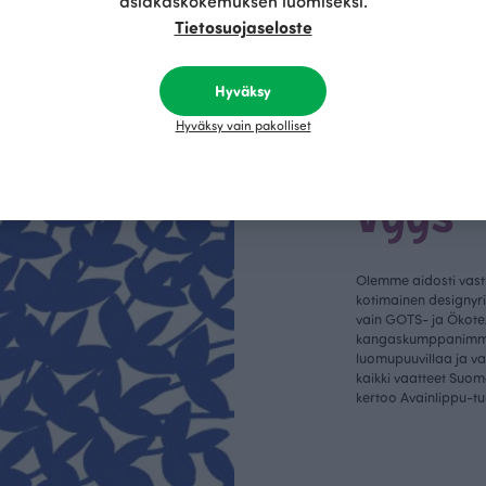
asiakaskokemuksen luomiseksi.
Tietosuojaseloste
Hyväksy
Hyväksy vain pakolliset
Kestä
vyys
Olemme aidosti vastu
kotimainen designyr
vain GOTS- ja Ökotex
kangaskumppanim
luomupuuvillaa ja 
kaikki vaatteet Suom
kertoo Avainlippu-tu