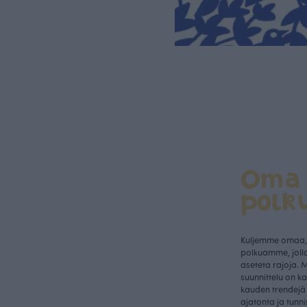
Oma
polk
Kuljemme omaa, 
polkuamme, jolla
aseteta rajoja. 
suunnittelu on k
kauden trendejä 
ajatonta ja tunn