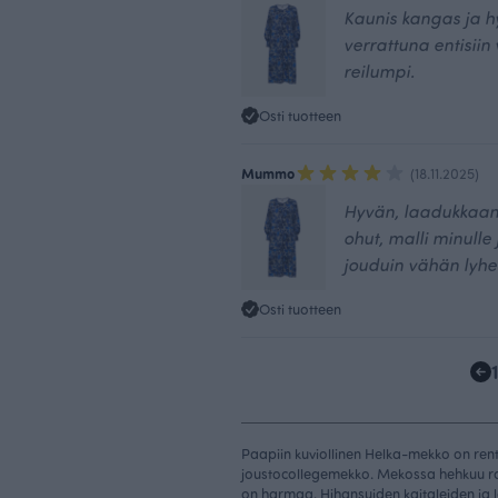
Kaunis kangas ja h
verrattuna entisiin
reilumpi.
Osti tuotteen
Mummo
(18.11.2025)
Hyvän, laadukkaan 
ohut, malli minulle
jouduin vähän lyhe
Osti tuotteen
Paapiin kuviollinen Helka-mekko on rento
joustocollegemekko. Mekossa hehkuu rai
on harmaa. Hihansuiden kaitaleiden ja l