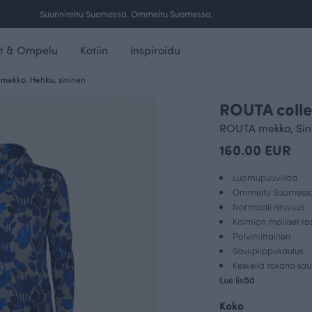
Ilmainen toimitus yli 100 € tilauksille Suomessa.
t & Ompelu
Kotiin
Inspiroidu
mekko, Hehku, sininen
ROUTA coll
ROUTA mekko, Sin
160.00 EUR
Luomupuuvillaa
Ommeltu Suomess
Normaali istuvuus
Kolmion malliset ta
Polvimittainen
Savupiippukaulus
Keskellä takana sa
Lue lisää
Koko