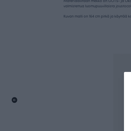
Materiaaliltaan mekko on GOTS- ja Öko 
valmistettua luomupuuvillaista joustoco
Kuvan malli on 164 cm pitkä ja käyttää 