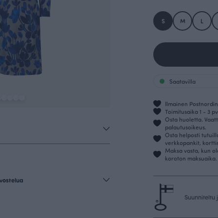
S
M
L
Saatavilla
Ilmainen Postnordin 
Toimitusaika 1 - 3 pv
Osta huoletta. Vaatt
palautusoikeus.
Osta helposti tutuil
verkkopankit, kortt
Maksa vasta, kun ol
koroton maksuaika.
vostelua
Suunniteltu