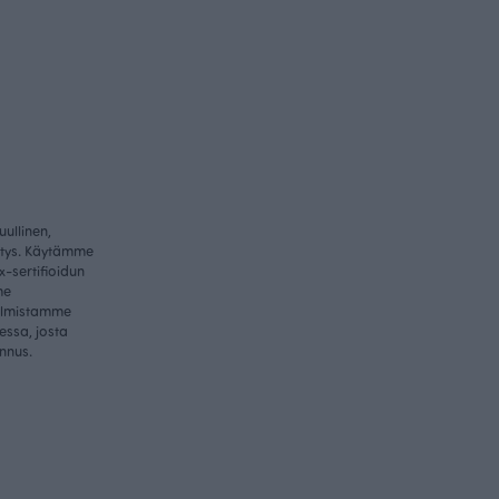
ullinen,
itys. Käytämme
-sertifioidun
me
valmistamme
essa, josta
nnus.