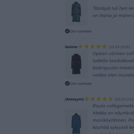
Tästäpä tuli heti l
on ihana ja materi
Osti tuotteen
Quinna
(23.04.2026)
Upean värinen col
todella laadukkaal
kaikinpuolin miele
vaikka olen muodok
Osti tuotteen
(Anonyymi)
(04.02.202
Routa collegemekko
Mekko on näyttävä
monikäyttöinen. Po
käyttää syksystä ke