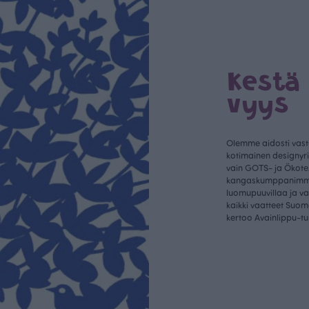
Kestä
vyys
Olemme aidosti vastu
kotimainen designyr
vain GOTS- ja Ökotex
kangaskumppanim
luomupuuvillaa ja 
kaikki vaatteet Suom
kertoo Avainlippu-tu