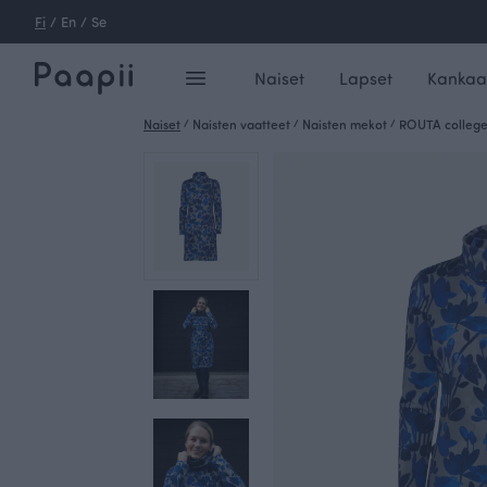
Fi
/
En
/
Se
Naiset
Lapset
Kankaa
Naiset
/
Naisten vaatteet
/
Naisten mekot
/
ROUTA college