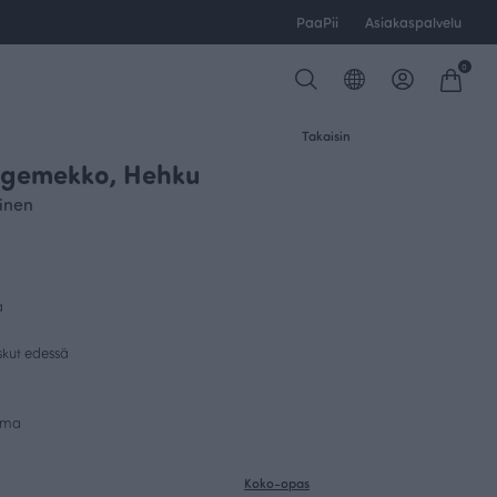
PaaPii
Asiakaspalvelu
0
Takaisin
egemekko, Hehku
inen
a
skut edessä
uma
Koko-opas