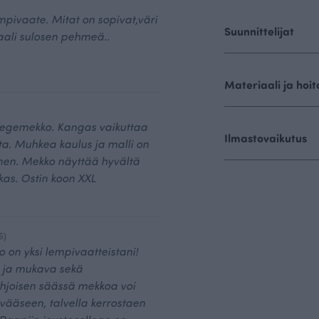
empivaate. Mitat on sopivat,väri
Suunnittelijat
aali sulosen pehmeä..
Materiaali ja hoit
legemekko. Kangas vaikuttaa
Ilmastovaikutus
ta. Muhkea kaulus ja malli on
inen. Mekko näyttää hyvältä
as. Ostin koon XXL
6)
 on yksi lempivaatteistani!
 ja mukava sekä
hjoisen säässä mekkoa voi
vääseen, talvella kerrostaen