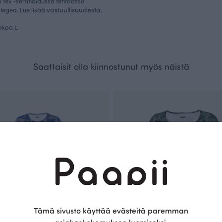
tex -sertifioidussa tehtaassa
vastuullisuudesta
llegea. Lue lisää
.
kokoa L.
Saattaisit olla kiinnostunut myös näistä
Tämä sivusto käyttää evästeitä paremman