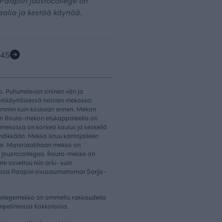
 Paapiin joustocollege on
alia ja kestää käyttöä.
4
5
. Puhuttelevan sininen väri ja
nikäyttöisessä naisten mekossa:
eimmin kuin koskaan ennen. Mekon
en Routa-mekon etukappaleella on
a mekossa on korkea kaulus ja keskellä
hdikkään. Mekko istuu kantajalleen
eille. Materiaaliltaan mekko on
ta joustocollegea. Routa-mekko on
e soveltuu niin arki- kuin
Sorja
nssa Paapiin sivusaumattomat
-
collegemekko on ommeltu rakkaudella
ompelimossa Kokkolassa.