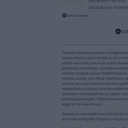
neuletakin kanssa.
laadukasta materia
Osti tuotteen
1
2
3
Paapiin naisten kuviollinen collegemekko
luontoaiheinen kuosi heräävät eloon mo
Hehku-kuosissa Jouluruusu kukkii kaun
pohjaväri on harmaa. Luomupuuvillais
kolmion malliset taskut. Pitkähihaisess
takana sauma, joka tekee vaatteesta ry
kauniisti ja sopii erilaisille vartalotyyp
miellyttävän tuntuista, luomupuuvillais
vaatteena monikäyttöinen ja ajaton. Vaat
juhlapukeutumiseen. Yhdistä mekon ka
legginsit tai sukkahousut.
Suomessa valmistettu monikäyttöinen 
ja aurinkoenergialla Paapiin omassa 