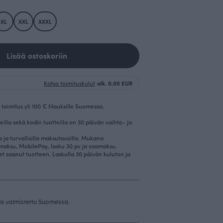
XL
XXL
XXXL
Lisää ostoskoriin
Katso toimituskulut
alk. 0.00 EUR
toimitus yli 100 € tilauksille Suomessa.
eilla sekä kodin tuotteilla on 30 päivän vaihto- ja
la ja turvallisilla maksutavoilla. Mukana
imaksu, MobilePay, lasku 30 pv ja osamaksu.
et saanut tuotteen. Laskulla 30 päivän kuluton ja
 ja valmistettu Suomessa.