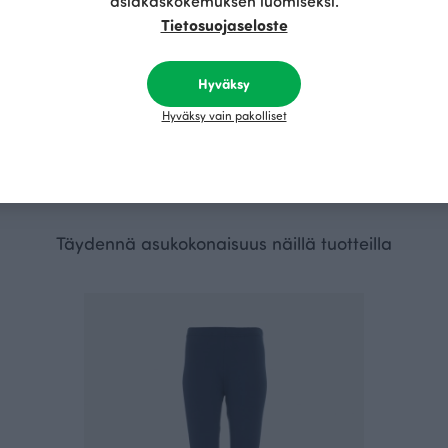
asiakaskokemuksen luomiseksi.
Tietosuojaseloste
Hyväksy
llegemekko, Hehku
SUMU tunika, Hehku
Hyväksy vain pakolliset
R
Vihreä
105.00 EUR
Täydennä asukokonaisuus näillä tuotteilla