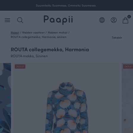
nen toimitus yli 100 € tilauksille Suomessa.
Suunnitel
0
Naiset
/
Naisten vaatteet
/
Naisten mekot
/
ROUTA collegemekko, Harmonia, sininen
Takaisin
ROUTA collegemekko, Harmonia
ROUTA mekko, Sininen
OUTLET
OUTLET