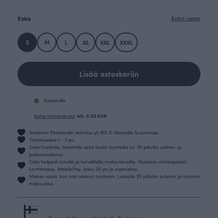
Koko
Koko-opas
S
M
L
XL
XXL
XXXL
Lisää ostoskoriin
Saatavilla
Katso toimituskulut
alk. 0.00 EUR
Ilmainen Postnordin toimitus yli 100 € tilauksille Suomessa.
Toimitusaika 1 - 3 pv
Osta huoletta. Vaatteilla sekä kodin tuotteilla on 30 päivän vaihto- ja
palautusoikeus.
Osta helposti tutuilla ja turvallisilla maksutavoilla. Mukana verkkopankit,
korttimaksu, MobilePay, lasku 30 pv ja osamaksu.
Maksa vasta, kun olet saanut tuotteen. Laskulla 30 päivän kuluton ja koroton
maksuaika.