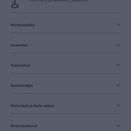
Suunniteltu ja valmistettu Suomessa.
Mittataulukko
Arvostelut
Tuotetietoa
Suunnittelijat
Materiaali ja hoito-ohjeet
Ilmastovaikutus