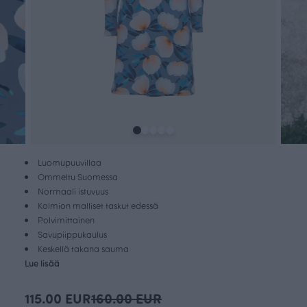
Luomupuuvillaa
Ommeltu Suomessa
Normaali istuvuus
Kolmion malliset taskut edessä
Polvimittainen
Savupiippukaulus
Keskellä takana sauma
Lue lisää
115.00 EUR
160.00 EUR