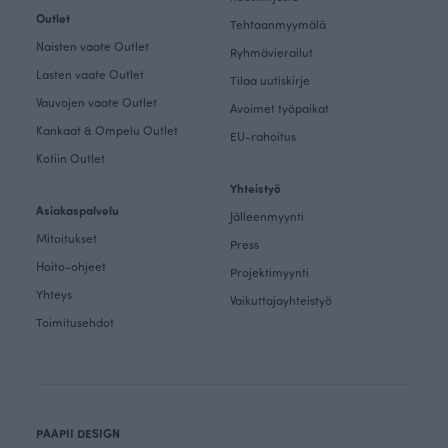
Outlet
Tehtaanmyymälä
Naisten vaate Outlet
Ryhmävierailut
Lasten vaate Outlet
Tilaa uutiskirje
Vauvojen vaate Outlet
Avoimet työpaikat
Kankaat & Ompelu Outlet
EU-rahoitus
Kotiin Outlet
Yhteistyö
Asiakaspalvelu
Jälleenmyynti
Mitoitukset
Press
Hoito-ohjeet
Projektimyynti
Yhteys
Vaikuttajayhteistyö
Toimitusehdot
PAAPII DESIGN