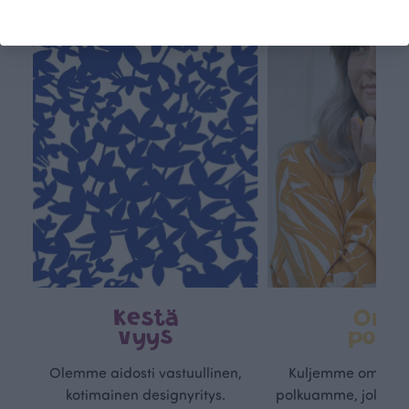
Kestä
Oma
vyys
polk
Olemme aidosti vastuullinen,
Kuljemme omaa, v
kotimainen designyritys.
polkuamme, jolla lu