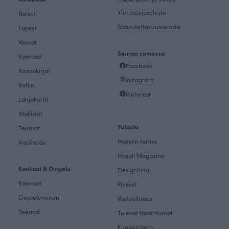
Tietosuojaseloste
Naiset
Saavutettavuusseloste
Lapset
Vauvat
Seuraa somessa
Kankaat
Facebook
Kaavakirjat
Instagram
Kotiin
Pinterest
Lahjakortit
Mallistot
Tutustu
Teemat
Paapiin tarina
Inspiroidu
Paapii Magazine
Kankaat & Ompelu
Designtiimi
Kankaat
Finsket
Ompeleminen
Vastuullisuus
Teemat
Tulevat tapahtumat
Kuosikirjasto