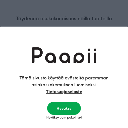
Täydennä asukokonaisuus näillä tuotteilla
Tämä sivusto käyttää evästeitä paremman
asiakaskokemuksen luomiseksi.
Tietosuojaseloste
SORJA leggins, varjo
SORJA leggins, myrsky
Harmaa
Sininen
70.00 EUR
70.00 EUR
Hyväksy
Hyväksy vain pakolliset
Tämä on Paapii