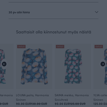
30 pv alin hinta
Saattaisit olla kiinnostunut myös näistä
OUTLET
OUTLET
OUTLET
 Harmonia
LOUNA paita, Harmonia
SAIMA mekko, Harmonia
Sininen
Sinivihreä
Sininen
00 EUR
90.00 EUR
130.00 EUR
90.00 EUR
125.00 EUR
125.00 E