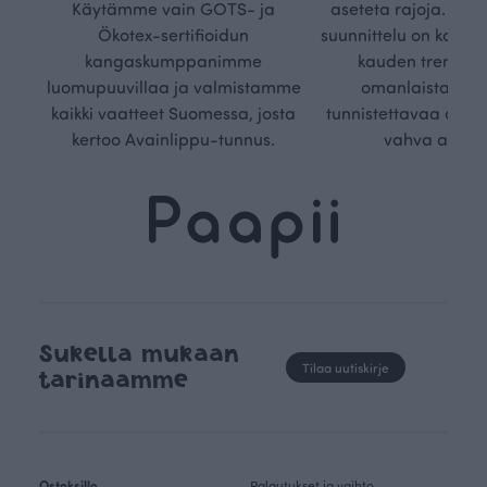
Käytämme vain GOTS- ja
aseteta rajoja. Mei
Ökotex-sertifioidun
suunnittelu on kaikk
kangaskumppanimme
kauden trendejä
luomupuuvillaa ja valmistamme
omanlaista, aja
kaikki vaatteet Suomessa, josta
tunnistettavaa desig
kertoo Avainlippu-tunnus.
vahva arvop
Sukella mukaan
Tilaa uutiskirje
tarinaamme
Ostoksille
Palautukset ja vaihto