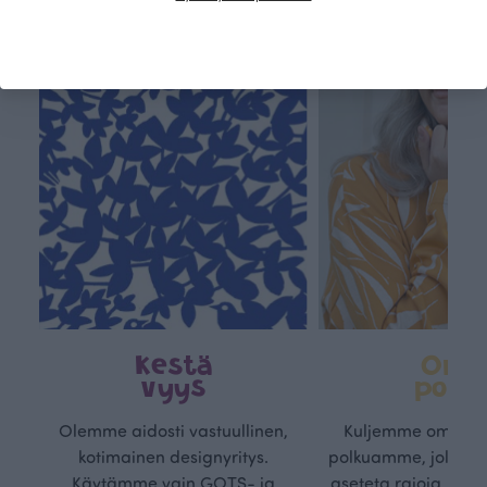
Kestä
Oma
vyys
polk
Olemme aidosti vastuullinen,
Kuljemme omaa, v
kotimainen designyritys.
polkuamme, jolla lu
Käytämme vain GOTS- ja
aseteta rajoja. Mei