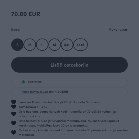
70.00 EUR
Koko
Koko-opas
S
M
L
XL
XXL
XXXL
Lisää ostoskoriin
Saatavilla
Katso toimituskulut
alk. 4.90 EUR
Ilmainen Postnordin toimitus yli 100 € tilauksille Suomessa.
Toimitusaika 1 - 3 pv
Osta huoletta. Vaatteilla sekä kodin tuotteilla on 30 päivän vaihto- ja
palautusoikeus.
Osta helposti tutuilla ja turvallisilla maksutavoilla. Mukana verkkopankit,
korttimaksu, MobilePay, lasku 30 pv ja osamaksu.
Maksa vasta, kun olet saanut tuotteen. Laskulla 30 päivän kuluton ja koroton
maksuaika.