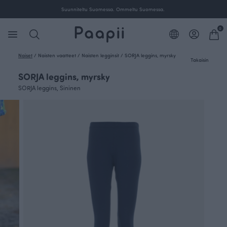
Suunniteltu Suomessa. Ommeltu Suomessa.
0
Naiset
/
Naisten vaatteet
/
Naisten legginsit
/
SORJA leggins, myrsky
Takaisin
SORJA leggins, myrsky
SORJA leggins, Sininen