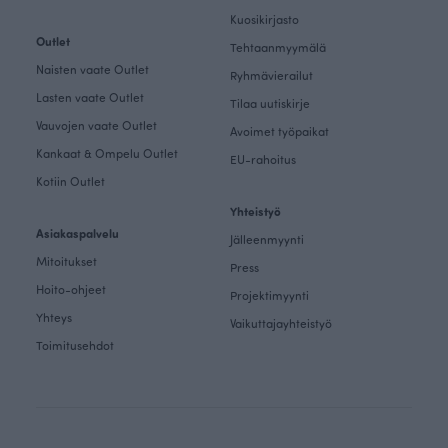
Kuosikirjasto
Outlet
Tehtaanmyymälä
Naisten vaate Outlet
Ryhmävierailut
Lasten vaate Outlet
Tilaa uutiskirje
Vauvojen vaate Outlet
Avoimet työpaikat
Kankaat & Ompelu Outlet
EU-rahoitus
Kotiin Outlet
Yhteistyö
Asiakaspalvelu
Jälleenmyynti
Mitoitukset
Press
Hoito-ohjeet
Projektimyynti
Yhteys
Vaikuttajayhteistyö
Toimitusehdot