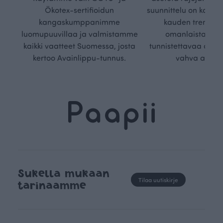
Ökotex-sertifioidun
suunnittelu on kaikk
kangaskumppanimme
kauden trendejä
luomupuuvillaa ja valmistamme
omanlaista, aja
kaikki vaatteet Suomessa, josta
tunnistettavaa desig
kertoo Avainlippu-tunnus.
vahva arvop
Sukella mukaan
Tilaa uutiskirje
tarinaamme