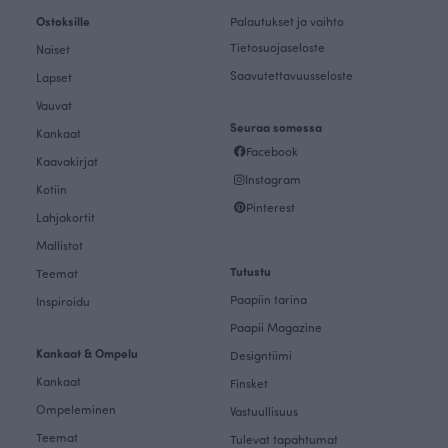
Ostoksille
Palautukset ja vaihto
Tietosuojaseloste
Naiset
Saavutettavuusseloste
Lapset
Vauvat
Seuraa somessa
Kankaat
Facebook
Kaavakirjat
Instagram
Kotiin
Pinterest
Lahjakortit
Mallistot
Tutustu
Teemat
Paapiin tarina
Inspiroidu
Paapii Magazine
Kankaat & Ompelu
Designtiimi
Kankaat
Finsket
Ompeleminen
Vastuullisuus
Teemat
Tulevat tapahtumat