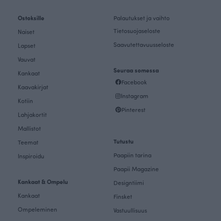
Ostoksille
Palautukset ja vaihto
Tietosuojaseloste
Naiset
Saavutettavuusseloste
Lapset
Vauvat
Seuraa somessa
Kankaat
Facebook
Kaavakirjat
Instagram
Kotiin
Pinterest
Lahjakortit
Mallistot
Tutustu
Teemat
Paapiin tarina
Inspiroidu
Paapii Magazine
Kankaat & Ompelu
Designtiimi
Kankaat
Finsket
Ompeleminen
Vastuullisuus