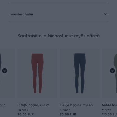
Ilmastovaikutus
Saattaisit olla kiinnostunut myös näistä
arjo
SORJA leggins, ruoste
SORJA leggins, myrsky
SANNI hou
Oranssi
Sininen
Vihreä
70.00 EUR
70.00 EUR
115.00 E