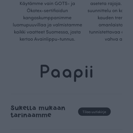
Käytämme vain GOTS- ja
aseteta rajoja. Mei
Ökotex-sertifioidun
suunnittelu on kaikk
kangaskumppanimme
kauden trendejä
luomupuuvillaa ja valmistamme
omanlaista, aja
kaikki vaatteet Suomessa, josta
tunnistettavaa desig
kertoo Avainlippu-tunnus.
vahva arvop
Sukella mukaan
Tilaa uutiskirje
tarinaamme