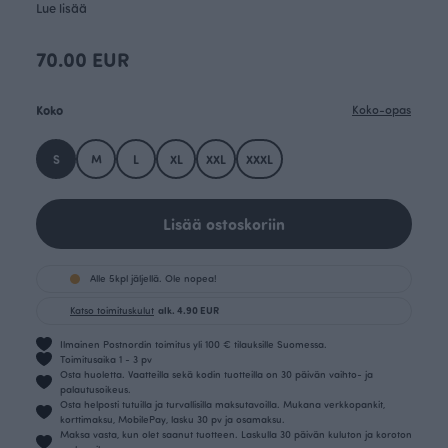
Lue lisää
70.00 EUR
Koko
Koko-opas
S
M
L
XL
XXL
XXXL
Lisää ostoskoriin
Alle 5kpl jäljellä. Ole nopea!
Katso toimituskulut
alk. 4.90 EUR
Ilmainen Postnordin toimitus yli 100 € tilauksille Suomessa.
Toimitusaika 1 - 3 pv
Osta huoletta. Vaatteilla sekä kodin tuotteilla on 30 päivän vaihto- ja
palautusoikeus.
Osta helposti tutuilla ja turvallisilla maksutavoilla. Mukana verkkopankit,
korttimaksu, MobilePay, lasku 30 pv ja osamaksu.
Maksa vasta, kun olet saanut tuotteen. Laskulla 30 päivän kuluton ja koroton