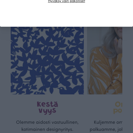
Hyväksy vain pakolliset
Kestä
Oma
vyys
polk
Olemme aidosti vastuullinen,
Kuljemme omaa, v
kotimainen designyritys.
polkuamme, jolla lu