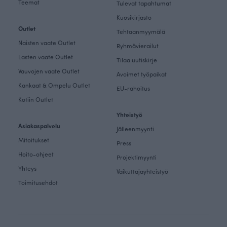
Teemat
Tulevat tapahtumat
Kuosikirjasto
Outlet
Tehtaanmyymälä
Naisten vaate Outlet
Ryhmävierailut
Lasten vaate Outlet
Tilaa uutiskirje
Vauvojen vaate Outlet
Avoimet työpaikat
Kankaat & Ompelu Outlet
EU-rahoitus
Kotiin Outlet
Yhteistyö
Asiakaspalvelu
Jälleenmyynti
Mitoitukset
Press
Hoito-ohjeet
Projektimyynti
Yhteys
Vaikuttajayhteistyö
Toimitusehdot