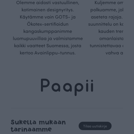
Olemme aidosti vastuullinen,
Kuljemme omaa, v
kotimainen designyritys.
polkuamme, jolla lu
Käytämme vain GOTS- ja
aseteta rajoja. Mei
Ökotex-sertifioidun
suunnittelu on kaikk
kangaskumppanimme
kauden trendejä
luomupuuvillaa ja valmistamme
omanlaista, aja
kaikki vaatteet Suomessa, josta
tunnistettavaa desig
kertoo Avainlippu-tunnus.
vahva arvop
Sukella mukaan
Tilaa uutiskirje
tarinaamme