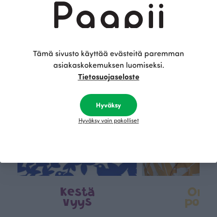
Tämä on Paapii
Tämä sivusto käyttää evästeitä paremman
asiakaskokemuksen luomiseksi.
Tietosuojaseloste
Hyväksy
Hyväksy vain pakolliset
Kestä
Oma
vyys
polk