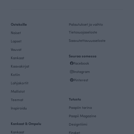
Ostoksille
Palautukset ja vaihto
Tietosuojaseloste
Naiset
Saavutettavuusseloste
Lapset
Vauvat
Seuraa somessa
Kankaat
Facebook
Kaavakirjat
Instagram
Kotiin
Pinterest
Lahjakortit
Mallistot
Tutustu
Teemat
Paapiin tarina
Inspiroidu
Paapii Magazine
Kankaat & Ompelu
Designtiimi
Kankaat
Finsket