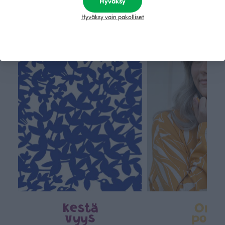
Hyväksy
Hyväksy vain pakolliset
Tämä on Paapii
Kestä
Oma
vyys
polk