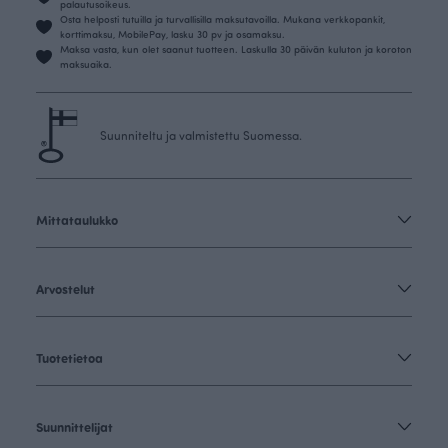
palautusoikeus.
Osta helposti tutuilla ja turvallisilla maksutavoilla. Mukana verkkopankit,
korttimaksu, MobilePay, lasku 30 pv ja osamaksu.
Maksa vasta, kun olet saanut tuotteen. Laskulla 30 päivän kuluton ja koroton
maksuaika.
Suunniteltu ja valmistettu Suomessa.
Mittataulukko
Arvostelut
Tuotetietoa
Suunnittelijat