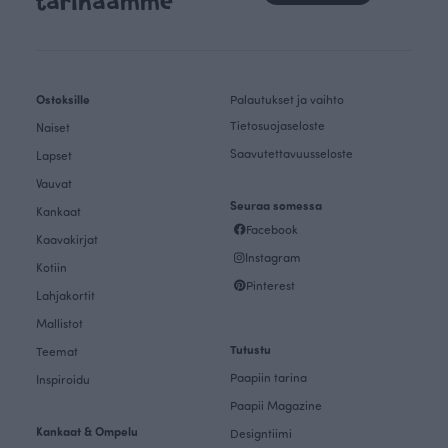
tarinaamme
Ostoksille
Palautukset ja vaihto
Tietosuojaseloste
Naiset
Saavutettavuusseloste
Lapset
Vauvat
Seuraa somessa
Kankaat
Facebook
Kaavakirjat
Instagram
Kotiin
Pinterest
Lahjakortit
Mallistot
Tutustu
Teemat
Paapiin tarina
Inspiroidu
Paapii Magazine
Kankaat & Ompelu
Designtiimi