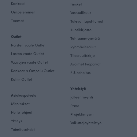
Kankaat
Finsket
Ompeleminen
Vastuullisuus
Teemat
Tulevat tapahtumat
Kuosikirjasto
Outlet
Tehtaanmyymälä
Naisten vaate Outlet
Ryhmävierailut
Lasten vaate Outlet
Tilaa uutiskirje
Vauvojen vaate Outlet
Avoimet työpaikat
Kankaat & Ompelu Outlet
EU-rahoitus
Kotiin Outlet
Yhteistyö
Asiakaspalvelu
Jälleenmyynti
Mitoitukset
Press
Hoito-ohjeet
Projektimyynti
Yhteys
Vaikuttajayhteistyö
Toimitusehdot