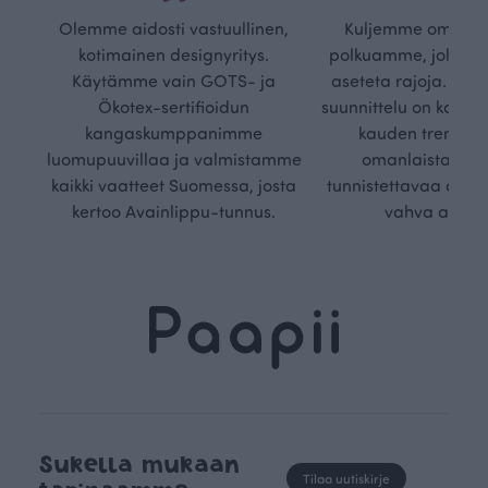
Olemme aidosti vastuullinen,
Kuljemme omaa, v
kotimainen designyritys.
polkuamme, jolla lu
Käytämme vain GOTS- ja
aseteta rajoja. Mei
Ökotex-sertifioidun
suunnittelu on kaikk
kangaskumppanimme
kauden trendejä
luomupuuvillaa ja valmistamme
omanlaista, aja
kaikki vaatteet Suomessa, josta
tunnistettavaa desig
kertoo Avainlippu-tunnus.
vahva arvop
Sukella mukaan
Tilaa uutiskirje