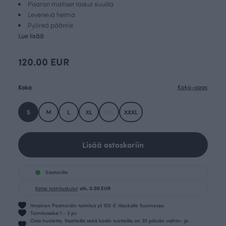
Pisaran malliset taskut sivuilla
Levenevä helma
Pyöreä pääntie
Lue lisää
120.00 EUR
Koko
Koko-opas
S
M
L
XL
XXL
XXXL
Lisää ostoskoriin
Saatavilla
Katso toimituskulut
alk. 0.00 EUR
Ilmainen Postnordin toimitus yli 100 € tilauksille Suomessa.
Toimitusaika 1 - 3 pv
Osta huoletta. Vaatteilla sekä kodin tuotteilla on 30 päivän vaihto- ja