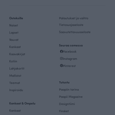
Ostoksille
Palautukset ja vaihto
Tietosuojaseloste
Naiset
Saavutettavuusseloste
Lapset
Vauvat
Seuraa somessa
Kankaat
Facebook
Kaavakirjat
Instagram
Kotiin
Pinterest
Lahjakortit
Mallistot
Tutustu
Teemat
Paapiin tarina
Inspiroidu
Paapii Magazine
Kankaat & Ompelu
Designtiimi
Kankaat
Finsket