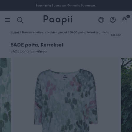
Ilmainen toimitus yli 100 € tilauksille Suomessa.
0
Naiset
/
Naisten vaatteet
/
Naisten paidat
/
SADE paita, Kerrokset, minttu
Takaisin
SADE paita, Kerrokset
SADE paita, Sinivihreä