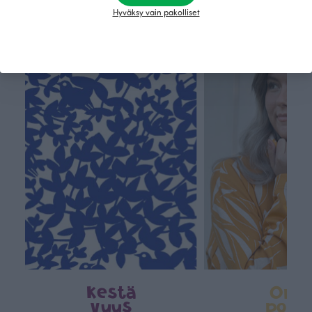
Hyväksy vain pakolliset
Tämä on Paapii
Kestä
Oma
vyys
polk