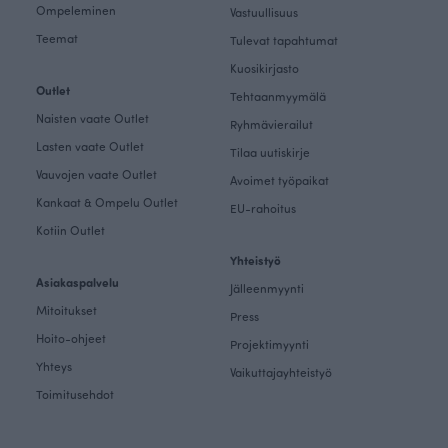
Ompeleminen
Vastuullisuus
Teemat
Tulevat tapahtumat
Kuosikirjasto
Outlet
Tehtaanmyymälä
Naisten vaate Outlet
Ryhmävierailut
Lasten vaate Outlet
Tilaa uutiskirje
Vauvojen vaate Outlet
Avoimet työpaikat
Kankaat & Ompelu Outlet
EU-rahoitus
Kotiin Outlet
Yhteistyö
Asiakaspalvelu
Jälleenmyynti
Mitoitukset
Press
Hoito-ohjeet
Projektimyynti
Yhteys
Vaikuttajayhteistyö
Toimitusehdot