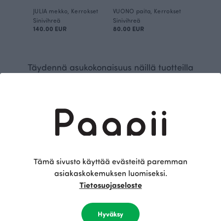
JULIA mekko, Kerrokset
VUONO paita, Kerrokset
Sinivihreä
Sinivihreä
140.00 EUR
80.00 EUR
Täydennä asukokonaisuus näillä tuotteilla
BESTSELLER
Tämä sivusto käyttää evästeitä paremman
asiakaskokemuksen luomiseksi.
Tietosuojaseloste
SORJA leggins, tummanvihreä
Vihreä
Hyväksy
70.00 EUR