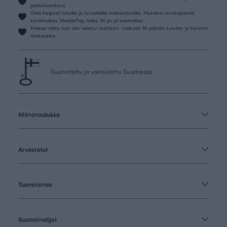
palautusoikeus.
Osta helposti tutuilla ja turvallisilla maksutavoilla. Mukana verkkopankit,
korttimaksu, MobilePay, lasku 30 pv ja osamaksu.
Maksa vasta, kun olet saanut tuotteen. Laskulla 30 päivän kuluton ja koroton
maksuaika.
Suunniteltu ja valmistettu Suomessa.
Mittataulukko
Arvostelut
Tuotetietoa
Suunnittelijat