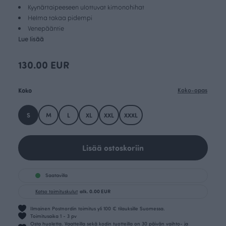
Kyynärtaipeeseen ulottuvat kimonohihat
Helma takaa pidempi
Venepääntie
Lue lisää
130.00 EUR
Koko
Koko-opas
S
M
L
XL
XXL
XXXL
Lisää ostoskoriin
Saatavilla
Katso toimituskulut
alk. 0.00 EUR
Ilmainen Postnordin toimitus yli 100 € tilauksille Suomessa.
Toimitusaika 1 - 3 pv
Osta huoletta. Vaatteilla sekä kodin tuotteilla on 30 päivän vaihto- ja