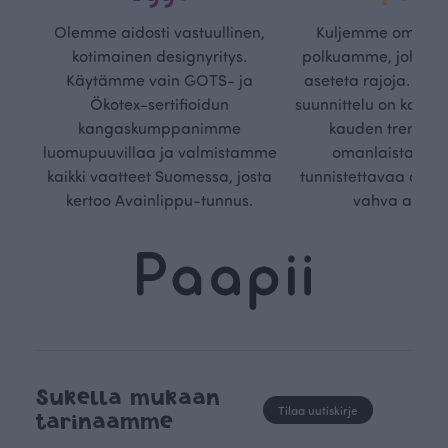
Olemme aidosti vastuullinen,
Kuljemme omaa, v
kotimainen designyritys.
polkuamme, jolla lu
Käytämme vain GOTS- ja
aseteta rajoja. Mei
Ökotex-sertifioidun
suunnittelu on kaikk
kangaskumppanimme
kauden trendejä
luomupuuvillaa ja valmistamme
omanlaista, aja
kaikki vaatteet Suomessa, josta
tunnistettavaa desig
kertoo Avainlippu-tunnus.
vahva arvop
Sukella mukaan
Tilaa uutiskirje
tarinaamme