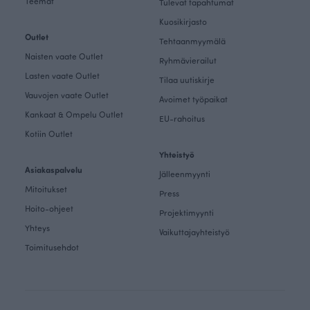
Teemat
Tulevat tapahtumat
Kuosikirjasto
Outlet
Tehtaanmyymälä
Naisten vaate Outlet
Ryhmävierailut
Lasten vaate Outlet
Tilaa uutiskirje
Vauvojen vaate Outlet
Avoimet työpaikat
Kankaat & Ompelu Outlet
EU-rahoitus
Kotiin Outlet
Yhteistyö
Asiakaspalvelu
Jälleenmyynti
Mitoitukset
Press
Hoito-ohjeet
Projektimyynti
Yhteys
Vaikuttajayhteistyö
Toimitusehdot