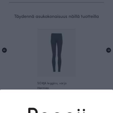
Täydennä asukokonaisuus näillä tuotteilla
SORJA leggins, varjo
Harmaa
70.00 EUR
Tämä on Paapii