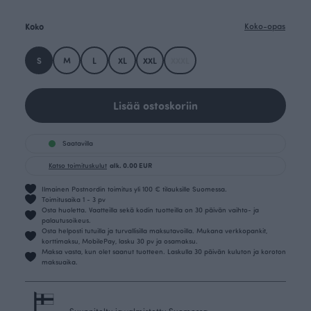
Koko
Koko-opas
S
M
L
XL
XXL
XXXL
Lisää ostoskoriin
Saatavilla
Katso toimituskulut
alk. 0.00 EUR
Ilmainen Postnordin toimitus yli 100 € tilauksille Suomessa.
Toimitusaika 1 - 3 pv
Osta huoletta. Vaatteilla sekä kodin tuotteilla on 30 päivän vaihto- ja
palautusoikeus.
Osta helposti tutuilla ja turvallisilla maksutavoilla. Mukana verkkopankit,
korttimaksu, MobilePay, lasku 30 pv ja osamaksu.
Maksa vasta, kun olet saanut tuotteen. Laskulla 30 päivän kuluton ja koroton
maksuaika.