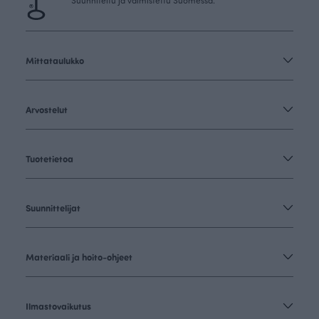
Suunniteltu ja valmistettu Suomessa.
Mittataulukko
Arvostelut
Tuotetietoa
Suunnittelijat
Materiaali ja hoito-ohjeet
Ilmastovaikutus