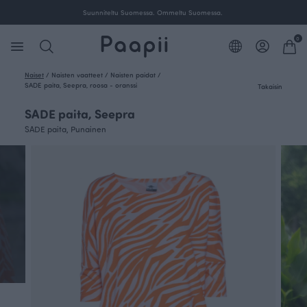
Suunniteltu Suomessa. Ommeltu Suomessa.
0
Naiset
/
Naisten vaatteet
/
Naisten paidat
/
SADE paita, Seepra, roosa - oranssi
Takaisin
SADE paita, Seepra
SADE paita, Punainen