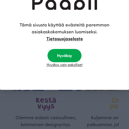
Tämä sivusto käyttää evästeitä paremman
asiakaskokemuksen luomiseksi.
Tietosuojaseloste
Hyväksy
Hyväksy vain pakolliset
Kestä
Oma
vyys
polk
Olemme aidosti vastuullinen,
Kuljemme omaa, v
kotimainen designyritys.
polkuamme, jolla lu