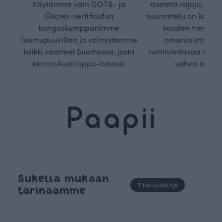
Käytämme vain GOTS- ja
aseteta rajoja. Mei
Ökotex-sertifioidun
suunnittelu on kaikk
kangaskumppanimme
kauden trendejä
luomupuuvillaa ja valmistamme
omanlaista, aja
kaikki vaatteet Suomessa, josta
tunnistettavaa desig
kertoo Avainlippu-tunnus.
vahva arvop
Sukella mukaan
Tilaa uutiskirje
tarinaamme