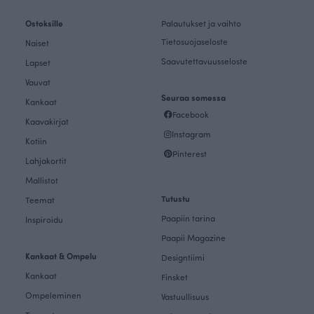
Ostoksille
Palautukset ja vaihto
Tietosuojaseloste
Naiset
Saavutettavuusseloste
Lapset
Vauvat
Seuraa somessa
Kankaat
Facebook
Kaavakirjat
Instagram
Kotiin
Pinterest
Lahjakortit
Mallistot
Tutustu
Teemat
Paapiin tarina
Inspiroidu
Paapii Magazine
Kankaat & Ompelu
Designtiimi
Kankaat
Finsket
Ompeleminen
Vastuullisuus