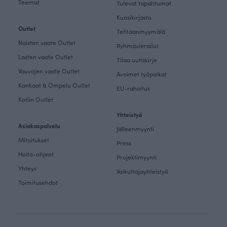
Teemat
Tulevat tapahtumat
Kuosikirjasto
Outlet
Tehtaanmyymälä
Naisten vaate Outlet
Ryhmävierailut
Lasten vaate Outlet
Tilaa uutiskirje
Vauvojen vaate Outlet
Avoimet työpaikat
Kankaat & Ompelu Outlet
EU-rahoitus
Kotiin Outlet
Yhteistyö
Asiakaspalvelu
Jälleenmyynti
Mitoitukset
Press
Hoito-ohjeet
Projektimyynti
Yhteys
Vaikuttajayhteistyö
Toimitusehdot