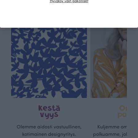
Hyväksy vain pakolliset
Kestä
Oma
vyys
polk
Olemme aidosti vastuullinen,
Kuljemme omaa, v
kotimainen designyritys.
polkuamme, jolla lu