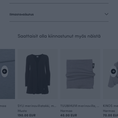
Ilmastovaikutus
Saattaisit olla kiinnostunut myös näistä
rmaa
SYLI merinovillatakki, musta
TUUBIHUIVI merinovilla, harmaa
Musta
Harmaa
Harmaa
190.00 EUR
40.00 EUR
70.00 EU