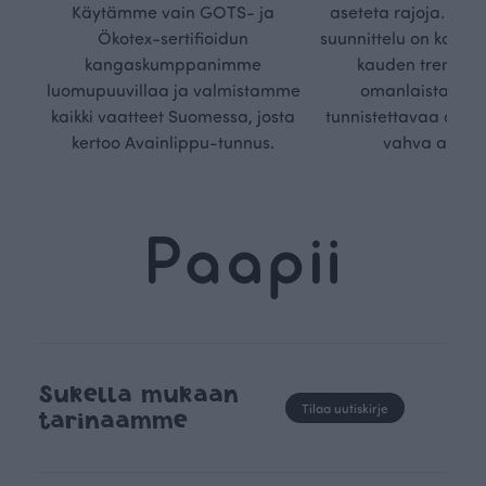
Käytämme vain GOTS- ja
aseteta rajoja. Mei
Ökotex-sertifioidun
suunnittelu on kaikk
kangaskumppanimme
kauden trendejä
luomupuuvillaa ja valmistamme
omanlaista, aja
kaikki vaatteet Suomessa, josta
tunnistettavaa desig
kertoo Avainlippu-tunnus.
vahva arvop
Sukella mukaan
Tilaa uutiskirje
tarinaamme