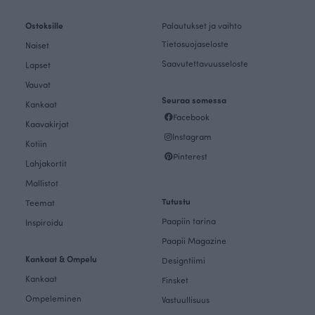
Ostoksille
Palautukset ja vaihto
Tietosuojaseloste
Naiset
Saavutettavuusseloste
Lapset
Vauvat
Seuraa somessa
Kankaat
Facebook
Kaavakirjat
Instagram
Kotiin
Pinterest
Lahjakortit
Mallistot
Tutustu
Teemat
Paapiin tarina
Inspiroidu
Paapii Magazine
Kankaat & Ompelu
Designtiimi
Kankaat
Finsket
Ompeleminen
Vastuullisuus