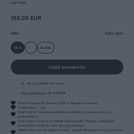
Lue lisää
190.00 EUR
Koko
Koko-opas
XS/S
M/L
XL/XXL
Lisää ostoskoriin
Alle 5kpl jäljellä. Ole nopea!
Katso toimituskulut
alk. 0.00 EUR
Ilmainen Postnordin toimitus yli 100 € tilauksille Suomessa.
Toimitusaika 1 - 3 pv
Osta huoletta. Vaatteilla sekä kodin tuotteilla on 30 päivän vaihto- ja
palautusoikeus.
Osta helposti tutuilla ja turvallisilla maksutavoilla. Mukana verkkopankit,
korttimaksu, MobilePay, lasku 30 pv ja osamaksu.
Maksa vasta, kun olet saanut tuotteen. Laskulla 30 päivän kuluton ja koroton