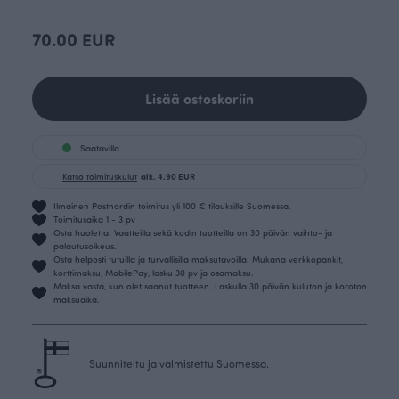
70.00 EUR
Lisää ostoskoriin
Saatavilla
Katso toimituskulut
alk. 4.90 EUR
Ilmainen Postnordin toimitus yli 100 € tilauksille Suomessa.
Toimitusaika 1 - 3 pv
Osta huoletta. Vaatteilla sekä kodin tuotteilla on 30 päivän vaihto- ja
palautusoikeus.
Osta helposti tutuilla ja turvallisilla maksutavoilla. Mukana verkkopankit,
korttimaksu, MobilePay, lasku 30 pv ja osamaksu.
Maksa vasta, kun olet saanut tuotteen. Laskulla 30 päivän kuluton ja koroton
maksuaika.
Suunniteltu ja valmistettu Suomessa.