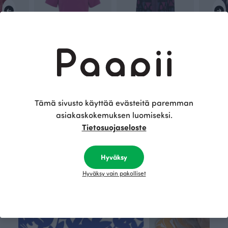
kkeli
TUULI paita, violetti
LUMO neuletakki, Raanu
Violetti
Sininen
Violetti
00 EUR
75.00 EUR
210.00 EUR
150.00 E
Tämä sivusto käyttää evästeitä paremman
asiakaskokemuksen luomiseksi.
Tietosuojaseloste
Tämä on Paapii
Hyväksy
Hyväksy vain pakolliset