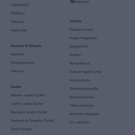
Pinterest
Lahjakortit
Mallistot
Tutustu
Teemat
Paapiin tarina
Inspiroidu
Paapii Magazine
Kankaat & Ompelu
Designtiimi
Kankaat
Finsket
Ompeleminen
Vastuullisuus
Teemat
Tulevat tapahtumat
Kuosikirjasto
Outlet
Tehtaanmyymälä
Naisten vaate Outlet
Ryhmävierailut
Lasten vaate Outlet
Tilaa uutiskirje
Vauvojen vaate Outlet
Avoimet työpaikat
Kankaat & Ompelu Outlet
EU-rahoitus
Kotiin Outlet