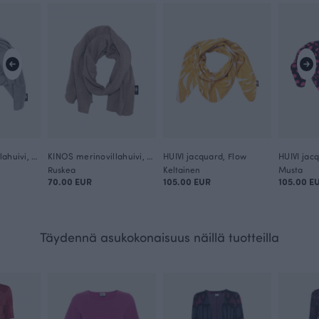
KINOS merinovillahuivi, harmaa
KINOS merinovillahuivi, beige
HUIVI jacquard, Flow
Ruskea
Keltainen
Musta
70.00 EUR
105.00 EUR
105.00 E
Täydennä asukokonaisuus näillä tuotteilla