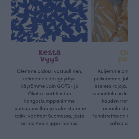
Kestä
Oma
vyys
polk
Olemme aidosti vastuullinen,
Kuljemme omaa, v
kotimainen designyritys.
polkuamme, jolla lu
Käytämme vain GOTS- ja
aseteta rajoja. Mei
Ökotex-sertifioidun
suunnittelu on kaikk
kangaskumppanimme
kauden trendejä
luomupuuvillaa ja valmistamme
omanlaista, aja
kaikki vaatteet Suomessa, josta
tunnistettavaa desig
kertoo Avainlippu-tunnus.
vahva arvop