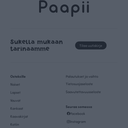
Sukella mukaan
Tilaa uutiskirje
tarinaamme
Ostoksille
Palautukset ja vaihto
Tietosuojaseloste
Naiset
Saavutettavuusseloste
Lapset
Vauvat
Seuraa somessa
Kankaat
Facebook
Kaavakirjat
Instagram
Kotiin