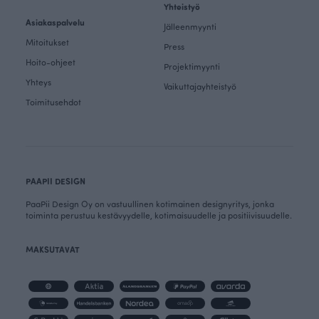
Yhteistyö
Asiakaspalvelu
Jälleenmyynti
Mitoitukset
Press
Hoito-ohjeet
Projektimyynti
Yhteys
Vaikuttajayhteistyö
Toimitusehdot
PAAPII DESIGN
PaaPii Design Oy on vastuullinen kotimainen designyritys, jonka
toiminta perustuu kestävyydelle, kotimaisuudelle ja positiivisuudelle.
MAKSUTAVAT