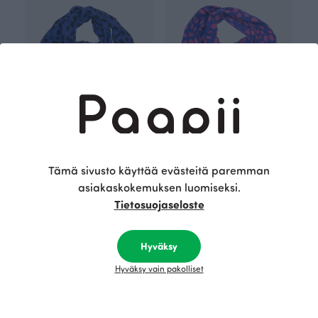
HUIVI jacquard, Gepardi dots
HUIVI jacquard, Gepardi dots
Sininen
Sininen
105.00 EUR
105.00 EUR
Tämä sivusto käyttää evästeitä paremman
asiakaskokemuksen luomiseksi.
Tietosuojaseloste
Hyväksy
Hyväksy vain pakolliset