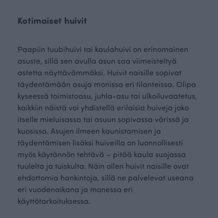
Kotimaiset huivit
Paapiin tuubihuivi tai kaulahuivi on erinomainen
asuste, sillä sen avulla asun saa viimeisteltyä
astetta näyttävämmäksi. Huivit naisille sopivat
täydentämään asuja monissa eri tilanteissa. Olipa
kyseessä toimistoasu, juhla-asu tai ulkoiluvaatetus,
kaikkiin näistä voi yhdistellä erilaisia huiveja joko
itselle mieluisassa tai asuun sopivassa värissä ja
kuosissa. Asujen ilmeen kaunistamisen ja
täydentämisen lisäksi huiveilla on luonnollisesti
myös käytännön tehtävä – pitää kaula suojassa
tuulelta ja tuiskulta. Näin ollen huivit naisille ovat
ehdottomia hankintoja, sillä ne palvelevat useana
eri vuodenaikana ja monessa eri
käyttötarkoituksessa.