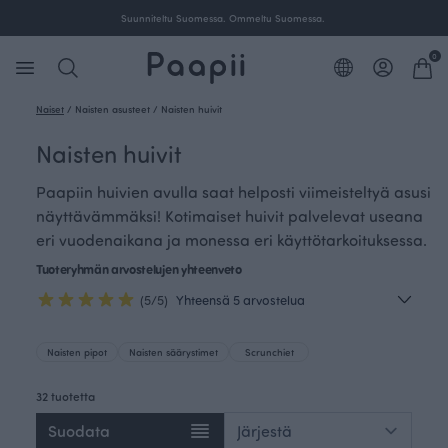
Ilmainen toimitus yli 100 € tilauksille Suomessa.
0
Naiset
/
Naisten asusteet
/
Naisten huivit
Naisten huivit
Paapiin huivien avulla saat helposti viimeisteltyä asusi
näyttävämmäksi! Kotimaiset huivit palvelevat useana
eri vuodenaikana ja monessa eri käyttötarkoituksessa.
Tuoteryhmän arvostelujen yhteenveto
(5/5)
Yhteensä 5 arvostelua
Naisten pipot
Naisten säärystimet
Scrunchiet
32 tuotetta
Suodata