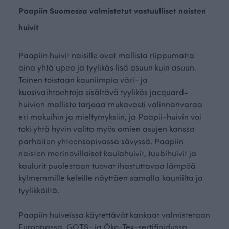
Paapiin Suomessa valmistetut vastuulliset naisten
huivit
Paapiin huivit naisille ovat mallista riippumatta
aina yhtä upea ja tyylikäs lisä asuun kuin asuun.
Toinen toistaan kauniimpia väri- ja
kuosivaihtoehtoja sisältävä tyylikäs jacquard-
huivien mallisto tarjoaa mukavasti valinnanvaraa
eri makuihin ja mieltymyksiin, ja Paapii-huivin voi
toki yhtä hyvin valita myös omien asujen kanssa
parhaiten yhteensopivassa sävyssä. Paapiin
naisten merinovillaiset kaulahuivit, tuubihuivit ja
kaulurit puolestaan tuovat ihastuttavaa lämpöä
kylmemmille keleille näyttäen samalla kauniilta ja
tyylikkäiltä.
Paapiin huiveissa käytettävät kankaat valmistetaan
Euroopassa, GOTS- ja Öko-Tex-sertifioidussa