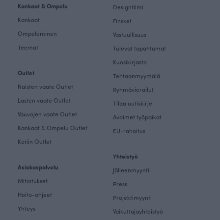
Kankaat & Ompelu
Designtiimi
Kankaat
Finsket
Ompeleminen
Vastuullisuus
Teemat
Tulevat tapahtumat
Kuosikirjasto
Outlet
Tehtaanmyymälä
Naisten vaate Outlet
Ryhmävierailut
Lasten vaate Outlet
Tilaa uutiskirje
Vauvojen vaate Outlet
Avoimet työpaikat
Kankaat & Ompelu Outlet
EU-rahoitus
Kotiin Outlet
Yhteistyö
Asiakaspalvelu
Jälleenmyynti
Mitoitukset
Press
Hoito-ohjeet
Projektimyynti
Yhteys
Vaikuttajayhteistyö