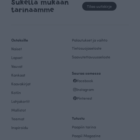
Sukella mukaan
Tilaa uutiskirje
tarinaamme
Ostoksille
Palautukset ja vaihto
Tietosuojaseloste
Naiset
Saavutettavuusseloste
Lapset
Vauvat
Seuraa somessa
Kankaat
Facebook
Kaavakirjat
Instagram
Kotiin
Pinterest
Lahjakortit
Mallistot
Tutustu
Teemat
Paapiin tarina
Inspiroidu
Paapii Magazine