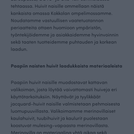
tehtaassa. Huivit naisille ommellaan näistä
kankaista omassa Kokkolan ompelimossamme.
Noudatamme vastuullisen vaatetuotannon
periaatteita ottaen huomioon ympäristön,
työntekijöidemme ja asiakkaidemme hyvinvoinnin
sekä taaten tuotteidemme puhtauden ja korkean
laadun.
Paapiin naisten huivit laadukkaista materiaaleista
Paapiin huivit naisille muodostavat kattavan
valikoiman, josta löytää vaivattomasti huiveja eri
käyttötarkoituksiin. Näyttävät ja tyylikkäät
jacquard-huivit naisille valmistetaan pehmoisesta
luomupuuvillasta. Valikoimamme merinovillaiset
kaulahuivit, tuubihuivit ja kaulurit puolestaan
koostuvat mulesing-vapaasta merinovillasta.
Merinovilla on materiaalina yhtä aikaa sekä