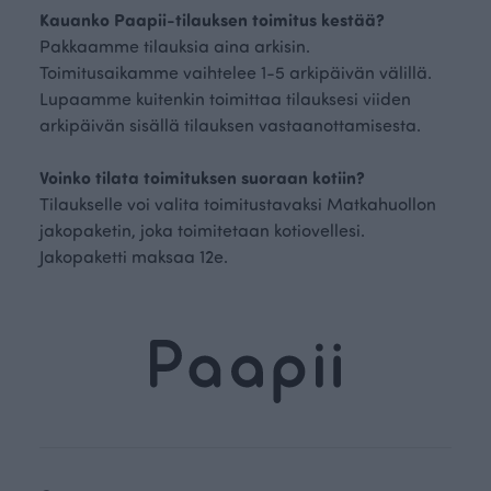
Kauanko Paapii-tilauksen toimitus kestää?
Pakkaamme tilauksia aina arkisin.
Toimitusaikamme vaihtelee 1-5 arkipäivän välillä.
Lupaamme kuitenkin toimittaa tilauksesi viiden
arkipäivän sisällä tilauksen vastaanottamisesta.
Voinko tilata toimituksen suoraan kotiin?
Tilaukselle voi valita toimitustavaksi Matkahuollon
jakopaketin, joka toimitetaan kotiovellesi.
Jakopaketti maksaa 12e.