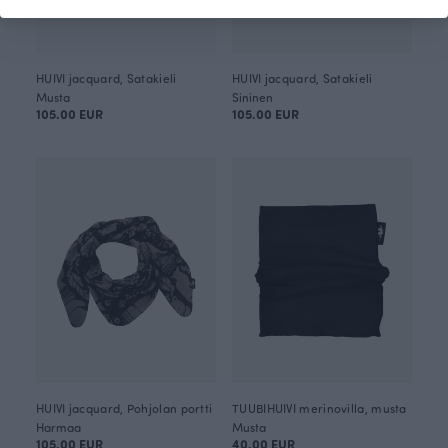
HUIVI jacquard, Satakieli
HUIVI jacquard, Satakieli
Musta
Sininen
105.00 EUR
105.00 EUR
HUIVI jacquard, Pohjolan portti
TUUBIHUIVI merinovilla, musta
Harmaa
Musta
105.00 EUR
40.00 EUR