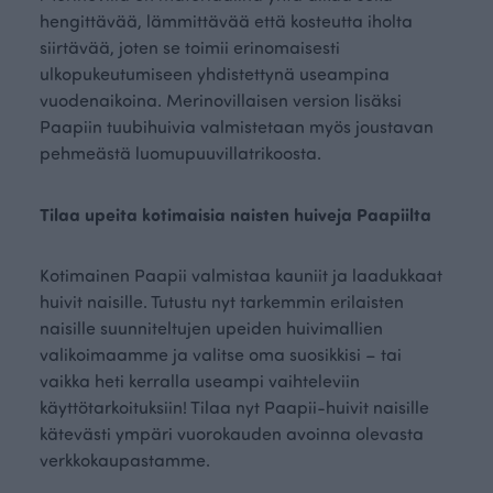
hengittävää, lämmittävää että kosteutta iholta
siirtävää, joten se toimii erinomaisesti
ulkopukeutumiseen yhdistettynä useampina
vuodenaikoina. Merinovillaisen version lisäksi
Paapiin tuubihuivia valmistetaan myös joustavan
pehmeästä luomupuuvillatrikoosta.
Tilaa upeita kotimaisia naisten huiveja Paapiilta
Kotimainen Paapii valmistaa kauniit ja laadukkaat
huivit naisille. Tutustu nyt tarkemmin erilaisten
naisille suunniteltujen upeiden huivimallien
valikoimaamme ja valitse oma suosikkisi – tai
vaikka heti kerralla useampi vaihteleviin
käyttötarkoituksiin! Tilaa nyt Paapii-huivit naisille
kätevästi ympäri vuorokauden avoinna olevasta
verkkokaupastamme.