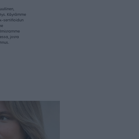
ullinen,
itys. Käytämme
-sertifioidun
me
valmistamme
essa, josta
nnus.