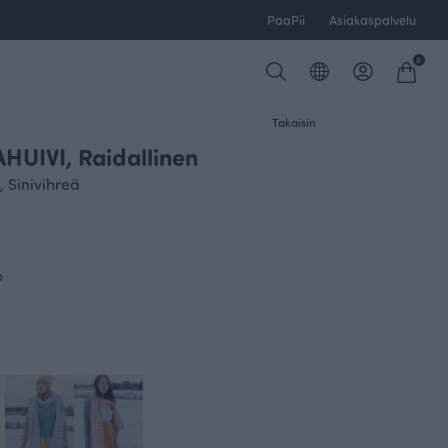
PaaPii
Asiakaspalvelu
0
Takaisin
HUIVI, Raidallinen
 Sinivihreä
a