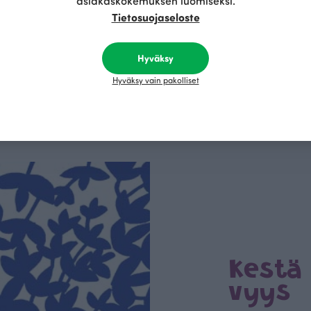
asiakaskokemuksen luomiseksi.
Tietosuojaseloste
egemekko, luumu
PUUVILLAPIPO, petrooli
Sinivihreä
R
160.00 EUR
35.00 EUR
Hyväksy
Hyväksy vain pakolliset
Tämä on Paapii
Kestä
vyys