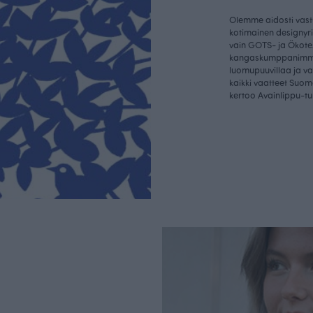
Olemme aidosti vastu
kotimainen designyr
vain GOTS- ja Ökotex
kangaskumppanim
luomupuuvillaa ja 
kaikki vaatteet Suom
kertoo Avainlippu-tu