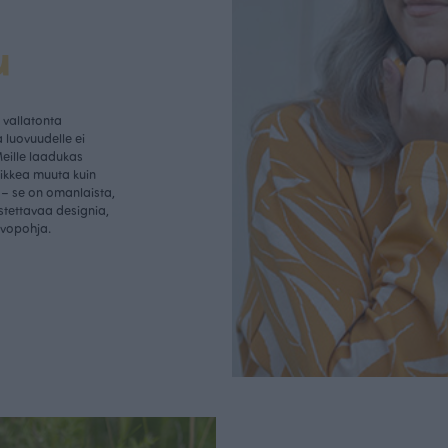
u
vallatonta
 luovuudelle ei
Meille laadukas
aikkea muuta kuin
– se on omanlaista,
istettavaa designia,
rvopohja.