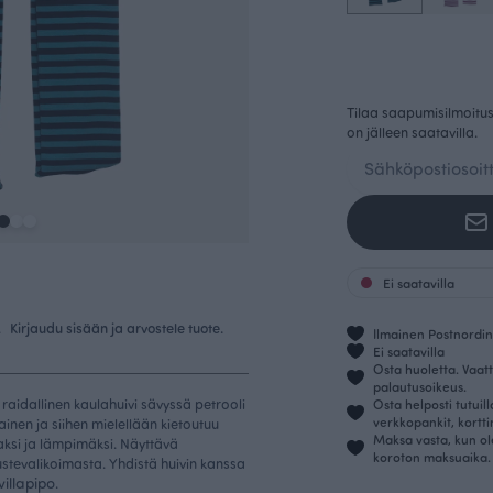
Tilaa saapumisilmoitus 
on jälleen saatavilla.
Ei saatavilla
.
Kirjaudu sisään ja arvostele tuote.
Ilmainen Postnordin 
Ei saatavilla
Osta huoletta. Vaatt
palautusoikeus.
raidallinen kaulahuivi sävyssä petrooli
Osta helposti tutuil
verkkopankit, kortt
ainen ja siihen mielellään kietoutuu
Maksa vasta, kun ol
aksi ja lämpimäksi. Näyttävä
koroton maksuaika.
asustevalikoimasta. Yhdistä huivin kanssa
illapipo
.