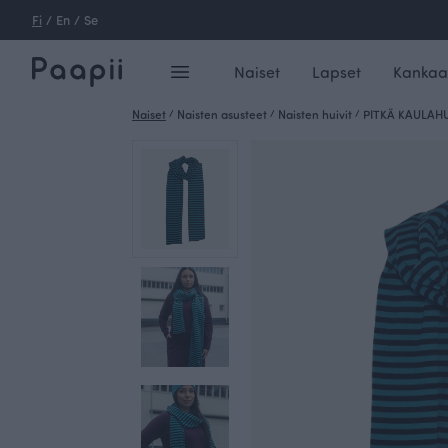
Fi
/
En
/
Se
Naiset
Lapset
Kankaa
Naiset
/
Naisten asusteet
/
Naisten huivit
/
PITKÄ KAULAHUIV