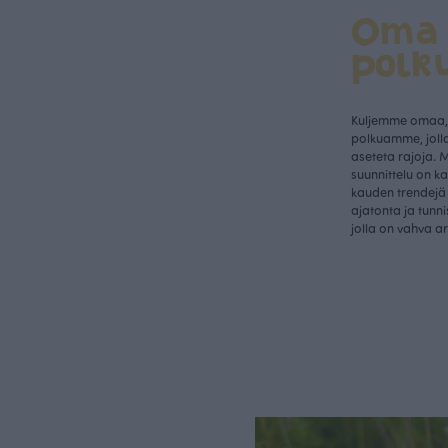
Oma
polk
Kuljemme omaa, 
polkuamme, jolla
aseteta rajoja. 
suunnittelu on k
kauden trendejä 
ajatonta ja tunn
jolla on vahva a