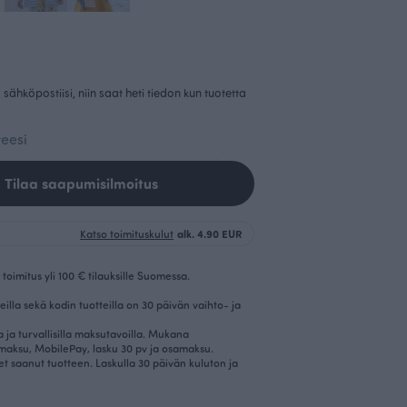
sähköpostiisi, niin saat heti tiedon kun tuotetta
Tilaa saapumisilmoitus
Katso toimituskulut
alk. 4.90 EUR
toimitus yli 100 € tilauksille Suomessa.
eilla sekä kodin tuotteilla on 30 päivän vaihto- ja
la ja turvallisilla maksutavoilla. Mukana
imaksu, MobilePay, lasku 30 pv ja osamaksu.
et saanut tuotteen. Laskulla 30 päivän kuluton ja