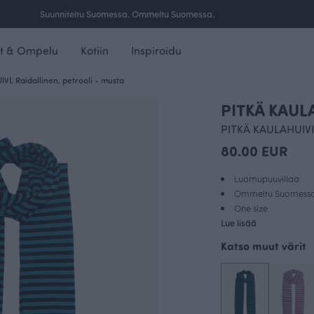
Ilmainen toimitus yli 100 € tilauksille Suomessa.
t & Ompelu
Kotiin
Inspiroidu
I, Raidallinen, petrooli - musta
PITKÄ KAULA
PITKÄ KAULAHUIVI,
80.00 EUR
Luomupuuvillaa
Ommeltu Suomess
One size
Lue lisää
Katso muut värit