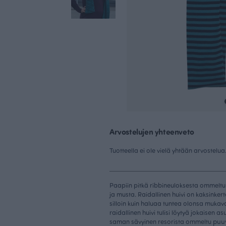
Arvostelujen yhteenveto
Tuotteella ei ole vielä yhtään arvostelua
Paapiin pitkä ribbineuloksesta ommeltu 
ja musta. Raidallinen huivi on kaksinkert
silloin kuin haluaa tuntea olonsa mukav
raidallinen huivi tulisi löytyä jokaisen 
puuv
saman sävyinen resorista ommeltu