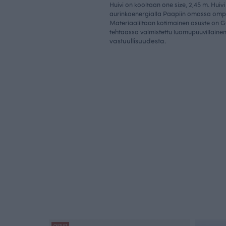
Huivi on kooltaan one size, 2,45 m. Hui
aurinkoenergialla Paapiin omassa omp
Materiaaliltaan kotimainen asuste on GO
tehtaassa valmistettu luomupuuvillainen
vastuullisuudesta
.
OUTLET