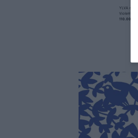
YLVA coll
Violetti
110.00 EU