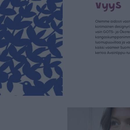
vyys
Olemme aidosti vastu
kotimainen designyr
vain GOTS- ja Ökotex
kangaskumppanim
luomupuuvillaa ja 
kaikki vaatteet Suom
kertoo Avainlippu-tu