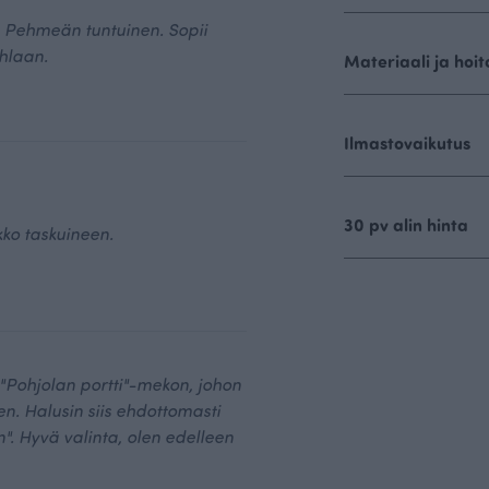
. Pehmeän tuntuinen. Sopii
uhlaan.
Materiaali ja hoit
Ilmastovaikutus
30 pv alin hinta
ko taskuineen.
"Pohjolan portti"-mekon, johon
nen. Halusin siis ehdottomasti
n". Hyvä valinta, olen edelleen