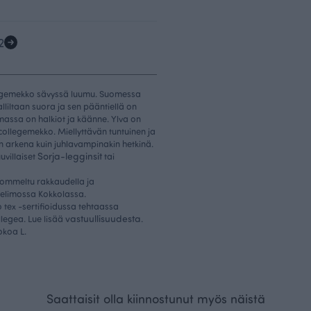
2
ollegemekko sävyssä luumu. Suomessa
liltaan suora ja sen pääntiellä on
massa on halkiot ja käänne. Ylva on
collegemekko. Miellyttävän tuntuinen ja
in arkena kuin juhlavampinakin hetkinä.
Sorja-legginsit
villaiset
tai
ommeltu rakkaudella ja
elimossa Kokkolassa.
tex -sertifioidussa tehtaassa
vastuullisuudesta
llegea. Lue lisää
.
kokoa L.
Saattaisit olla kiinnostunut myös näistä