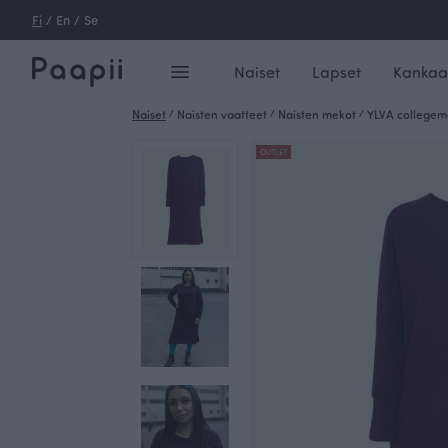
Fi
/
En
/
Se
Naiset
Lapset
Kankaa
Naiset
/
Naisten vaatteet
/
Naisten mekot
/
YLVA collegem
OUTLET