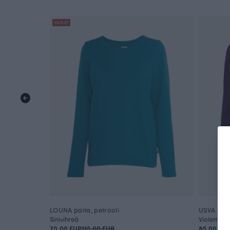
OUTLET
LOUNA paita, petrooli
USVA pait
Sinivihreä
Violetti
70.00 EUR
115.00 EUR
85.00 EU