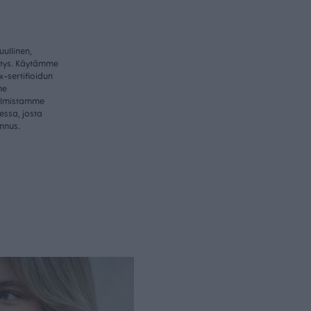
ullinen,
itys. Käytämme
-sertifioidun
me
valmistamme
essa, josta
nnus.