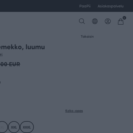
PaaPii
Asiakaspalvelu
0
Takaisin
emekko, luumu
OUTLET
ti
.00 EUR
a
Koko-opas
XL
XXL
XXXL