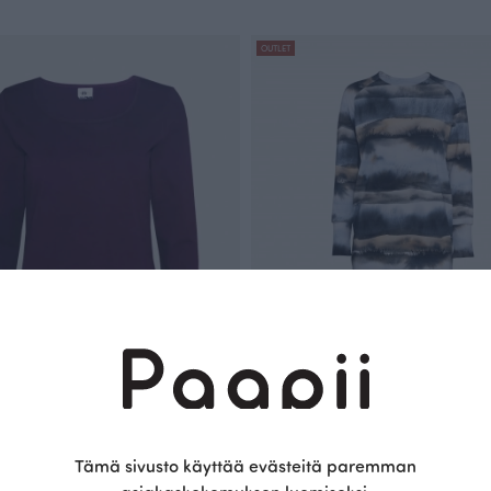
OUTLET
a, luumu
YLVA collegemekko, Hiljaisuus
Tämä sivusto käyttää evästeitä paremman
Sininen
R
125.00 EUR
185.00 EUR