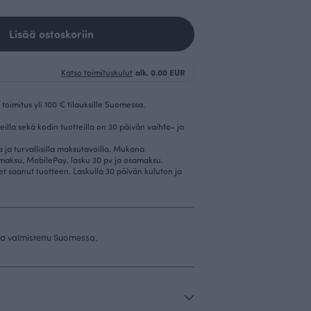
Lisää ostoskoriin
Katso toimituskulut
alk. 0.00 EUR
toimitus yli 100 € tilauksille Suomessa.
eilla sekä kodin tuotteilla on 30 päivän vaihto- ja
la ja turvallisilla maksutavoilla. Mukana
imaksu, MobilePay, lasku 30 pv ja osamaksu.
et saanut tuotteen. Laskulla 30 päivän kuluton ja
 ja valmistettu Suomessa.