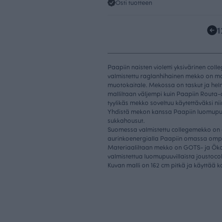
Osti tuotteen
1
Paapiin naisten violetti yksivärinen c
valmistettu raglanhihainen mekko on mal
muotokaitale. Mekossa on taskut ja hel
malliltaan väljempi kuin Paapiin Routa-
tyylikäs mekko soveltuu käytettäväksi ni
Yhdistä mekon kanssa Paapiin luomupuu
sukkahousut.
Suomessa valmistettu collegemekko on 
aurinkoenergialla Paapiin omassa omp
Materiaaliltaan mekko on GOTS- ja Öko 
valmistettua luomupuuvillaista joustoco
Kuvan malli on 162 cm pitkä ja käyttää 