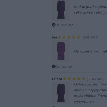
Mekko juuri sopiva
sekä arkeen että j
Osti tuotteen
Lea
(18.09.2025)
On oikein hyvä mek
Osti tuotteen
Kittana
(30.03.2025)
Ostin aikaisemmin 
olen ollut tyytyväi
myös violetin "Ylva
tyytyväinen.