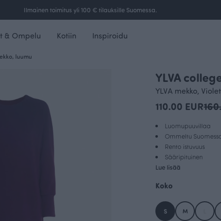
Ilmainen toimitus yli 100 € tilauksille Suomessa.
t & Ompelu
Kotiin
Inspiroidu
ekko, luumu
YLVA colleg
OUTLET
YLVA mekko, Violet
110.00 EUR
160
Luomupuuvillaa
Ommeltu Suomess
Rento istuvuus
Sääripituinen
Lue lisää
Koko
S
M
L