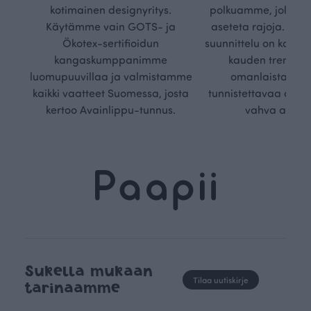
kotimainen designyritys.
polkuamme, jolla lu
Käytämme vain GOTS- ja
aseteta rajoja. Mei
Ökotex-sertifioidun
suunnittelu on kaikk
kangaskumppanimme
kauden trendejä
luomupuuvillaa ja valmistamme
omanlaista, aja
kaikki vaatteet Suomessa, josta
tunnistettavaa desig
kertoo Avainlippu-tunnus.
vahva arvop
Sukella mukaan
Tilaa uutiskirje
tarinaamme