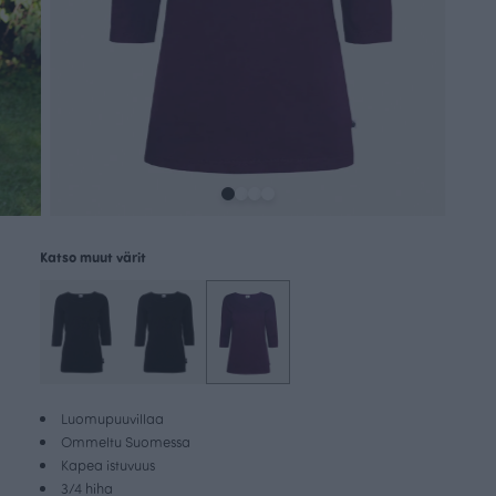
Katso muut värit
Luomupuuvillaa
Ommeltu Suomessa
Kapea istuvuus
3/4 hiha