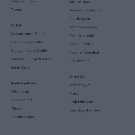
Ompeleminen
Vastuullisuus
Teemat
Tulevat tapahtumat
Kuosikirjasto
Outlet
Tehtaanmyymälä
Naisten vaate Outlet
Ryhmävierailut
Lasten vaate Outlet
Tilaa uutiskirje
Vauvojen vaate Outlet
Avoimet työpaikat
Kankaat & Ompelu Outlet
EU-rahoitus
Kotiin Outlet
Yhteistyö
Asiakaspalvelu
Jälleenmyynti
Mitoitukset
Press
Hoito-ohjeet
Projektimyynti
Yhteys
Vaikuttajayhteistyö
Toimitusehdot