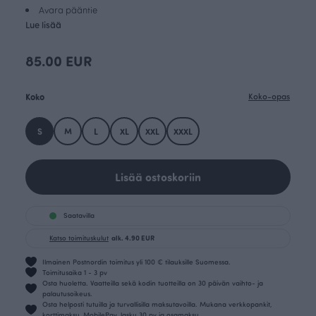
Avara pääntie
Lue lisää
85.00 EUR
Koko
Koko-opas
S
M
L
XL
XXL
XXXL
Lisää ostoskoriin
Saatavilla
Katso toimituskulut
alk. 4.90 EUR
Ilmainen Postnordin toimitus yli 100 € tilauksille Suomessa.
Toimitusaika 1 - 3 pv
Osta huoletta. Vaatteilla sekä kodin tuotteilla on 30 päivän vaihto- ja
palautusoikeus.
Osta helposti tutuilla ja turvallisilla maksutavoilla. Mukana verkkopankit,
korttimaksu, MobilePay, lasku 30 pv ja osamaksu.