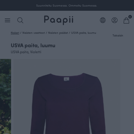
Suunniteltu Suomessa. Ommeltu Suomessa.
0
Naiset
/
Naisten vaatteet
/
Naisten paidat
/
USVA paita, luumu
Takaisin
USVA paita, luumu
USVA paita, Violetti