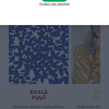
Hyväksy vain pakolliset
Tämä on Paapii
Kestä
Oma
vyys
polk
Olemme aidosti vastuullinen,
Kuljemme omaa, v