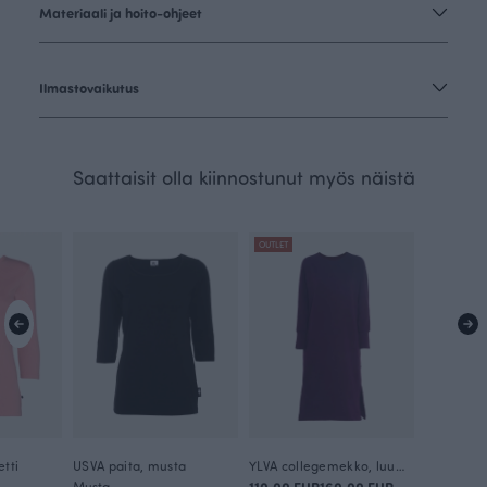
Materiaali ja hoito-ohjeet
Ilmastovaikutus
Saattaisit olla kiinnostunut myös näistä
OUTLET
etti
USVA paita, musta
YLVA collegemekko, luumu
Musta
110.00 EUR
160.00 EUR