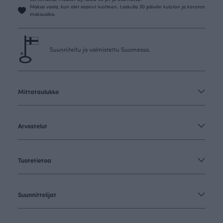
Maksa vasta, kun olet saanut tuotteen. Laskulla 30 päivän kuluton ja koroton
maksuaika.
Suunniteltu ja valmistettu Suomessa.
Mittataulukko
Arvostelut
Tuotetietoa
Suunnittelijat