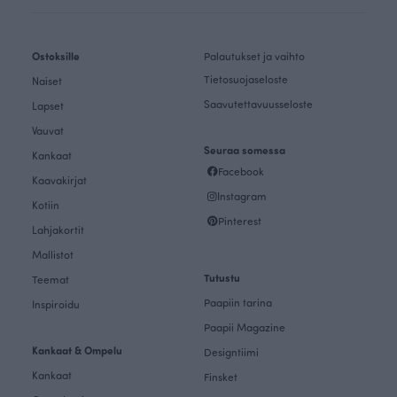
Ostoksille
Palautukset ja vaihto
Tietosuojaseloste
Naiset
Saavutettavuusseloste
Lapset
Vauvat
Seuraa somessa
Kankaat
Facebook
Kaavakirjat
Instagram
Kotiin
Pinterest
Lahjakortit
Mallistot
Tutustu
Teemat
Paapiin tarina
Inspiroidu
Paapii Magazine
Kankaat & Ompelu
Designtiimi
Kankaat
Finsket