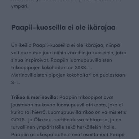
ympäri.
Paapii-kuoseilla ei ole ikärajaa
Uniikeilla Paapii-kuoseilla ei ole ikärajaa, niinpä
voit pukeutua juuri niihin väreihin ja kuoseihin, jotka
sinua inspiroivat. Paapiin luomupuuvillaisten
trikoopipojen kokohaitari on XXXS-L.
Merinovillaisten pipojen kokohaitari on puolestaan
S-L.
Trikoo & merinovilla:
Paapiin trikoopipot ovat
joustavan mukavaa luomupuuvillatrikoota, joka ei
kutita tai hierrä. Luomupuuvillatrikoo on valmistettu
GOTS- ja Öko tex -sertifioidussa tehtaassa, ja on
turvallinen ympäristölle sekä herkällekin iholle.
Paapiin asiakaspalautteet ovat osoittaneet Paapii-