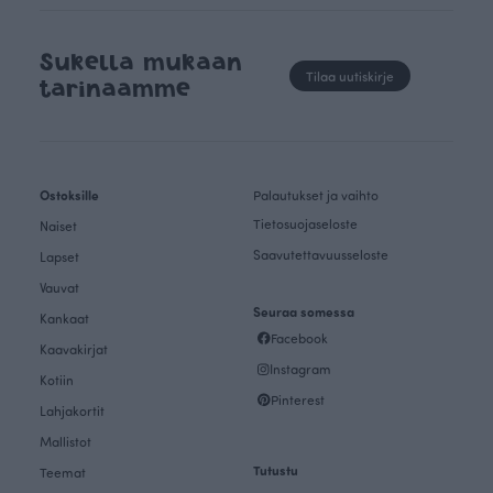
Sukella mukaan
Tilaa uutiskirje
tarinaamme
Ostoksille
Palautukset ja vaihto
Tietosuojaseloste
Naiset
Saavutettavuusseloste
Lapset
Vauvat
Seuraa somessa
Kankaat
Facebook
Kaavakirjat
Instagram
Kotiin
Pinterest
Lahjakortit
Mallistot
Tutustu
Teemat