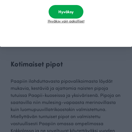
PUUVILLAPIPO, Raidallinen
Hyväksy
Vihreä
35.00 EUR
Hyväksy vain pakolliset
Kotimaiset pipot
Paapiin ilahduttavasta pipovalikoimasta löydät
mukavia, kestäviä ja ajattomia naisten pipoja
tutuissa Paapii-kuoseissa ja yksivärisenä. Pipoja on
saatavilla niin mulesing-vapaasta merinovillasta
kuin luomupuuvillatrikoostakin valmistettuna.
Miellyttävän tuntuiset pipot on valmistettu
vastuullisesti Paapiin omassa ompelimossa
Kokkolassa ja ne soveltuvat käytettäväksi vuoden