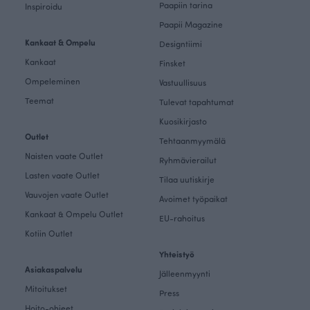
Paapiin tarina
Inspiroidu
Paapii Magazine
Kankaat & Ompelu
Designtiimi
Kankaat
Finsket
Ompeleminen
Vastuullisuus
Teemat
Tulevat tapahtumat
Kuosikirjasto
Outlet
Tehtaanmyymälä
Naisten vaate Outlet
Ryhmävierailut
Lasten vaate Outlet
Tilaa uutiskirje
Vauvojen vaate Outlet
Avoimet työpaikat
Kankaat & Ompelu Outlet
EU-rahoitus
Kotiin Outlet
Yhteistyö
Asiakaspalvelu
Jälleenmyynti
Mitoitukset
Press
Hoito-ohjeet