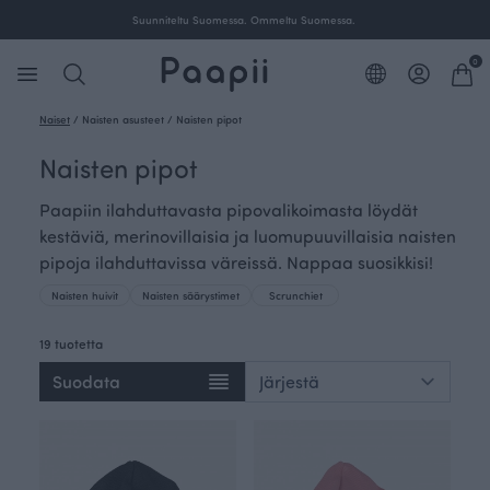
Suunniteltu Suomessa. Ommeltu Suomessa.
0
Naiset
/
Naisten asusteet
/
Naisten pipot
Naisten pipot
Paapiin ilahduttavasta pipovalikoimasta löydät
kestäviä, merinovillaisia ja luomupuuvillaisia naisten
pipoja ilahduttavissa väreissä. Nappaa suosikkisi!
Naisten huivit
Naisten säärystimet
Scrunchiet
19 tuotetta
Suodata