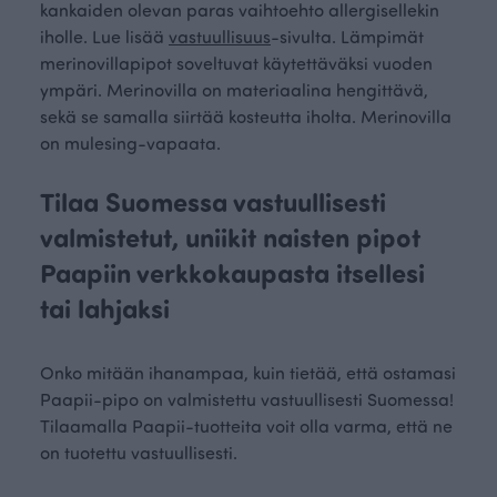
kankaiden olevan paras vaihtoehto allergisellekin
iholle. Lue lisää
vastuullisuus
-sivulta. Lämpimät
merinovillapipot soveltuvat käytettäväksi vuoden
ympäri. Merinovilla on materiaalina hengittävä,
sekä se samalla siirtää kosteutta iholta. Merinovilla
on mulesing-vapaata.
Tilaa Suomessa vastuullisesti
valmistetut, uniikit naisten pipot
Paapiin verkkokaupasta itsellesi
tai lahjaksi
Onko mitään ihanampaa, kuin tietää, että ostamasi
Paapii-pipo on valmistettu vastuullisesti Suomessa!
Tilaamalla Paapii-tuotteita voit olla varma, että ne
on tuotettu vastuullisesti.