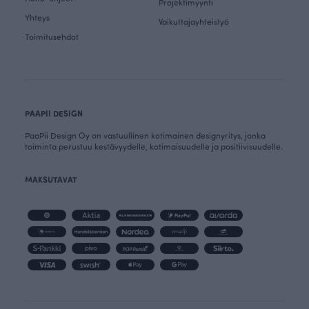
Projektimyynti
Yhteys
Vaikuttajayhteistyö
Toimitusehdot
PAAPII DESIGN
PaaPii Design Oy on vastuullinen kotimainen designyritys, jonka
toiminta perustuu kestävyydelle, kotimaisuudelle ja positiivisuudelle.
MAKSUTAVAT