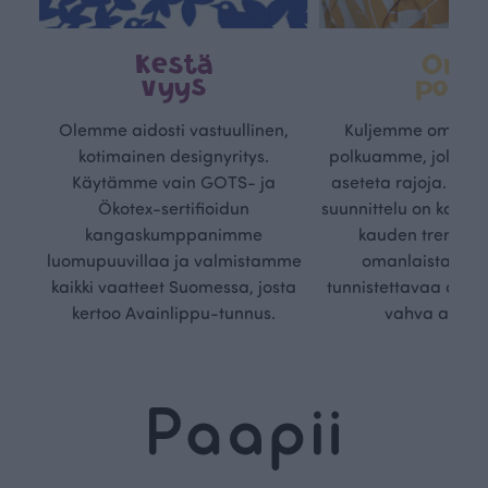
Kestä
Oma
vyys
polk
Olemme aidosti vastuullinen,
Kuljemme omaa, v
kotimainen designyritys.
polkuamme, jolla lu
Käytämme vain GOTS- ja
aseteta rajoja. Mei
Ökotex-sertifioidun
suunnittelu on kaikk
kangaskumppanimme
kauden trendejä
luomupuuvillaa ja valmistamme
omanlaista, aja
kaikki vaatteet Suomessa, josta
tunnistettavaa desig
kertoo Avainlippu-tunnus.
vahva arvop