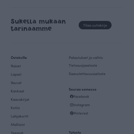
Sukella mukaan
Tilaa uutiskirje
tarinaamme
Ostoksille
Palautukset ja vaihto
Tietosuojaseloste
Naiset
Saavutettavuusseloste
Lapset
Vauvat
Seuraa somessa
Kankaat
Facebook
Kaavakirjat
Instagram
Kotiin
Pinterest
Lahjakortit
Mallistot
Tutustu
Teemat