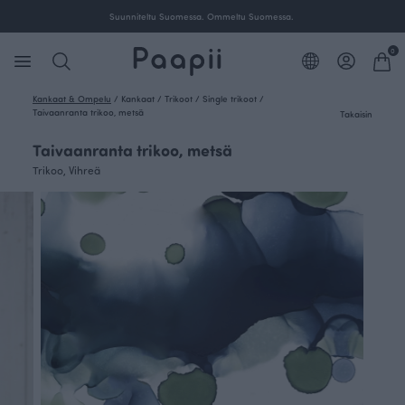
Suunniteltu Suomessa. Ommeltu Suomessa.
0
Kankaat & Ompelu
/
Kankaat
/
Trikoot
/
Single trikoot
/
Taivaanranta trikoo, metsä
Takaisin
Taivaanranta trikoo, metsä
Trikoo, Vihreä