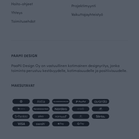
Hoito-ohjeet
Projektimyynti
Yhteys
Vaikuttajayhteistyö
Toimitusehdot
PAAPII DESIGN
PaaPii Design Oy on vastuullinen kotimainen designyritys, jonka
toiminta perustuu kestävyydelle, kotimaisuudelle ja positiivisuudelle.
MAKSUTAVAT