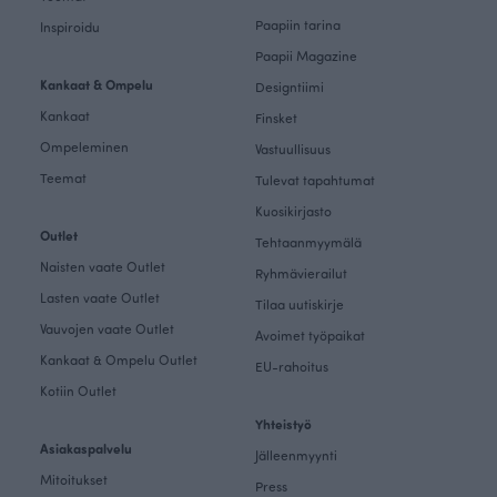
Paapiin tarina
Inspiroidu
Paapii Magazine
Kankaat & Ompelu
Designtiimi
Kankaat
Finsket
Ompeleminen
Vastuullisuus
Teemat
Tulevat tapahtumat
Kuosikirjasto
Outlet
Tehtaanmyymälä
Naisten vaate Outlet
Ryhmävierailut
Lasten vaate Outlet
Tilaa uutiskirje
Vauvojen vaate Outlet
Avoimet työpaikat
Kankaat & Ompelu Outlet
EU-rahoitus
Kotiin Outlet
Yhteistyö
Asiakaspalvelu
Jälleenmyynti
Mitoitukset
Press