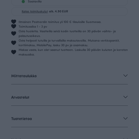
Saatavilla
Katso toimituskulut
alk. 4.90 EUR
Ilmainen Postnordin toimitus yli 100 € tilauksille Suomessa.
Toimitusaika 1 - 3 pv
Osta huoletta. Vaatteilla sekä kodin tuotteilla on 30 päivän vaihto- ja
palautusoikeus.
Osta helposti tutuilla ja turvallisilla maksutavoilla. Mukana verkkopankit,
korttimaksu, MobilePay, lasku 30 pv ja osamaksu.
Maksa vasta, kun olet saanut tuotteen. Laskulla 30 päivän kuluton ja koroton
maksuaika.
Mittataulukko
Arvostelut
Tuotetietoa