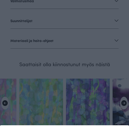
Valmistusmaa
Suunnittelijat
Materiaali ja hoito-ohjeet
Saattaisit olla kiinnostunut myös näistä