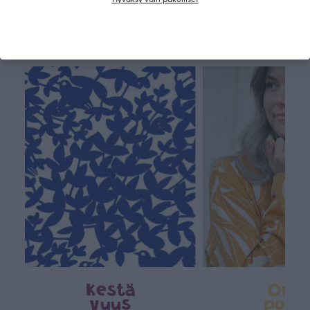
Tämä on Paapii
Kestä
Oma
vyys
polk