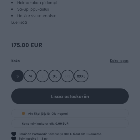
Helma takaa pidempi
Savupiippukaulus
Halkiot sivusaumoissa
Lue lisää
175.00 EUR
Koko
Koko-opas
S
M
L
XL
XXL
XXXL
Lisää ostoskoriin
Alle 5kpl jäljellä. Ole nopea!
Katso toimituskulut
alk. 0.00 EUR
Ilmainen Postnordin toimitus yli 100 € tilauksille Suomessa.
Toimitusaika 1 - 3 pv