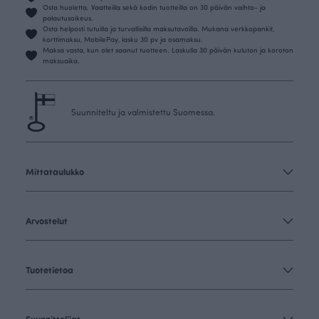
Osta huoletta. Vaatteilla sekä kodin tuotteilla on 30 päivän vaihto- ja
palautusoikeus.
Osta helposti tutuilla ja turvallisilla maksutavoilla. Mukana verkkopankit,
korttimaksu, MobilePay, lasku 30 pv ja osamaksu.
Maksa vasta, kun olet saanut tuotteen. Laskulla 30 päivän kuluton ja koroton
maksuaika.
Suunniteltu ja valmistettu Suomessa.
Mittataulukko
Arvostelut
Tuotetietoa
Suunnittelijat