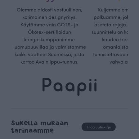
Olemme aidosti vastuullinen,
Kuljemme omaa, v
kotimainen designyritys.
polkuamme, jolla lu
Käytämme vain GOTS- ja
aseteta rajoja. Mei
Ökotex-sertifioidun
suunnittelu on kaikk
kangaskumppanimme
kauden trendejä
luomupuuvillaa ja valmistamme
omanlaista, aja
kaikki vaatteet Suomessa, josta
tunnistettavaa desig
kertoo Avainlippu-tunnus.
vahva arvop
Sukella mukaan
Tilaa uutiskirje
tarinaamme