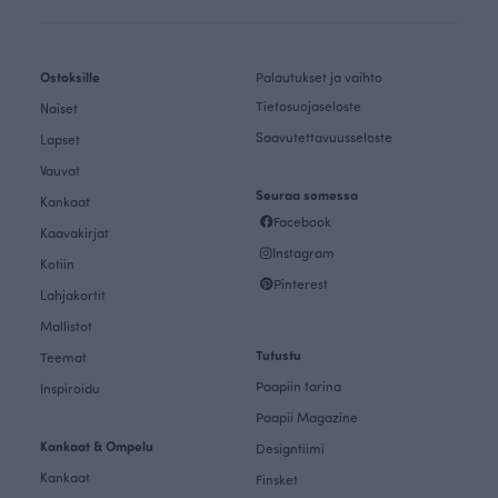
Ostoksille
Palautukset ja vaihto
Tietosuojaseloste
Naiset
Saavutettavuusseloste
Lapset
Vauvat
Seuraa somessa
Kankaat
Facebook
Kaavakirjat
Instagram
Kotiin
Pinterest
Lahjakortit
Mallistot
Tutustu
Teemat
Paapiin tarina
Inspiroidu
Paapii Magazine
Kankaat & Ompelu
Designtiimi
Kankaat
Finsket