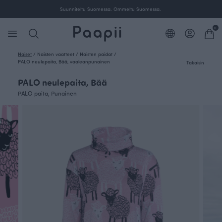
Suunniteltu Suomessa. Ommeltu Suomessa.
0
Naiset
/
Naisten vaatteet
/
Naisten paidat
/
PALO neulepaita, Bää, vaaleanpunainen
Takaisin
PALO neulepaita, Bää
PALO paita, Punainen