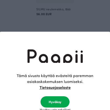
SILMU neulemekko, Bää
56.00 EUR
Täydennä asukokonaisuus näillä tuotteilla
Tämä sivusto käyttää evästeitä paremman
asiakaskokemuksen luomiseksi.
Tietosuojaseloste
SAAGA housut, musta
Hyväksy
Musta
115.00 EUR
Hyväksy vain pakolliset