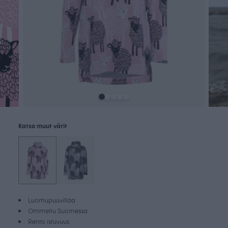
Katso muut värit
Luomupuuvillaa
Ommeltu Suomessa
Rento istuvuus