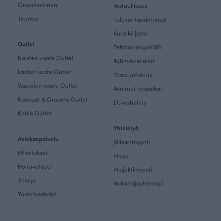
Ompeleminen
Vastuullisuus
Teemat
Tulevat tapahtumat
Kuosikirjasto
Outlet
Tehtaanmyymälä
Naisten vaate Outlet
Ryhmävierailut
Lasten vaate Outlet
Tilaa uutiskirje
Vauvojen vaate Outlet
Avoimet työpaikat
Kankaat & Ompelu Outlet
EU-rahoitus
Kotiin Outlet
Yhteistyö
Asiakaspalvelu
Jälleenmyynti
Mitoitukset
Press
Hoito-ohjeet
Projektimyynti
Yhteys
Vaikuttajayhteistyö
Toimitusehdot