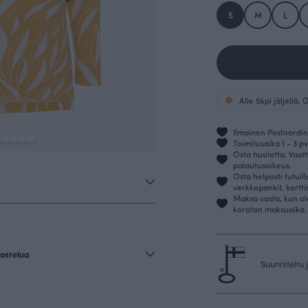
S
M
L
Alle 5kpl jäljellä.
Ilmainen Postnordin 
Toimitusaika 1 - 3 pv
Osta huoletta. Vaatt
palautusoikeus.
Osta helposti tutuil
verkkopankit, kortt
Maksa vasta, kun ol
koroton maksuaika.
ostelua
Suunniteltu