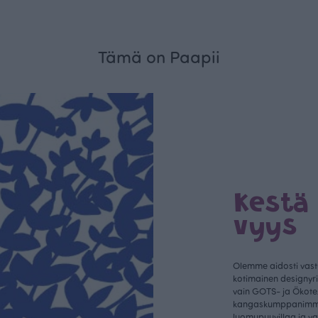
Tämä on Paapii
Kestä
vyys
Olemme aidosti vastu
kotimainen designyr
vain GOTS- ja Ökotex
kangaskumppanim
luomupuuvillaa ja 