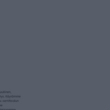
ullinen,
itys. Käytämme
-sertifioidun
me
valmistamme