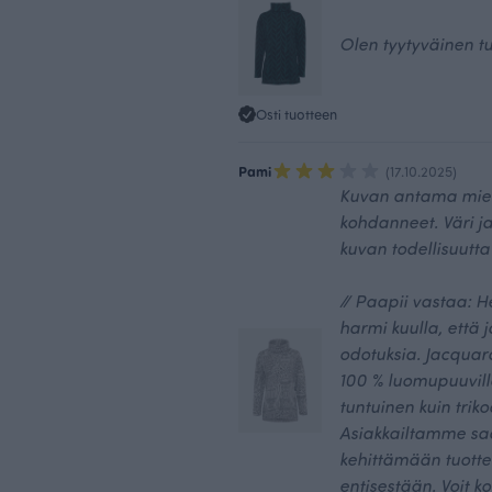
Olen tyytyväinen t
Osti tuotteen
Pami
(17.10.2025)
Kuvan antama mieli
kohdanneet. Väri ja
kuvan todellisuutta
// Paapii vastaa: H
harmi kuulla, että
odotuksia. Jacqu
100 % luomupuuvill
tuntuinen kuin triko
Asiakkailtamme saa
kehittämään tuotte
entisestään. Voit 