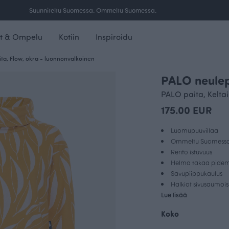
Ilmainen toimitus yli 100 € tilauksille Suomessa.
t & Ompelu
Kotiin
Inspiroidu
ta, Flow, okra - luonnonvalkoinen
PALO neulep
PALO paita, Kelta
175.00 EUR
Luomupuuvillaa
Ommeltu Suomess
Rento istuvuus
Helma takaa pide
Savupiippukaulus
Halkiot sivusaumois
Lue lisää
Koko