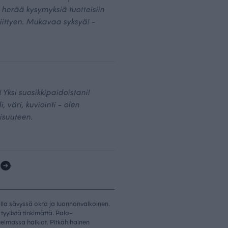
herää kysymyksiä tuotteisiin
liittyen. Mukavaa syksyä! -
Yksi suosikkipaidoistani!
, väri, kuviointi - olen
isuuteen.
1
lla sävyssä okra ja luonnonvalkoinen.
tyylistä tinkimättä. Palo-
elmassa halkiot. Pitkähihainen