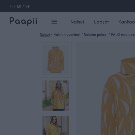
Fi
/
En
/
Se
Naiset
Lapset
Kankaa
Naiset
/
Naisten vaatteet
/
Naisten paidat
/
PALO neulepai