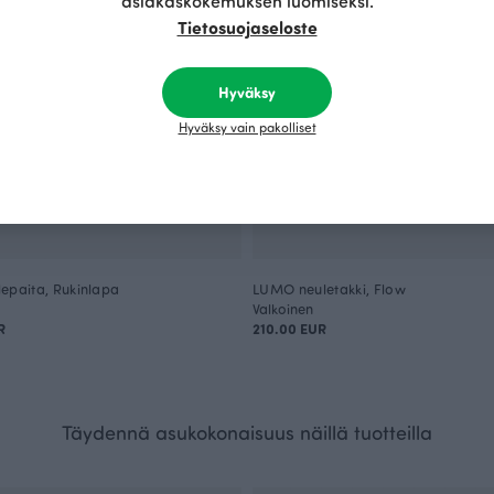
asiakaskokemuksen luomiseksi.
Tietosuojaseloste
Hyväksy
Hyväksy vain pakolliset
epaita, Rukinlapa
LUMO neuletakki, Flow
Valkoinen
R
210.00 EUR
Täydennä asukokonaisuus näillä tuotteilla