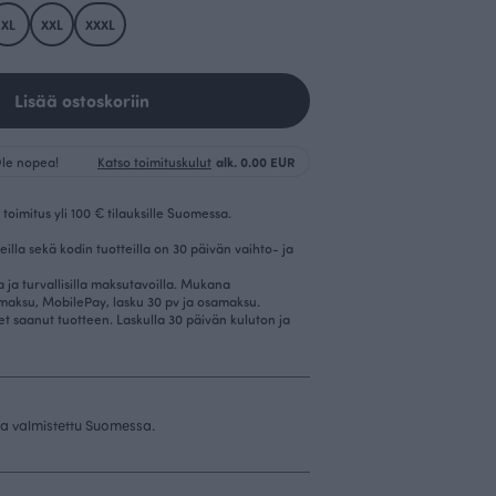
XL
XXL
XXXL
Lisää ostoskoriin
 Ole nopea!
Katso toimituskulut
alk. 0.00 EUR
toimitus yli 100 € tilauksille Suomessa.
eilla sekä kodin tuotteilla on 30 päivän vaihto- ja
la ja turvallisilla maksutavoilla. Mukana
imaksu, MobilePay, lasku 30 pv ja osamaksu.
et saanut tuotteen. Laskulla 30 päivän kuluton ja
 ja valmistettu Suomessa.