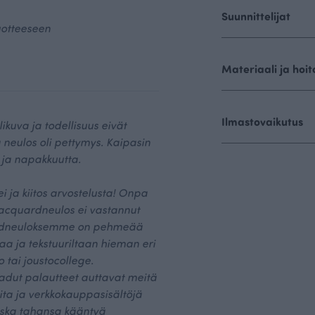
Suunnittelijat
uotteeseen
Materiaali ja hoit
Ilmastovaikutus
kuva ja todellisuus eivät
 neulos oli pettymys. Kaipasin
 ja napakkuutta.
ei ja kiitos arvostelusta! Onpa
 jacquardneulos ei vastannut
ardneuloksemme on pehmeää
aa ja tekstuuriltaan hieman eri
o tai joustocollege.
dut palautteet auttavat meitä
ita ja verkkokauppasisältöjä
koska tahansa kääntyä