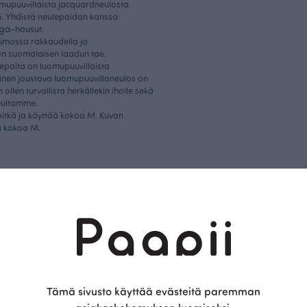
omupuuvillaista jacquardneulosta.
. Yhdistä neulepaidan kanssa
ga
-housut.
limossa rakkaudella ja
on suomalaisen laadun tae.
lepaita on luomupuuvillaista
inen joustava luomupuuvillaneulos on
 ollen turvallista herkällekin iholle sekä
vultamme.
itkä ja käyttää kokoa M. Kuvan
ää kokoa M.
Saattaisit olla kiinnostunut myös näistä
Tämä sivusto käyttää evästeitä paremman