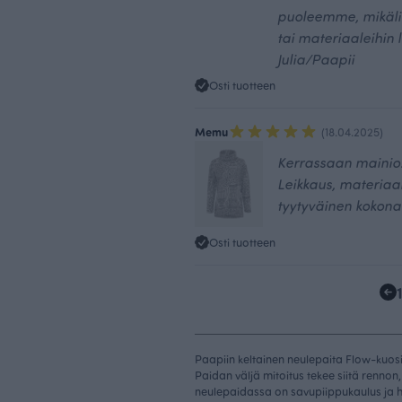
puoleemme, mikäli 
tai materiaaleihin 
Julia/Paapii
Osti tuotteen
Memu
(18.04.2025)
Kerrassaan mainio! 
Leikkaus, materiaali
tyytyväinen kokona
Osti tuotteen
Paapiin keltainen neulepaita Flow-kuosi
Paidan väljä mitoitus tekee siitä rennon, 
neulepaidassa on savupiippukaulus ja h