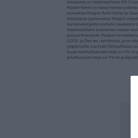
neulepaita on materiaaliltaan 100 % lu
Paidan helma on takaa hieman pidempi
Armi
Saa
esimerkiksi Paapiin
-hame tai
Kokkolassa sijaitsevassa Paapiin ompe
aurinkoenergialla ommeltu neulepaita 
Materiaaliltaan kotimainen naisten neu
jacquardineulosta. Paapiin korkealaatu
GOTS- ja Öko tex -sertifioitua, ja on näin
Vastuullisuus
ympäristölle. Lue lisää
-si
Kuvan tummahiuksinen malli on 170 cm p
pitkähiuksinen malli on 175 cm ja käytt