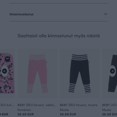
Ilmastovaikutus
Saattaisit olla kiinnostunut myös näistä
VAUVAN PEITTO, Siiri keinuu
BABY SISU housut, vaaleanpunainen
BABY SISU housut, musta
BABY LEG
Punainen
Musta
Musta
0 EUR
30.00 EUR
30.00 EUR
26.00 EU