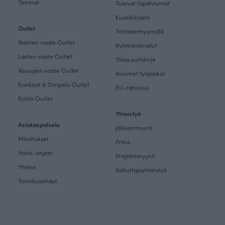
Teemat
Tulevat tapahtumat
Kuosikirjasto
Outlet
Tehtaanmyymälä
Naisten vaate Outlet
Ryhmävierailut
Lasten vaate Outlet
Tilaa uutiskirje
Vauvojen vaate Outlet
Avoimet työpaikat
Kankaat & Ompelu Outlet
EU-rahoitus
Kotiin Outlet
Yhteistyö
Asiakaspalvelu
Jälleenmyynti
Mitoitukset
Press
Hoito-ohjeet
Projektimyynti
Yhteys
Vaikuttajayhteistyö
Toimitusehdot