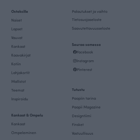
Ostoksille
Palautukset ja vaihto
Tietosuojaseloste
Naiset
Saavutettavuusseloste
Lapset
Vauvat
Seuraa somessa
Kankaat
Facebook
Kaavakirjat
Instagram
Kotiin
Pinterest
Lahjakortit
Mallistot
Tutustu
Teemat
Paapiin tarina
Inspiroidu
Paapii Magazine
Kankaat & Ompelu
Designtiimi
Kankaat
Finsket
Ompeleminen
Vastuullisuus