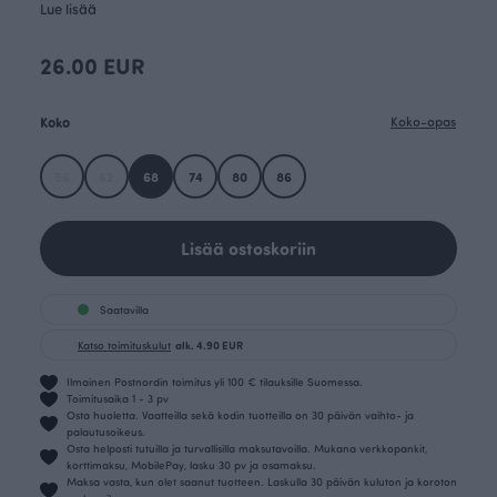
Lue lisää
26.00 EUR
Koko
Koko-opas
56
62
68
74
80
86
Lisää ostoskoriin
Saatavilla
Katso toimituskulut
alk. 4.90 EUR
Ilmainen Postnordin toimitus yli 100 € tilauksille Suomessa.
Toimitusaika 1 - 3 pv
Osta huoletta. Vaatteilla sekä kodin tuotteilla on 30 päivän vaihto- ja
palautusoikeus.
Osta helposti tutuilla ja turvallisilla maksutavoilla. Mukana verkkopankit,
korttimaksu, MobilePay, lasku 30 pv ja osamaksu.
Maksa vasta, kun olet saanut tuotteen. Laskulla 30 päivän kuluton ja koroton