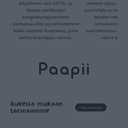
Käytämme vain GOTS- ja
aseteta rajoja. Mei
Ökotex-sertifioidun
suunnittelu on kaikk
kangaskumppanimme
kauden trendejä
luomupuuvillaa ja valmistamme
omanlaista, aja
kaikki vaatteet Suomessa, josta
tunnistettavaa desig
kertoo Avainlippu-tunnus.
vahva arvop
Sukella mukaan
Tilaa uutiskirje
tarinaamme