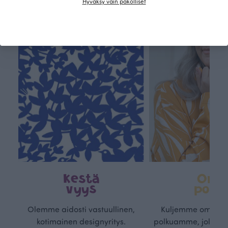
Hyväksy vain pakolliset
Kestä
Oma
vyys
polk
Olemme aidosti vastuullinen,
Kuljemme omaa, v
kotimainen designyritys.
polkuamme, jolla lu