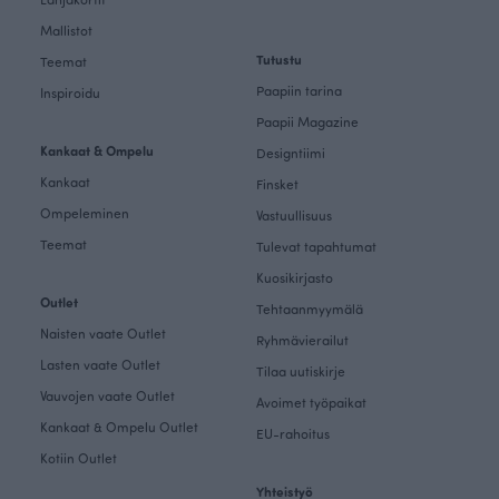
Mallistot
Tutustu
Teemat
Paapiin tarina
Inspiroidu
Paapii Magazine
Kankaat & Ompelu
Designtiimi
Kankaat
Finsket
Ompeleminen
Vastuullisuus
Teemat
Tulevat tapahtumat
Kuosikirjasto
Outlet
Tehtaanmyymälä
Naisten vaate Outlet
Ryhmävierailut
Lasten vaate Outlet
Tilaa uutiskirje
Vauvojen vaate Outlet
Avoimet työpaikat
Kankaat & Ompelu Outlet
EU-rahoitus
Kotiin Outlet
Yhteistyö