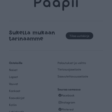
Sukella mukaan
Tilaa uutiskirje
tarinaamme
Ostoksille
Palautukset ja vaihto
Tietosuojaseloste
Naiset
Saavutettavuusseloste
Lapset
Vauvat
Seuraa somessa
Kankaat
Facebook
Kaavakirjat
Instagram
Kotiin
Pinterest
Lahjakortit