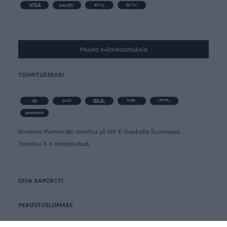
Muuta evästeasetuksia
TOIMITUSTAVAT
Ilmainen Postnordin toimitus yli 100 € tilauksille Suomessa.
Toimitus 3-5 arkipäivässä.
OIVA RAPORTTI
PERUUTUSLOMAKE