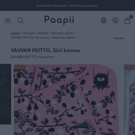
Suunniteltu Suomessa. Ommeltu Suomessa.
0
Lapset
/
Vauvojen vaatteet
/
Vauvojen peitot
/
VAUVAN PEITTO, Siiri keinuu, vaaleanpunainen
Takaisin
VAUVAN PEITTO, Siiri keinuu
VAUVAN PEITTO, Punainen
OUTLET
OUTLET