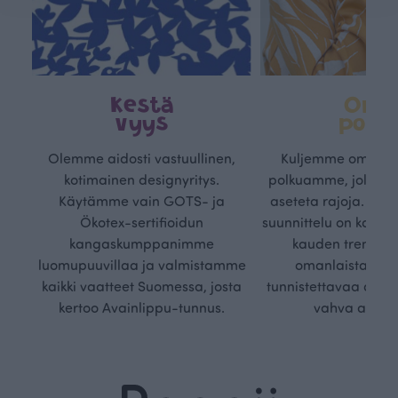
Kestä
Oma
vyys
polk
Olemme aidosti vastuullinen,
Kuljemme omaa, v
kotimainen designyritys.
polkuamme, jolla lu
Käytämme vain GOTS- ja
aseteta rajoja. Mei
Ökotex-sertifioidun
suunnittelu on kaikk
kangaskumppanimme
kauden trendejä
luomupuuvillaa ja valmistamme
omanlaista, aja
kaikki vaatteet Suomessa, josta
tunnistettavaa desig
kertoo Avainlippu-tunnus.
vahva arvop