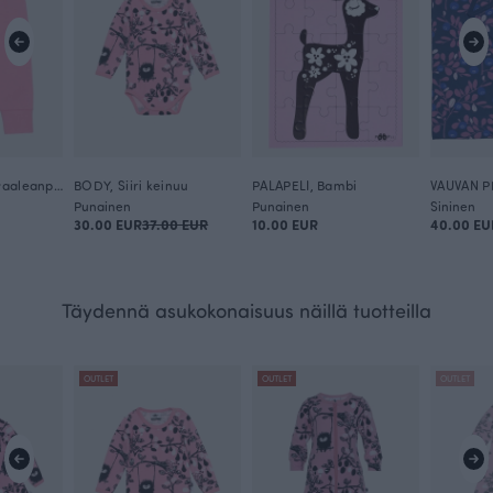
BABY LEGGINS, vaaleanpunainen
BODY, Siiri keinuu
PALAPELI, Bambi
VAUVAN P
Punainen
Punainen
Sininen
30.00 EUR
37.00 EUR
10.00 EUR
40.00 EU
Täydennä asukokonaisuus näillä tuotteilla
OUTLET
OUTLET
OUTLET