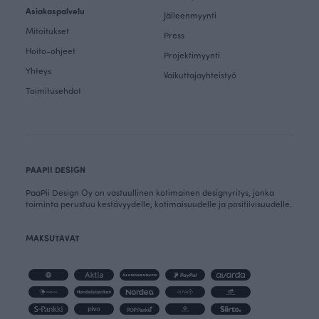
Asiakaspalvelu
Jälleenmyynti
Mitoitukset
Press
Hoito-ohjeet
Projektimyynti
Yhteys
Vaikuttajayhteistyö
Toimitusehdot
PAAPII DESIGN
PaaPii Design Oy on vastuullinen kotimainen designyritys, jonka
toiminta perustuu kestävyydelle, kotimaisuudelle ja positiivisuudelle.
MAKSUTAVAT