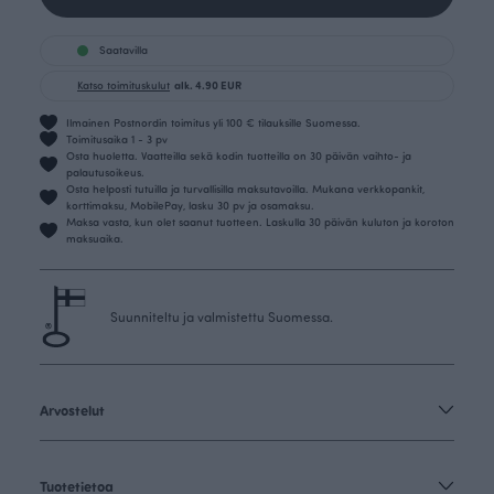
Saatavilla
Katso toimituskulut
alk. 4.90 EUR
Ilmainen Postnordin toimitus yli 100 € tilauksille Suomessa.
Toimitusaika 1 - 3 pv
Osta huoletta. Vaatteilla sekä kodin tuotteilla on 30 päivän vaihto- ja
palautusoikeus.
Osta helposti tutuilla ja turvallisilla maksutavoilla. Mukana verkkopankit,
korttimaksu, MobilePay, lasku 30 pv ja osamaksu.
Maksa vasta, kun olet saanut tuotteen. Laskulla 30 päivän kuluton ja koroton
maksuaika.
Suunniteltu ja valmistettu Suomessa.
Arvostelut
Tuotetietoa