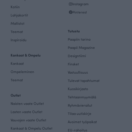
Instagram
Kotiin
Pinterest
Lahjakortit
Mallistot
Tutustu
Teemat
Paapiin tarina
Inspiroidu
Paapii Magazine
Kankaat & Ompelu
Designtiimi
Kankaat
Finsket
Ompeleminen
Vastuullisuus
Teemat
Tulevat tapahtumat
Kuosikirjasto
Outlet
Tehtaanmyymälä
Naisten vaate Outlet
Ryhmävierailut
Lasten vaate Outlet
Tilaa uutiskirje
Vauvojen vaate Outlet
Avoimet työpaikat
Kankaat & Ompelu Outlet
EU-rahoitus