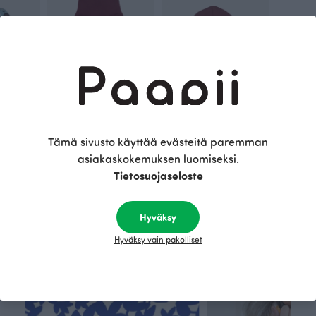
LEIMU housut, laava
VAUVAN PUUVILLAPIPO, laava
Tämä sivusto käyttää evästeitä paremman
Punainen
Punainen
asiakaskokemuksen luomiseksi.
27.00 EUR
30.00 EUR
Tietosuojaseloste
Tämä on Paapii
Hyväksy
Hyväksy vain pakolliset