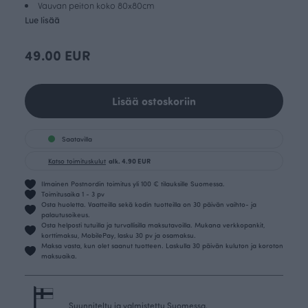
Vauvan peiton koko 80x80cm
Lue lisää
49.00 EUR
Lisää ostoskoriin
Saatavilla
Katso toimituskulut
alk. 4.90 EUR
Ilmainen Postnordin toimitus yli 100 € tilauksille Suomessa.
Toimitusaika 1 - 3 pv
Osta huoletta. Vaatteilla sekä kodin tuotteilla on 30 päivän vaihto- ja
palautusoikeus.
Osta helposti tutuilla ja turvallisilla maksutavoilla. Mukana verkkopankit,
korttimaksu, MobilePay, lasku 30 pv ja osamaksu.
Maksa vasta, kun olet saanut tuotteen. Laskulla 30 päivän kuluton ja koroton
maksuaika.
Suunniteltu ja valmistettu Suomessa.