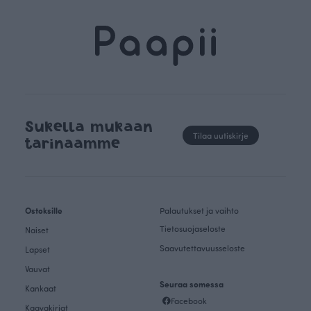
Sukella mukaan
Tilaa uutiskirje
tarinaamme
Ostoksille
Palautukset ja vaihto
Tietosuojaseloste
Naiset
Saavutettavuusseloste
Lapset
Vauvat
Seuraa somessa
Kankaat
Facebook
Kaavakirjat