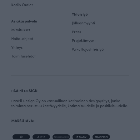
Kotiin Outlet
Yhteistyö
Asiakaspalvelu
Jälleenmyynti
Mitoitukset
Press
Hoito-ohjeet
Projektimyynti
Yhteys
Vaikuttajayhteistyö
Toimitusehdot
PAAPII DESIGN
PaaPii Design Oy on vastuullinen kotimainen designyritys, jonka
toiminta perustuu kestävyydelle, kotimaisuudelle ja positiivisuudelle.
MAKSUTAVAT