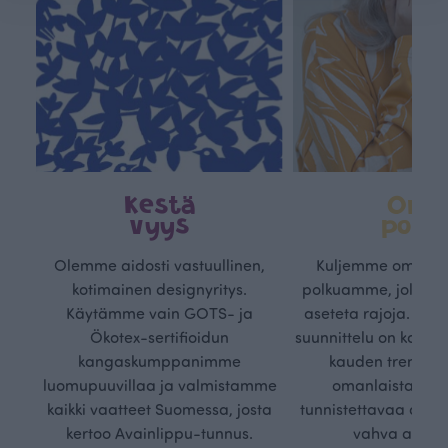
Kestä
Oma
vyys
polk
Olemme aidosti vastuullinen,
Kuljemme omaa, v
kotimainen designyritys.
polkuamme, jolla lu
Käytämme vain GOTS- ja
aseteta rajoja. Mei
Ökotex-sertifioidun
suunnittelu on kaikk
kangaskumppanimme
kauden trendejä
luomupuuvillaa ja valmistamme
omanlaista, aja
kaikki vaatteet Suomessa, josta
tunnistettavaa desig
kertoo Avainlippu-tunnus.
vahva arvop