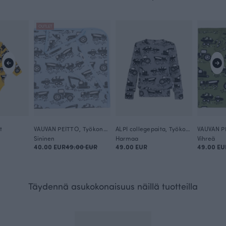
OUTLET
t
VAUVAN PEITTO, Työkoneet
ALPI collegepaita, Työkoneet
Sininen
Harmaa
Vihreä
40.00 EUR
49.00 EUR
49.00 EUR
49.00 EU
Täydennä asukokonaisuus näillä tuotteilla