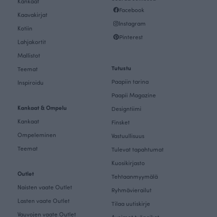
Kankaat
Facebook
Kaavakirjat
Instagram
Kotiin
Pinterest
Lahjakortit
Mallistot
Tutustu
Teemat
Paapiin tarina
Inspiroidu
Paapii Magazine
Kankaat & Ompelu
Designtiimi
Kankaat
Finsket
Ompeleminen
Vastuullisuus
Teemat
Tulevat tapahtumat
Kuosikirjasto
Outlet
Tehtaanmyymälä
Naisten vaate Outlet
Ryhmävierailut
Lasten vaate Outlet
Tilaa uutiskirje
Vauvojen vaate Outlet