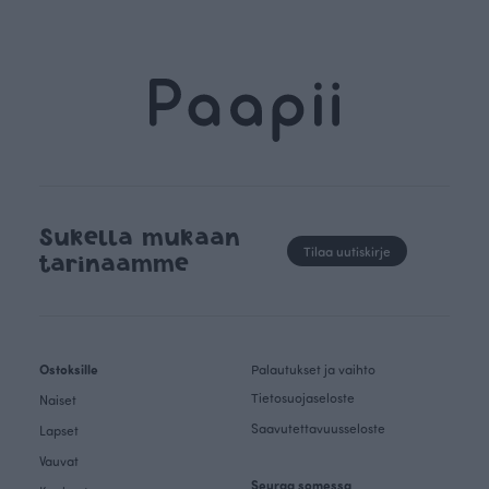
Sukella mukaan
Tilaa uutiskirje
tarinaamme
Ostoksille
Palautukset ja vaihto
Tietosuojaseloste
Naiset
Saavutettavuusseloste
Lapset
Vauvat
Seuraa somessa