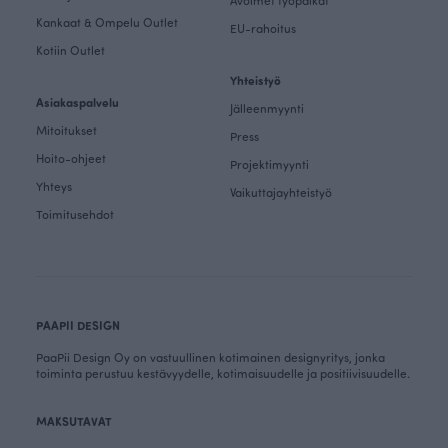
Avoimet työpaikat
Kankaat & Ompelu Outlet
EU-rahoitus
Kotiin Outlet
Yhteistyö
Asiakaspalvelu
Jälleenmyynti
Mitoitukset
Press
Hoito-ohjeet
Projektimyynti
Yhteys
Vaikuttajayhteistyö
Toimitusehdot
PAAPII DESIGN
PaaPii Design Oy on vastuullinen kotimainen designyritys, jonka
toiminta perustuu kestävyydelle, kotimaisuudelle ja positiivisuudelle.
MAKSUTAVAT