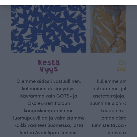
Kestä
Oma
vyys
polk
Olemme aidosti vastuullinen,
Kuljemme omaa, v
kotimainen designyritys.
polkuamme, jolla lu
Käytämme vain GOTS- ja
aseteta rajoja. Mei
Ökotex-sertifioidun
suunnittelu on kaikk
kangaskumppanimme
kauden trendejä
luomupuuvillaa ja valmistamme
omanlaista, aja
kaikki vaatteet Suomessa, josta
tunnistettavaa desig
kertoo Avainlippu-tunnus.
vahva arvop