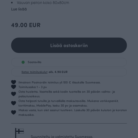
Vauvan peiton koko 80x80cm
Lue lisää
49.00 EUR
Lisää ostoskoriin
Saatavilla
Katso toimituskulut
alk. 4.90 EUR
Ilmainen Postnordin toimitus yli 100 € tilauksille Suomessa.
Toimitusaika 1 - 3 pv
Osta huoletta. Vaatteilla sekä kodin tuotteilla on 30 päivän vaihto- ja
palautusoikeus.
Osta helposti tutuilla ja turvallisilla maksutavoilla. Mukana verkkopankit,
korttimaksu, MobilePay, lasku 30 pv ja osamaksu.
Maksa vasta, kun olet saanut tuotteen. Laskulla 30 päivän kuluton ja koroton
maksuaika.
Suunniteltu ja valmistettu Suomessa.