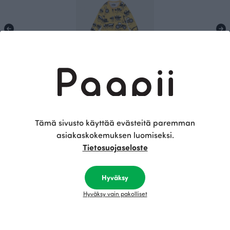
UNIPUSSI, Työkoneet
Keltainen
53.00 EUR
Tämä sivusto käyttää evästeitä paremman
asiakaskokemuksen luomiseksi.
Tietosuojaseloste
Tämä on Paapii
Hyväksy
Hyväksy vain pakolliset