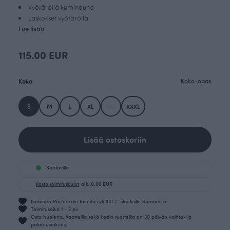
Vyötäröllä kuminauha
Laskokset vyötäröllä
Lue lisää
115.00 EUR
Koko
Koko-opas
S
M
L
XL
XXL
XXXL
Lisää ostoskoriin
Saatavilla
Katso toimituskulut
alk. 0.00 EUR
Ilmainen Postnordin toimitus yli 100 € tilauksille Suomessa.
Toimitusaika 1 - 3 pv
Osta huoletta. Vaatteilla sekä kodin tuotteilla on 30 päivän vaihto- ja
palautusoikeus.