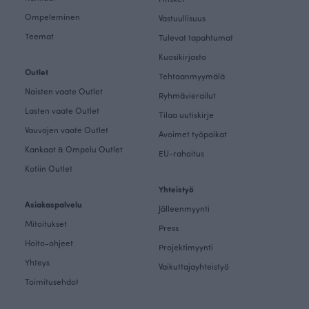
Ompeleminen
Vastuullisuus
Teemat
Tulevat tapahtumat
Kuosikirjasto
Outlet
Tehtaanmyymälä
Naisten vaate Outlet
Ryhmävierailut
Lasten vaate Outlet
Tilaa uutiskirje
Vauvojen vaate Outlet
Avoimet työpaikat
Kankaat & Ompelu Outlet
EU-rahoitus
Kotiin Outlet
Yhteistyö
Asiakaspalvelu
Jälleenmyynti
Mitoitukset
Press
Hoito-ohjeet
Projektimyynti
Yhteys
Vaikuttajayhteistyö
Toimitusehdot