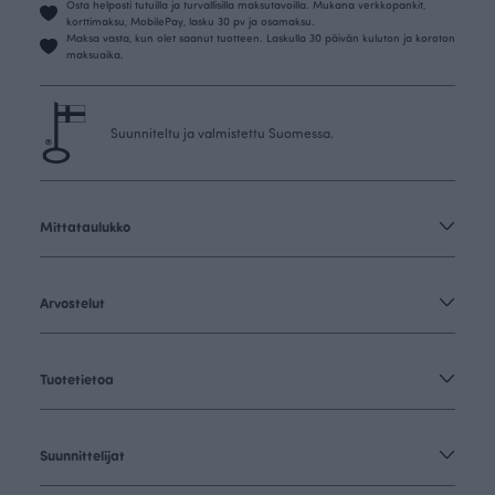
Osta helposti tutuilla ja turvallisilla maksutavoilla. Mukana verkkopankit,
korttimaksu, MobilePay, lasku 30 pv ja osamaksu.
Maksa vasta, kun olet saanut tuotteen. Laskulla 30 päivän kuluton ja koroton
maksuaika.
Suunniteltu ja valmistettu Suomessa.
Mittataulukko
Arvostelut
Tuotetietoa
Suunnittelijat