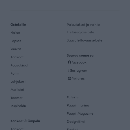
Ostoksille
Palautukset ja vaihto
Tietosuojaseloste
Naiset
Saavutettavuusseloste
Lapset
Vauvat
Seuraa somessa
Kankaat
Facebook
Kaavakirjat
Instagram
Kotiin
Pinterest
Lahjakortit
Mallistot
Tutustu
Teemat
Paapiin tarina
Inspiroidu
Paapii Magazine
Kankaat & Ompelu
Designtiimi
Kankaat
Finsket