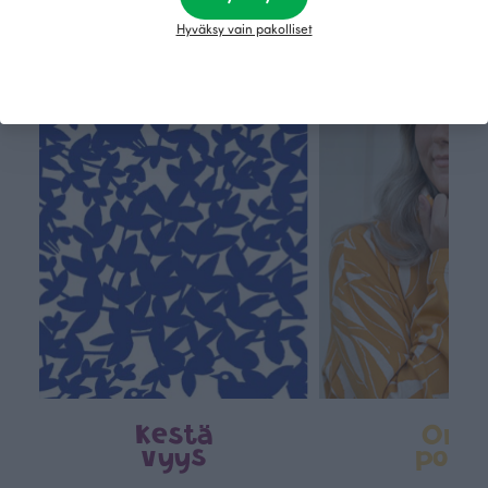
Hyväksy vain pakolliset
Tämä on Paapii
Kestä
Oma
vyys
polk