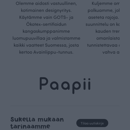
Olemme aidosti vastuullinen,
Kuljemme omaa, v
kotimainen designyritys.
polkuamme, jolla lu
Käytämme vain GOTS- ja
aseteta rajoja. Mei
Ökotex-sertifioidun
suunnittelu on kaikk
kangaskumppanimme
kauden trendejä
luomupuuvillaa ja valmistamme
omanlaista, aja
kaikki vaatteet Suomessa, josta
tunnistettavaa desig
kertoo Avainlippu-tunnus.
vahva arvop
Sukella mukaan
Tilaa uutiskirje
tarinaamme