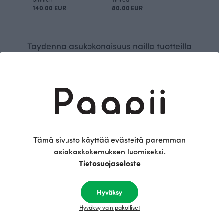
140.00 EUR
80.00 EUR
Täydennä asukokonaisuus näillä tuotteilla
Tämä sivusto käyttää evästeitä paremman
asiakaskokemuksen luomiseksi.
Tietosuojaseloste
SANNI housut, musta
SANNI housut, tummanvihreä
Musta
Vihreä
Hyväksy
115.00 EUR
115.00 EUR
Hyväksy vain pakolliset