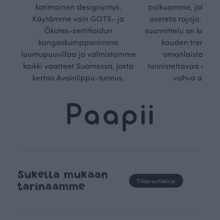
kotimainen designyritys.
polkuamme, jolla lu
Käytämme vain GOTS- ja
aseteta rajoja. Mei
Ökotex-sertifioidun
suunnittelu on kaikk
kangaskumppanimme
kauden trendejä
luomupuuvillaa ja valmistamme
omanlaista, aja
kaikki vaatteet Suomessa, josta
tunnistettavaa desig
kertoo Avainlippu-tunnus.
vahva arvop
Sukella mukaan
Tilaa uutiskirje
tarinaamme