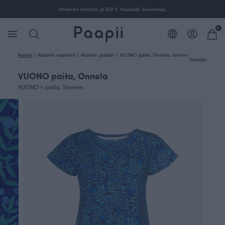
Ilmainen toimitus yli 100 € tilauksille Suomessa.
0
Naiset
/
Naisten vaatteet
/
Naisten paidat
/
VUONO paita, Onnela, sininen
Takaisin
VUONO paita, Onnela
VUONO t-paita, Sininen