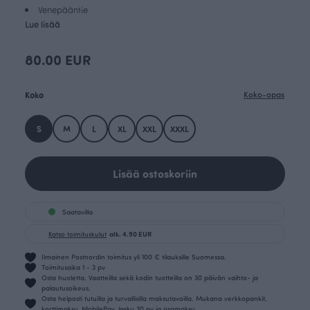
Venepääntie
Lue lisää
80.00 EUR
Koko
Koko-opas
S
M
L
XL
XXL
XXXL
Lisää ostoskoriin
Saatavilla
Katso toimituskulut
alk. 4.90 EUR
Ilmainen Postnordin toimitus yli 100 € tilauksille Suomessa.
Toimitusaika 1 - 3 pv
Osta huoletta. Vaatteilla sekä kodin tuotteilla on 30 päivän vaihto- ja
palautusoikeus.
Osta helposti tutuilla ja turvallisilla maksutavoilla. Mukana verkkopankit,
korttimaksu, MobilePay, lasku 30 pv ja osamaksu.