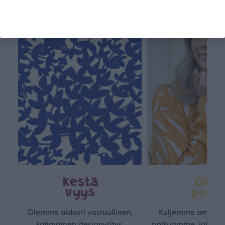
Tämä on Paapii
Kestä
Oma
vyys
polk
Olemme aidosti vastuullinen,
Kuljemme omaa, v
kotimainen designyritys.
polkuamme, jolla lu