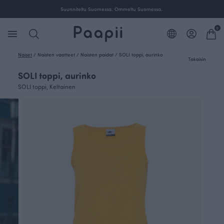
Ilmainen toimitus yli 100 € tilauksille Suomessa.
0
Naiset
/
Naisten vaatteet
/
Naisten paidat
/
SOLI toppi, aurinko
Takaisin
SOLI toppi, aurinko
SOLI toppi, Keltainen