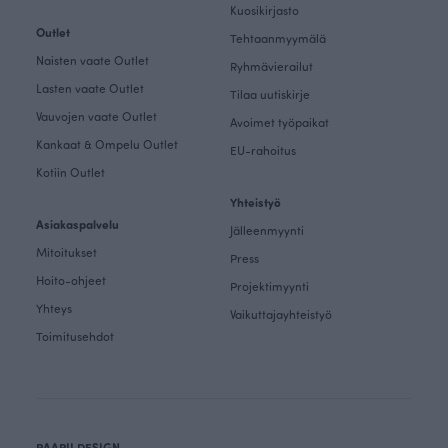
Kuosikirjasto
Outlet
Tehtaanmyymälä
Naisten vaate Outlet
Ryhmävierailut
Lasten vaate Outlet
Tilaa uutiskirje
Vauvojen vaate Outlet
Avoimet työpaikat
Kankaat & Ompelu Outlet
EU-rahoitus
Kotiin Outlet
Yhteistyö
Asiakaspalvelu
Jälleenmyynti
Mitoitukset
Press
Hoito-ohjeet
Projektimyynti
Yhteys
Vaikuttajayhteistyö
Toimitusehdot
PAAPII DESIGN