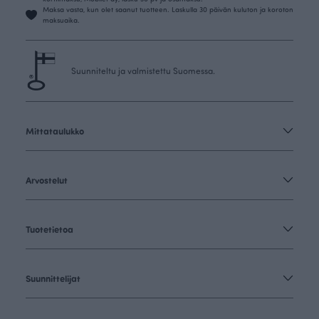
Maksa vasta, kun olet saanut tuotteen. Laskulla 30 päivän kuluton ja koroton
maksuaika.
Suunniteltu ja valmistettu Suomessa.
Mittataulukko
Arvostelut
Tuotetietoa
Suunnittelijat