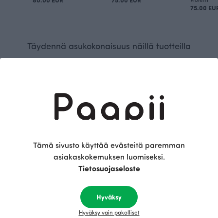
75.00 EU
Täydennä asukokonaisuus näillä tuotteilla
Tämä sivusto käyttää evästeitä paremman
asiakaskokemuksen luomiseksi.
Tietosuojaseloste
PISARA hame, Auringonkukka
80.00 EUR
Hyväksy
Hyväksy vain pakolliset