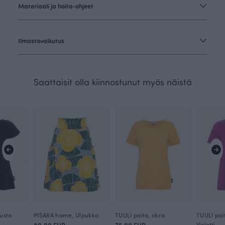
Materiaali ja hoito-ohjeet
Ilmastovaikutus
Saattaisit olla kiinnostunut myös näistä
usta
PISARA hame, Ulpukka
TUULI paita, okra
TUULI pait
80.00 EUR
75.00 EUR
Violetti