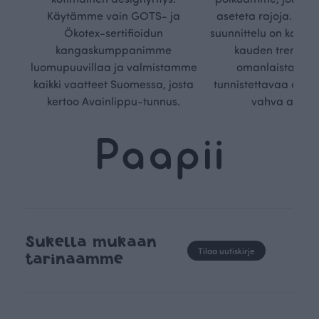
Käytämme vain GOTS- ja
aseteta rajoja. Mei
Ökotex-sertifioidun
suunnittelu on kaikk
kangaskumppanimme
kauden trendejä
luomupuuvillaa ja valmistamme
omanlaista, aja
kaikki vaatteet Suomessa, josta
tunnistettavaa desig
kertoo Avainlippu-tunnus.
vahva arvop
Sukella mukaan
Tilaa uutiskirje
tarinaamme