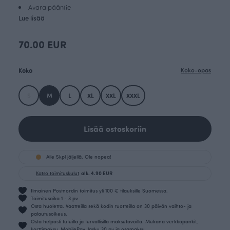
Avara pääntie
Lue lisää
70.00 EUR
Koko
Koko-opas
S
M
L
XL
XXL
XXXL
Lisää ostoskoriin
Alle 5kpl jäljellä. Ole nopea!
Katso toimituskulut
alk. 4.90 EUR
Ilmainen Postnordin toimitus yli 100 € tilauksille Suomessa.
Toimitusaika 1 - 3 pv
Osta huoletta. Vaatteilla sekä kodin tuotteilla on 30 päivän vaihto- ja
palautusoikeus.
Osta helposti tutuilla ja turvallisilla maksutavoilla. Mukana verkkopankit,
korttimaksu, MobilePay, lasku 30 pv ja osamaksu.