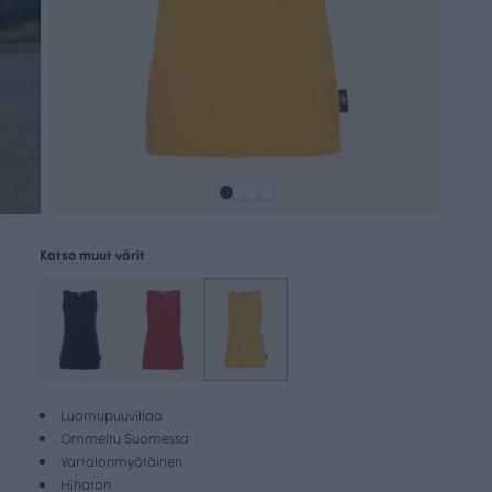
Katso muut värit
Luomupuuvillaa
Ommeltu Suomessa
Vartalonmyötäinen
Hihaton