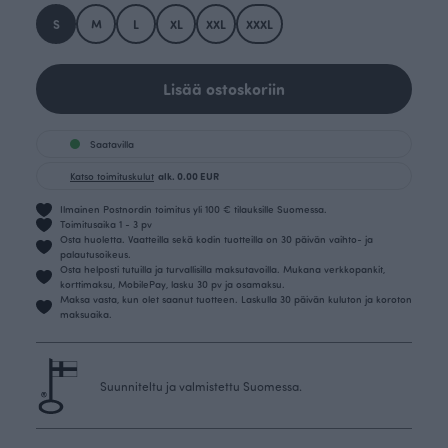
S
M
L
XL
XXL
XXXL
Lisää ostoskoriin
Saatavilla
Katso toimituskulut
alk. 0.00 EUR
Ilmainen Postnordin toimitus yli 100 € tilauksille Suomessa.
Toimitusaika 1 - 3 pv
Osta huoletta. Vaatteilla sekä kodin tuotteilla on 30 päivän vaihto- ja
palautusoikeus.
Osta helposti tutuilla ja turvallisilla maksutavoilla. Mukana verkkopankit,
korttimaksu, MobilePay, lasku 30 pv ja osamaksu.
Maksa vasta, kun olet saanut tuotteen. Laskulla 30 päivän kuluton ja koroton
maksuaika.
Suunniteltu ja valmistettu Suomessa.