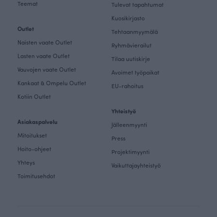
Teemat
Tulevat tapahtumat
Kuosikirjasto
Outlet
Tehtaanmyymälä
Naisten vaate Outlet
Ryhmävierailut
Lasten vaate Outlet
Tilaa uutiskirje
Vauvojen vaate Outlet
Avoimet työpaikat
Kankaat & Ompelu Outlet
EU-rahoitus
Kotiin Outlet
Yhteistyö
Asiakaspalvelu
Jälleenmyynti
Mitoitukset
Press
Hoito-ohjeet
Projektimyynti
Yhteys
Vaikuttajayhteistyö
Toimitusehdot