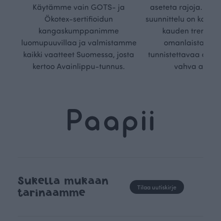
Käytämme vain GOTS- ja
aseteta rajoja. Mei
Ökotex-sertifioidun
suunnittelu on kaikk
kangaskumppanimme
kauden trendejä
luomupuuvillaa ja valmistamme
omanlaista, aja
kaikki vaatteet Suomessa, josta
tunnistettavaa desig
kertoo Avainlippu-tunnus.
vahva arvop
Sukella mukaan
Tilaa uutiskirje
tarinaamme