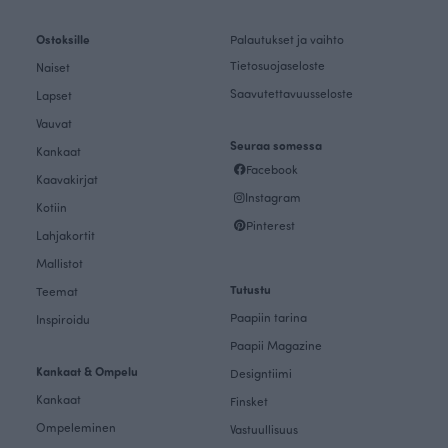
Ostoksille
Palautukset ja vaihto
Tietosuojaseloste
Naiset
Saavutettavuusseloste
Lapset
Vauvat
Seuraa somessa
Kankaat
Facebook
Kaavakirjat
Instagram
Kotiin
Pinterest
Lahjakortit
Mallistot
Tutustu
Teemat
Paapiin tarina
Inspiroidu
Paapii Magazine
Kankaat & Ompelu
Designtiimi
Kankaat
Finsket
Ompeleminen
Vastuullisuus