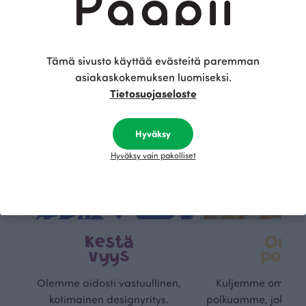
Tämä on Paapii
Tämä sivusto käyttää evästeitä paremman
asiakaskokemuksen luomiseksi.
Tietosuojaseloste
Hyväksy
Hyväksy vain pakolliset
Kestä
Oma
vyys
polk
Olemme aidosti vastuullinen,
Kuljemme omaa, v
kotimainen designyritys.
polkuamme, jolla lu