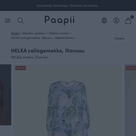
Suunniteltu Suomessa. Ommeltu Suomessa.
0
Naiset
/
Naisten vaatteet
/
Naisten mekot
/
HELKA collegemekko, Illansuu, vaaleansininen
Takaisin
HELKA collegemekko, Illansuu
HELKA mekko, Sininen
OUTLET
OUTLET