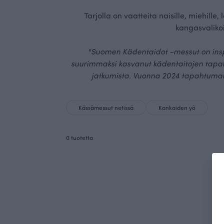
Tarjolla on vaatteita naisille, miehille
kangasvaliko
"Suomen Kädentaidot -messut on inspi
suurimmaksi kasvanut kädentaitojen tapahtu
jatkumista. Vuonna 2024 tapahtuman 
Kässämessut netissä
Kankaiden yö
0 tuotetta