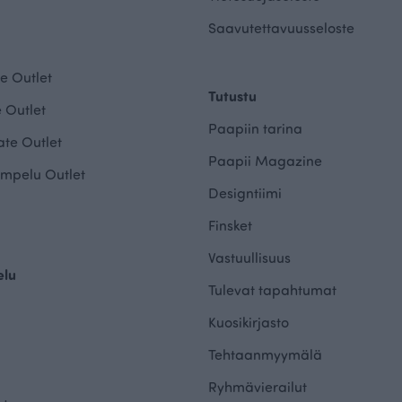
Saavutettavuusseloste
e Outlet
Tutustu
 Outlet
Paapiin tarina
te Outlet
Paapii Magazine
mpelu Outlet
Designtiimi
Finsket
Vastuullisuus
elu
Tulevat tapahtumat
Kuosikirjasto
Tehtaanmyymälä
Ryhmävierailut