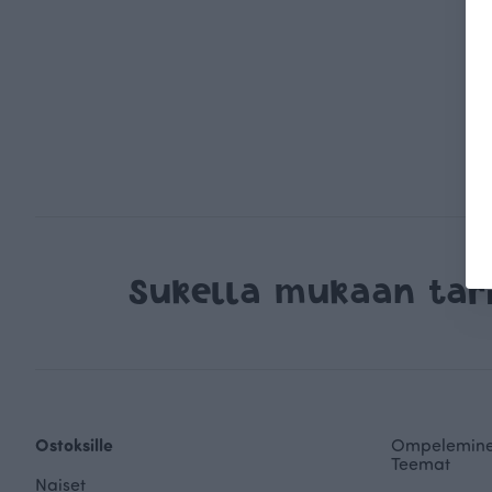
Sukella mukaan ta
Ostoksille
Ompelemin
Teemat
Naiset