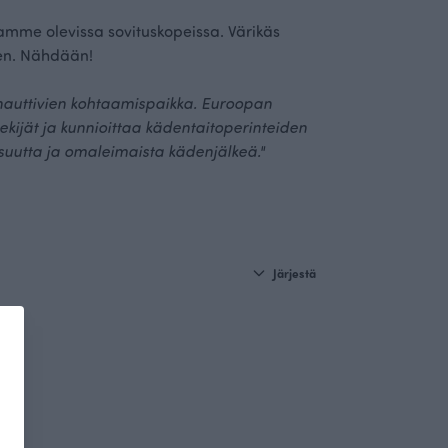
llamme olevissa sovituskopeissa. Värikäs
een. Nähdään!
 nauttivien kohtaamispaikka. Euroopan
ekijät ja kunnioittaa kädentaitoperinteiden
suutta ja omaleimaista kädenjälkeä."
Järjestä