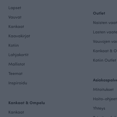
Lapset
Outlet
Vauvat
Naisten vaat
Kankaat
Lasten vaate
Kaavakirjat
Vauvojen vaa
Kotiin
Kankaat & O
Lahjakortit
Kotiin Outlet
Mallistot
Teemat
Asiakaspalv
Inspiroidu
Mitoitukset
Hoito-ohjeet
Kankaat & Ompelu
Yhteys
Kankaat