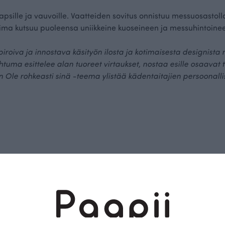
, lapsille ja vauvoille. Vaatteiden sovitus onnistuu messuosasto
ima kutsuu puoleensa uniikkeine kuoseineen ja messuhintoin
roiva ja innostava käsityön ilosta ja kotimaisesta designista
ma esittelee alan tuoreet virtaukset, nostaa esille osaavat t
Ole rohkeasti sinä -teema ylistää kädentaitajien persoonalli