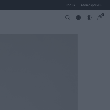
PaaPii
Asiakaspalvelu
0