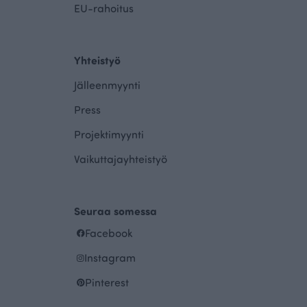
EU-rahoitus
Yhteistyö
Jälleenmyynti
Press
Projektimyynti
Vaikuttajayhteistyö
Seuraa somessa
Facebook
Instagram
Pinterest