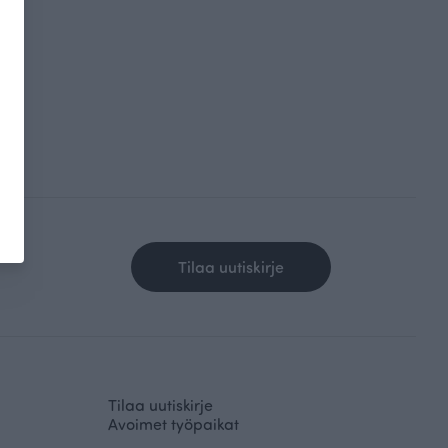
Tilaa uutiskirje
Tilaa uutiskirje
Avoimet työpaikat