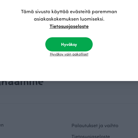
Tämä sivusto käyttää evästeitä paremman
asiakaskokemuksen luomiseksi.
Tietosuojaseloste
Hyväksy
Hyväksy vain pakolliset
rinaamme
en
Palautukset ja vaihto
Tietosuojaseloste