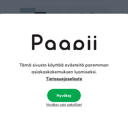
BESTSELLER
Tämä sivusto käyttää evästeitä paremman
SORJA leggins, musta
MAISA takki, musta
asiakaskokemuksen luomiseksi.
Musta
Musta
Tietosuojaseloste
70.00 EUR
125.00 EUR
Hyväksy
Tämä on Paapii
Hyväksy vain pakolliset