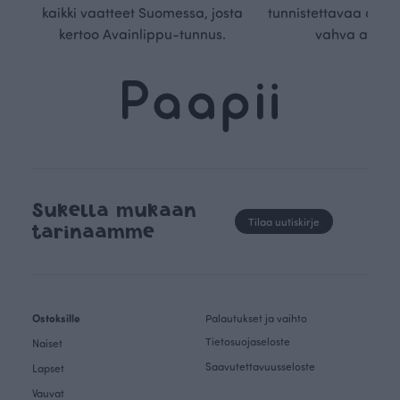
kaikki vaatteet Suomessa, josta
tunnistettavaa desig
kertoo Avainlippu-tunnus.
vahva arvop
Sukella mukaan
Tilaa uutiskirje
tarinaamme
Ostoksille
Palautukset ja vaihto
Tietosuojaseloste
Naiset
Saavutettavuusseloste
Lapset
Vauvat