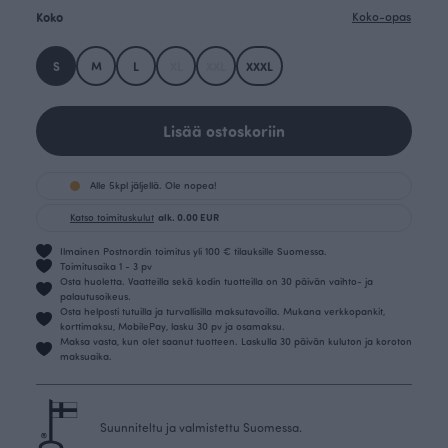
Koko
Koko-opas
S
M
L
XL
XXL
XXXL
Lisää ostoskoriin
Alle 5kpl jäljellä. Ole nopea!
Katso toimituskulut
alk. 0.00 EUR
Ilmainen Postnordin toimitus yli 100 € tilauksille Suomessa.
Toimitusaika 1 - 3 pv
Osta huoletta. Vaatteilla sekä kodin tuotteilla on 30 päivän vaihto- ja
palautusoikeus.
Osta helposti tutuilla ja turvallisilla maksutavoilla. Mukana verkkopankit,
korttimaksu, MobilePay, lasku 30 pv ja osamaksu.
Maksa vasta, kun olet saanut tuotteen. Laskulla 30 päivän kuluton ja koroton
maksuaika.
Suunniteltu ja valmistettu Suomessa.