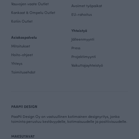
Vauvojen vaate Outlet
Avoimet työpaikat
Kankaat & Ompelu Outlet
EU-rahoitus
Kotiin Outlet
Yhteistyö
Asiakaspalvelu
Jälleenmyynti
Mitoitukset
Press
Hoito-ohjeet
Projektimyynti
Yhteys
Vaikuttajayhteistyö
Toimitusehdot
PAAPII DESIGN
PaaPii Design Oy on vastuullinen kotimainen designyritys, jonka
toiminta perustuu kestävyydelle, kotimaisuudelle ja positiivisuudelle.
MAKSUTAVAT