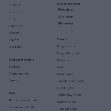
Seuraa somessa
Kankaat
Facebook
Kaavakirjat
Instagram
Kotiin
Pinterest
Lahjakortit
Mallistot
Tutustu
Teemat
Paapiin tarina
Inspiroidu
Paapii Magazine
Kankaat & Ompelu
Designtiimi
Kankaat
Finsket
Ompeleminen
Vastuullisuus
Teemat
Tulevat tapahtumat
Kuosikirjasto
Outlet
Tehtaanmyymälä
Naisten vaate Outlet
Ryhmävierailut
Lasten vaate Outlet
Tilaa uutiskirje