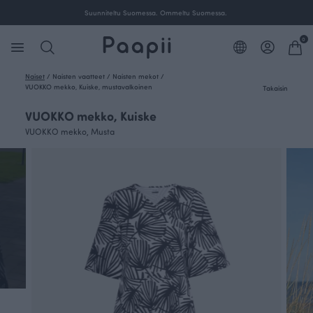
Ilmainen toimitus yli 100 € tilauksille Suomessa.
0
Naiset
/
Naisten vaatteet
/
Naisten mekot
/
VUOKKO mekko, Kuiske, mustavalkoinen
Takaisin
VUOKKO mekko, Kuiske
VUOKKO mekko, Musta