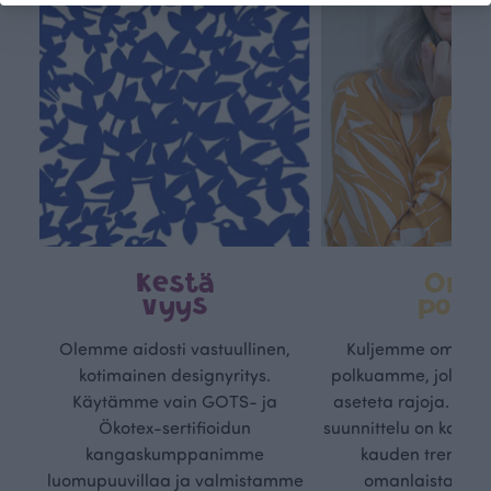
Kestä
Oma
vyys
polk
Olemme aidosti vastuullinen,
Kuljemme omaa, v
kotimainen designyritys.
polkuamme, jolla lu
Käytämme vain GOTS- ja
aseteta rajoja. Mei
Ökotex-sertifioidun
suunnittelu on kaikk
kangaskumppanimme
kauden trendejä
luomupuuvillaa ja valmistamme
omanlaista, aja