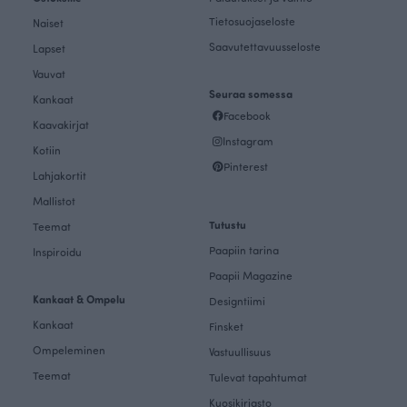
Tietosuojaseloste
Naiset
Saavutettavuusseloste
Lapset
Vauvat
Seuraa somessa
Kankaat
Facebook
Kaavakirjat
Instagram
Kotiin
Pinterest
Lahjakortit
Mallistot
Tutustu
Teemat
Paapiin tarina
Inspiroidu
Paapii Magazine
Kankaat & Ompelu
Designtiimi
Kankaat
Finsket
Ompeleminen
Vastuullisuus
Teemat
Tulevat tapahtumat
Kuosikirjasto