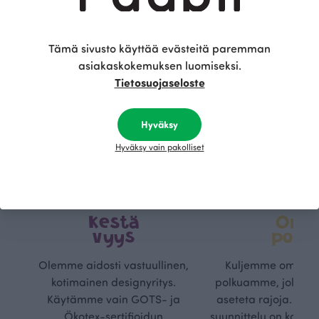
Tämä sivusto käyttää evästeitä paremman
asiakaskokemuksen luomiseksi.
Tietosuojaseloste
Hyväksy
Hyväksy vain pakolliset
Kestä
Oma
vyys
polk
Olemme aidosti vastuullinen,
Kuljemme omaa, v
kotimainen designyritys.
polkuamme, jolla lu
Käytämme vain GOTS- ja
aseteta rajoja. Mei
Ökotex-sertifioidun
suunnittelu on kaikk