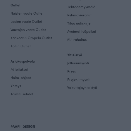
Outlet
Tehtaanmyymälä
Naisten vaate Outlet
Ryhmävierailut
Lasten vaate Outlet
Tilaa uutiskirje
Vauvojen vaate Outlet
Avoimet työpaikat
Kankaat & Ompelu Outlet
EU-rahoitus
Kotiin Outlet
Yhteistyö
Asiakaspalvelu
Jälleenmyynti
Mitoitukset
Press
Hoito-ohjeet
Projektimyynti
Yhteys
Vaikuttajayhteistyö
Toimitusehdot
PAAPII DESIGN