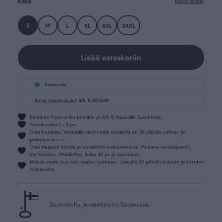
Koko
Koko-opas
S
M
L
XL
XXL
XXXL
Lisää ostoskoriin
Saatavilla
Katso toimituskulut
alk. 0.00 EUR
Ilmainen Postnordin toimitus yli 100 € tilauksille Suomessa.
Toimitusaika 1 - 3 pv
Osta huoletta. Vaatteilla sekä kodin tuotteilla on 30 päivän vaihto- ja
palautusoikeus.
Osta helposti tutuilla ja turvallisilla maksutavoilla. Mukana verkkopankit,
korttimaksu, MobilePay, lasku 30 pv ja osamaksu.
Maksa vasta, kun olet saanut tuotteen. Laskulla 30 päivän kuluton ja koroton
maksuaika.
Suunniteltu ja valmistettu Suomessa.