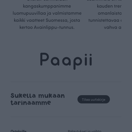
kangaskumppanimme
kauden trendejä
luomupuuvillaa ja valmistamme
omanlaista, aja
kaikki vaatteet Suomessa, josta
tunnistettavaa desig
kertoo Avainlippu-tunnus.
vahva arvop
Sukella mukaan
Tilaa uutiskirje
tarinaamme
Ostoksille
Palautukset ja vaihto