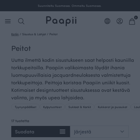
Ilmainen toimitus yli 100 € tilauksille Suomessa.
0
Kotiin
/
Sisustus & Lahjat
/
Peitot
Peitot
Uutta ilmettä kodin sisustukseen saat helposti kauniilla
torkkupeitoilla. Paapiin valikoimasta löydät ihania
luomupuuvillaisia jacquardneuloksesta valmistettuja
torkkupeittoja. Peittoja koristaa Paapiin uniikit kuosit.
Kotimaiset designtuotteet sisustuksessa ovat kestävä
valinta, ja myös upea lahjaidea.
Tyynynpäälliset
Kylpytuotteet
Suklaat & Karkit
Kukkarot ja pussukat
Lauk
17 tuotetta
Suodata