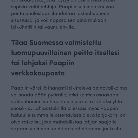
sopivia vaihtoehtoja. Paapiin suloinen vauvan
peitto puolestaan ilahduttaa lastenhuoneen
sisustusta, ja voit napata sen aina mukaan
leikkihetkiin tai vaunulenkille.
Tilaa Suomessa valmistettu
luomupuuvillainen peitto itsellesi
tai lahjaksi Paapiin
verkkokaupasta
Paapiin väreillä ihanasti leikittelevä peittovalikoima
voi saada pään pyörälle, etkä kenties osaakaan
valita ihanien vaihtoehtojen joukosta lahjaksi yhtä
suosikkia. Lahjaostoksilla ollessasi myös Paapiin
halutulle summalle ostettavissa oleva
lahjakortti
on
oiva ratkaisu, joka mahdollistaa lahjan saajalle
vapaan valinnan upeiden tuotteidemme joukosta.