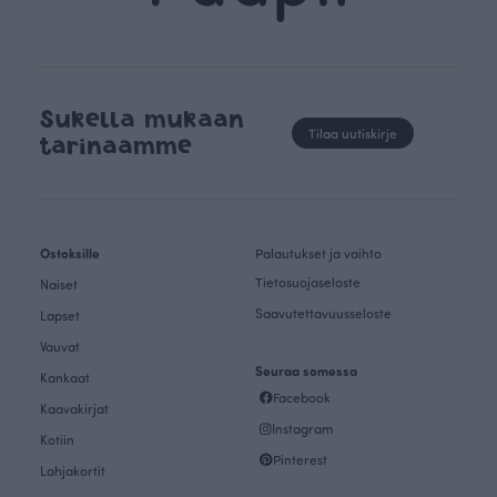
Sukella mukaan
Tilaa uutiskirje
tarinaamme
Ostoksille
Palautukset ja vaihto
Tietosuojaseloste
Naiset
Saavutettavuusseloste
Lapset
Vauvat
Seuraa somessa
Kankaat
Facebook
Kaavakirjat
Instagram
Kotiin
Pinterest
Lahjakortit