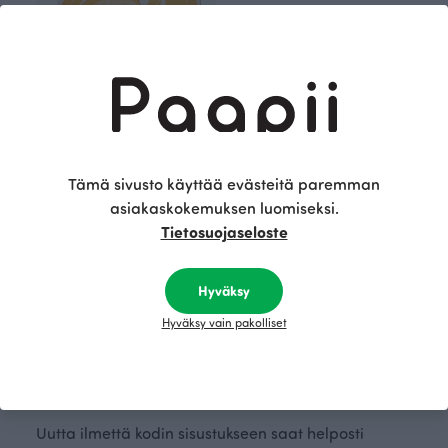
Tämä sivusto käyttää evästeitä paremman
asiakaskokemuksen luomiseksi.
TORKKUPEITTO jacquard, Flow
Tietosuojaseloste
Keltainen
150.00 EUR
Hyväksy
Hyväksy vain pakolliset
Paapiin kotimaiset peitot
Uutta ilmettä kodin sisustukseen saat helposti