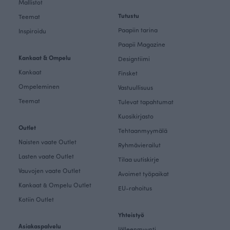
Mallistot
Tutustu
Teemat
Paapiin tarina
Inspiroidu
Paapii Magazine
Kankaat & Ompelu
Designtiimi
Kankaat
Finsket
Ompeleminen
Vastuullisuus
Teemat
Tulevat tapahtumat
Kuosikirjasto
Outlet
Tehtaanmyymälä
Naisten vaate Outlet
Ryhmävierailut
Lasten vaate Outlet
Tilaa uutiskirje
Vauvojen vaate Outlet
Avoimet työpaikat
Kankaat & Ompelu Outlet
EU-rahoitus
Kotiin Outlet
Yhteistyö
Asiakaspalvelu
Jälleenmyynti