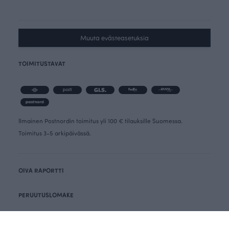
Muuta evästeasetuksia
TOIMITUSTAVAT
Ilmainen Postnordin toimitus yli 100 € tilauksille Suomessa.
Toimitus 3-5 arkipäivässä.
OIVA RAPORTTI
PERUUTUSLOMAKE