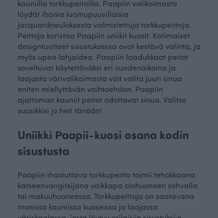
kauniilla torkkupeitoilla. Paapiin valikoimasta
löydät ihania luomupuuvillaisia
jacquardneuloksesta valmistettuja torkkupeittoja.
Peittoja koristaa Paapiin uniikit kuosit. Kotimaiset
designtuotteet sisustuksessa ovat kestävä valinta, ja
myös upea lahjaidea. Paapiin laadukkaat peitot
soveltuvat käytettäväksi eri vuodenaikoina ja
laajasta värivalikoimasta voit valita juuri sinua
eniten miellyttävän vaihtoehdon. Paapiin
ajattoman kauniit peitot odottavat sinua. Valitse
suosikkisi jo heti tänään!
Uniikki Paapii-kuosi osana kodin
sisustusta
Paapiin ihastuttava torkkupeitto toimii tehokkaana
katseenvangitsijana vaikkapa olohuoneen sohvalla
tai makuuhuoneessa. Torkkupeittoja on saatavana
monissa kauniissa kuoseissa ja laajassa
väriskaalassa, josta löytyy erilaisiin sisustuksiin