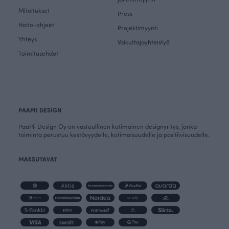
Mitoitukset
Press
Hoito-ohjeet
Projektimyynti
Yhteys
Vaikuttajayhteistyö
Toimitusehdot
PAAPII DESIGN
PaaPii Design Oy on vastuullinen kotimainen designyritys, jonka
toiminta perustuu kestävyydelle, kotimaisuudelle ja positiivisuudelle.
MAKSUTAVAT