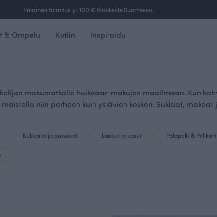
Ilmainen toimitus yli 100 € tilauksille Suomessa.
t & Ompelu
Kotiin
Inspiroidu
autiskelijan makumatkalle huikeaan makujen maailmaan. Kun ka
a maistella niin perheen kuin ystävien kesken. Suklaat, makeat
Kukkarot ja pussukat
Laukut ja kassit
Palapelit & Pelikort
o