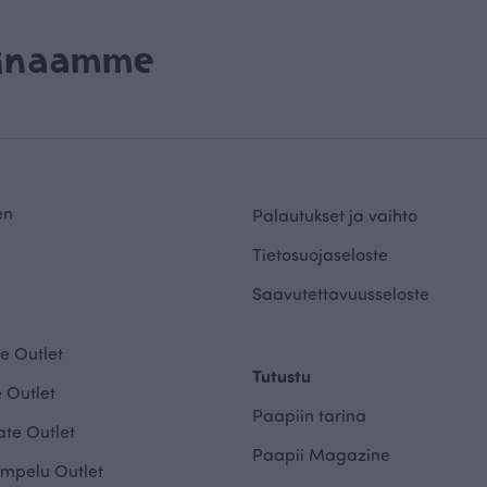
rinaamme
en
Palautukset ja vaihto
Tietosuojaseloste
Saavutettavuusseloste
e Outlet
Tutustu
 Outlet
Paapiin tarina
te Outlet
Paapii Magazine
mpelu Outlet