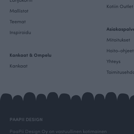
Kotiin Outlet
Mallistot
Teemat
Asiakaspalv
Inspiroidu
Mitoitukset
Hoito-ohjeet
Kankaat & Ompelu
Yhteys
Kankaat
Toimitusehd
PAAPII DESIGN
PaaPii Design Oy on vastuullinen kotimainen