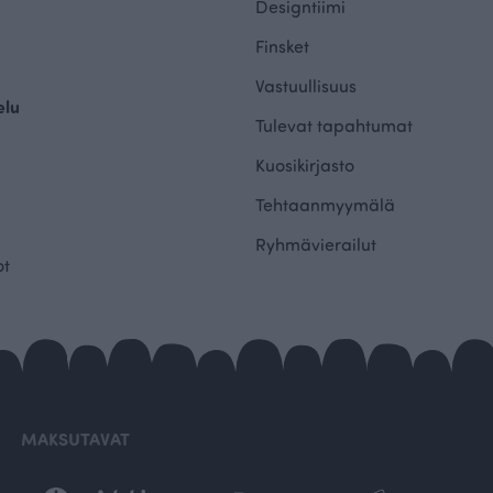
Designtiimi
Finsket
Vastuullisuus
elu
Tulevat tapahtumat
Kuosikirjasto
Tehtaanmyymälä
Ryhmävierailut
ot
MAKSUTAVAT