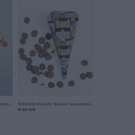
PIPARMINTTU POLKA piparminttukaramelleja 120g
TERVAKAUPUNGIN TAALARI tervasalmiakkikaramelleja 100g
10.00 EUR