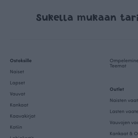
Sukella mukaan ta
Ostoksille
Ompelemin
Teemat
Naiset
Lapset
Outlet
Vauvat
Naisten vaat
Kankaat
Lasten vaate
Kaavakirjat
Vauvojen vaa
Kotiin
Kankaat & O
Lahjakortit