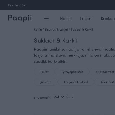
Fi
/
En
/
Se
Naiset
Lapset
Kankaa
Kotiin
/
Sisustus & Lahjat
/
Suklaat & Karkit
Suklaat & Karkit
Paapiin uniikit suklaat ja karkit vievät n
tarjolla maistuvia herkkuja, niitä on mukav
suosikkiherkkuihin.
Peitot
Tyynynpäälliset
Kylpytuotteet
Julisteet
Lahjapakkaukset
Kodinhoit
Malli
Kuosi
6 tuotetta