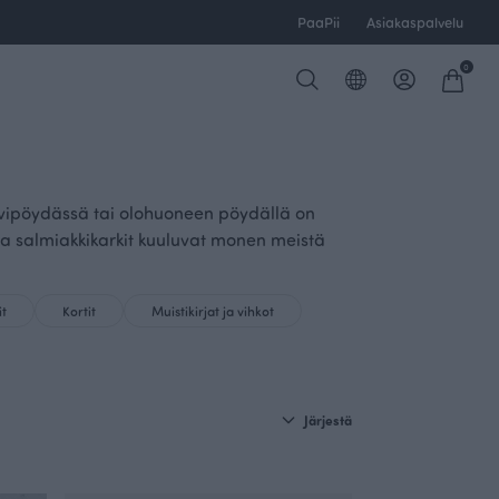
PaaPii
Asiakaspalvelu
0
hvipöydässä tai olohuoneen pöydällä on
 ja salmiakkikarkit kuuluvat monen meistä
it
Kortit
Muistikirjat ja vihkot
Järjestä