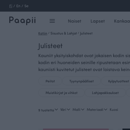
Fi
/
En
/
Se
Naiset
Lapset
Kankaa
Kotiin
/
Sisustus & Lahjat
/
Julisteet
Julisteet
Kauniit yksityiskohdat ovat jokaisen kodin s
kodin eri huoneiden seinille ripustetaan e
kauniisti kuvitetut julisteet ovat loistava kei
Peitot
Tyynynpäälliset
Kylpytuotteet
Muistikirjat ja vihkot
Lahjapakkaukset
Väri
Malli
Materiaali
Kuosi
9 tuotetta