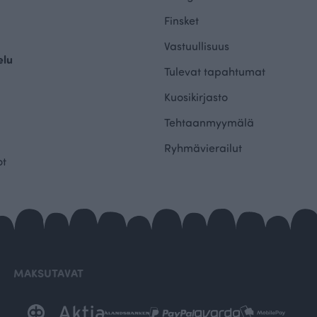
Finsket
Vastuullisuus
elu
Tulevat tapahtumat
Kuosikirjasto
Tehtaanmyymälä
Ryhmävierailut
ot
MAKSUTAVAT