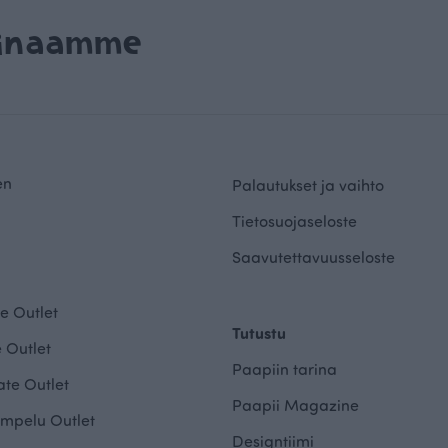
rinaamme
en
Palautukset ja vaihto
Tietosuojaseloste
Saavutettavuusseloste
e Outlet
Tutustu
 Outlet
Paapiin tarina
te Outlet
Paapii Magazine
mpelu Outlet
Designtiimi