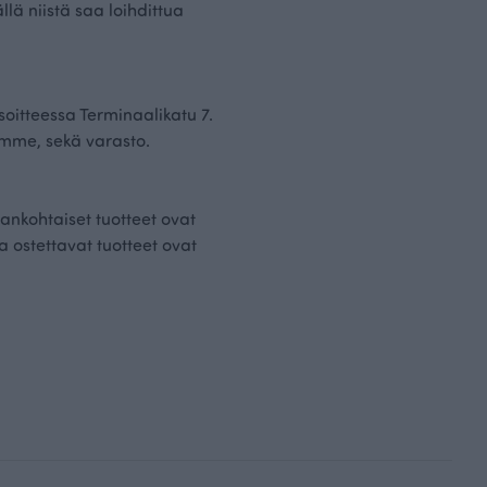
lä niistä saa loihdittua
oitteessa Terminaalikatu 7.
mme, sekä varasto.
ankohtaiset tuotteet ovat
 ostettavat tuotteet ovat