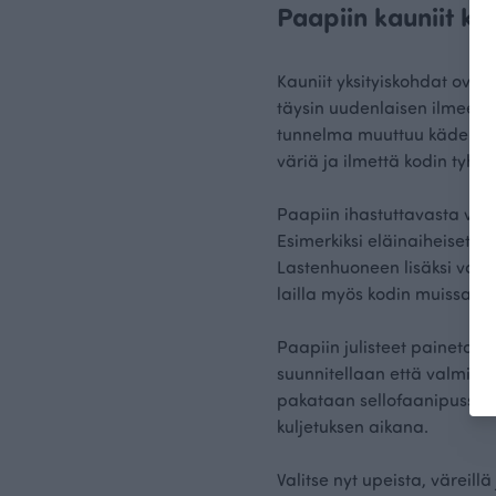
Paapiin kauniit kot
Kauniit yksityiskohdat ovat
täysin uudenlaisen ilmeen. 
tunnelma muuttuu kädenkäänt
väriä ja ilmettä kodin tyhjil
Paapiin ihastuttavasta valik
Esimerkiksi eläinaiheiset 
Lastenhuoneen lisäksi vallo
lailla myös kodin muissa h
Paapiin julisteet painetaan
suunnitellaan että valmiste
pakataan sellofaanipussiin
kuljetuksen aikana.
Valitse nyt upeista, väreillä 