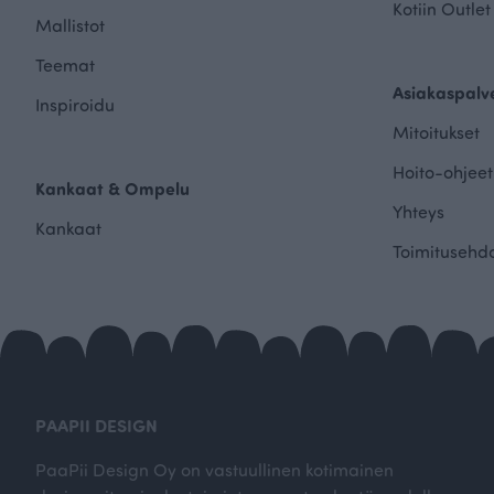
Kotiin Outlet
Mallistot
Teemat
Asiakaspalv
Inspiroidu
Mitoitukset
Hoito-ohjeet
Kankaat & Ompelu
Yhteys
Kankaat
Toimitusehd
PAAPII DESIGN
PaaPii Design Oy on vastuullinen kotimainen