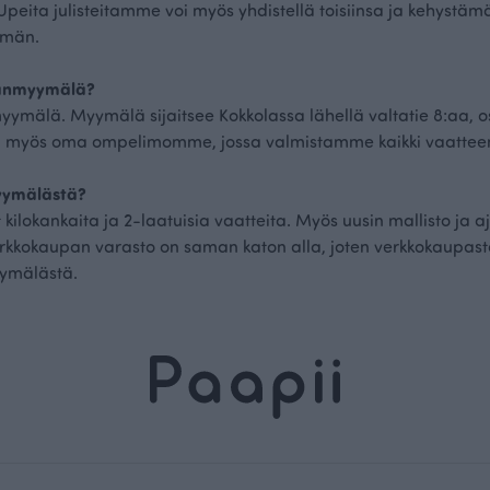
Upeita julisteitamme voi myös yhdistellä toisiinsa ja kehystämäl
hmän.
aanmyymälä?
ymälä. Myymälä sijaitsee Kokkolassa lähellä valtatie 8:aa, os
 myös oma ompelimomme, jossa valmistamme kaikki vaattee
yymälästä?
lokankaita ja 2-laatuisia vaatteita. Myös uusin mallisto ja aj
rkkokaupan varasto on saman katon alla, joten verkkokaupasta
yymälästä.