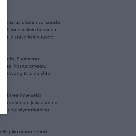
sella sisustukseen voi saada
eita, huoneen kuin huoneen
ovat loistava keino tuoda
lmistettu Suomessa.
ukasta ihastuttamaan.
atseenvangitsijoina yhtä
le. Julisteemme sekä
lisen valinnan. Julisteemme
na ja rypistymättöminä
mallit joko omaa kotiasi