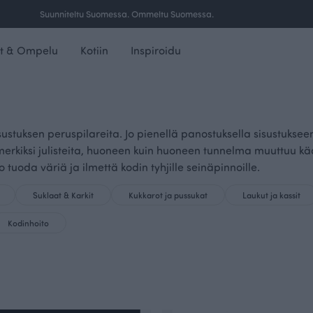
Suunniteltu Suomessa. Ommeltu Suomessa.
t & Ompelu
Kotiin
Inspiroidu
isustuksen peruspilareita. Jo pienellä panostuksella sisustuks
simerkiksi julisteita, huoneen kuin huoneen tunnelma muuttuu 
no tuoda väriä ja ilmettä kodin tyhjille seinäpinnoille.
Suklaat & Karkit
Kukkarot ja pussukat
Laukut ja kassit
Kodinhoito