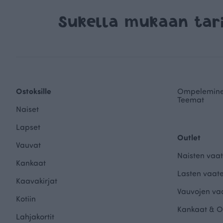
Sukella mukaan ta
Ostoksille
Ompelemin
Teemat
Naiset
Lapset
Outlet
Vauvat
Naisten vaat
Kankaat
Lasten vaate
Kaavakirjat
Vauvojen vaa
Kotiin
Kankaat & O
Lahjakortit