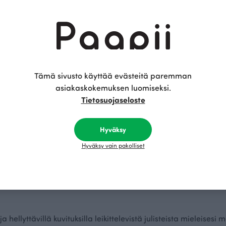
imaiset julisteet
 jokaisen kodin sisustuksen peruspilareita. Jo pienellä panostuk
Kun kodin eri huoneiden seinille ripustetaan esimerkiksi julist
eessä viihtyisämmäksi. Paapiin kauniisti kuvitetut julisteet 
le seinäpinnoille.
Tämä sivusto käyttää evästeitä paremman
asiakaskokemuksen luomiseksi.
oimasta löydät useita erilaisia kauniita julisteita, jotka on va
Tietosuojaseloste
versiot ovat nappivalinta lastenhuoneeseen huoneen pientä as
ittavat julisteemme voivat toimia veikeinä yksityiskohtina ja k
Hyväksy
uoneissa.
Hyväksy vain pakolliset
 kasviöljypohjaisilla painoväreillä laadukkaalle julistepaperil
taan Suomessa, joten näitä julisteita hankkimalla teet vastuul
 tukevan taustapahvin kera, minkä ansiosta ne pysyvät kaunii
ja hellyttävillä kuvituksilla leikittelevistä julisteista mieleisesi 