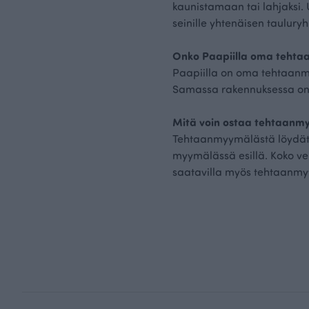
kaunistamaan tai lahjaksi. 
seinille yhtenäisen taulury
Onko Paapiilla oma teht
Paapiilla on oma tehtaanmy
Samassa rakennuksessa on
Mitä voin ostaa tehtaanm
Tehtaanmyymälästä löydät ki
myymälässä esillä. Koko ve
saatavilla myös tehtaanm