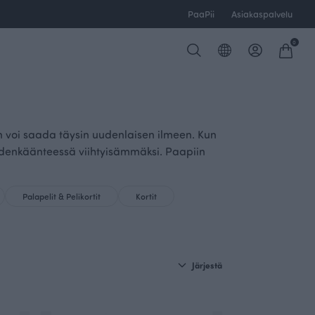
PaaPii
Asiakaspalvelu
0
een voi saada täysin uudenlaisen ilmeen. Kun
kädenkäänteessä viihtyisämmäksi. Paapiin
Palapelit & Pelikortit
Kortit
Järjestä