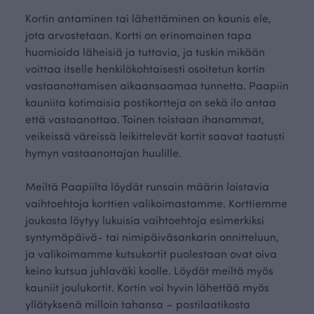
Kortin antaminen tai lähettäminen on kaunis ele,
jota arvostetaan. Kortti on erinomainen tapa
huomioida läheisiä ja tuttavia, ja tuskin mikään
voittaa itselle henkilökohtaisesti osoitetun kortin
vastaanottamisen aikaansaamaa tunnetta. Paapiin
kauniita kotimaisia postikortteja on sekä ilo antaa
että vastaanottaa. Toinen toistaan ihanammat,
veikeissä väreissä leikittelevät kortit saavat taatusti
hymyn vastaanottajan huulille.
Meiltä Paapiilta löydät runsain määrin loistavia
vaihtoehtoja korttien valikoimastamme. Korttiemme
joukosta löytyy lukuisia vaihtoehtoja esimerkiksi
syntymäpäivä- tai nimipäiväsankarin onnitteluun,
ja valikoimamme kutsukortit puolestaan ovat oiva
keino kutsua juhlaväki koolle. Löydät meiltä myös
kauniit joulukortit. Kortin voi hyvin lähettää myös
yllätyksenä milloin tahansa – postilaatikosta