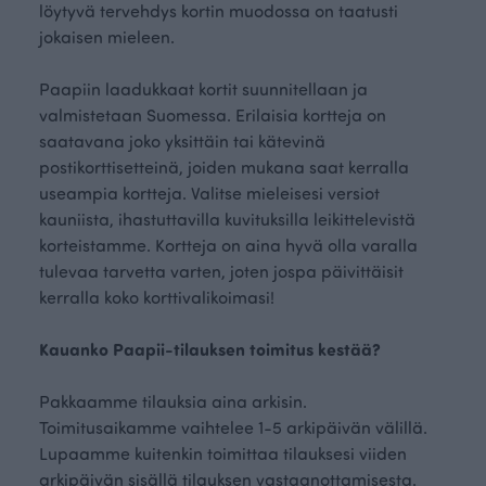
löytyvä tervehdys kortin muodossa on taatusti
jokaisen mieleen.
Paapiin laadukkaat kortit suunnitellaan ja
valmistetaan Suomessa. Erilaisia kortteja on
saatavana joko yksittäin tai kätevinä
postikorttisetteinä, joiden mukana saat kerralla
useampia kortteja. Valitse mieleisesi versiot
kauniista, ihastuttavilla kuvituksilla leikittelevistä
korteistamme. Kortteja on aina hyvä olla varalla
tulevaa tarvetta varten, joten jospa päivittäisit
kerralla koko korttivalikoimasi!
Kauanko Paapii-tilauksen toimitus kestää?
Pakkaamme tilauksia aina arkisin.
Toimitusaikamme vaihtelee 1-5 arkipäivän välillä.
Lupaamme kuitenkin toimittaa tilauksesi viiden
arkipäivän sisällä tilauksen vastaanottamisesta.