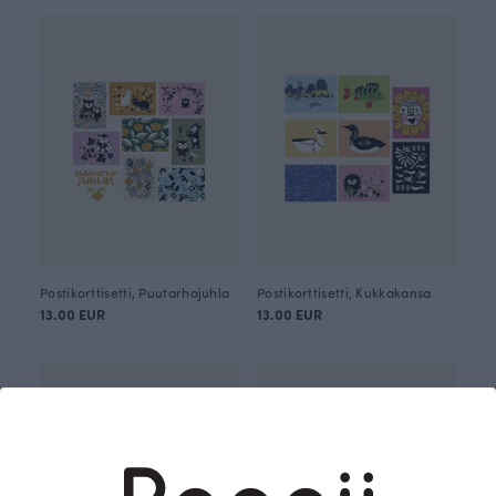
Postikorttisetti, Puutarhajuhla
Postikorttisetti, Kukkakansa
13.00 EUR
13.00 EUR