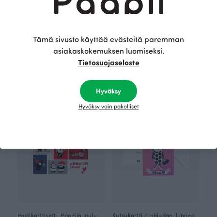
Tämä sivusto käyttää evästeitä paremman
asiakaskokemuksen luomiseksi.
Tietosuojaseloste
Postikorttisetti Kukkapaikka 6 kpl
Postikorttisetti Marjapaikka 6 kpl
11.00 EUR
11.00 EUR
Hyväksy
Hyväksy vain pakolliset
Postikorttisetti, PaaPiin Joulu
Kutsukortti / Inbjudan, Linnea