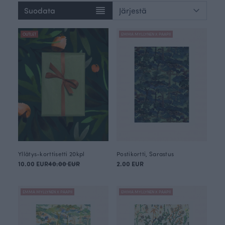
Suodata
OUTLET
EMMA MYLLYNEN X PAAPII
Yllätys-korttisetti 20kpl
Postikortti, Sarastus
10.00 EUR
40.00 EUR
2.00 EUR
EMMA MYLLYNEN X PAAPII
EMMA MYLLYNEN X PAAPII