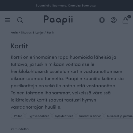
Ilmainen toimitus yli 100 € tilauksille Suomessa.
0
Kotiin
/
Sisustus & Lahjat
/
Kortit
Kortit
Kortti on erinomainen tapa huomioida läheisiä ja
tuttavia, ja tuskin mikään voittaa itselle
henkilökohtaisesti osoitetun kortin vastaanottamisen
aikaansaamaa tunnetta. Paapiin kauniita kotimaisia
postikortteja on sekä ilo antaa että vastaanottaa.
Toinen toistaan ihanammat, veikeissä väreissä
leikittelevät kortit saavat taatusti hymyn
vastaanottajan huulille.
Peitot
Tyynynpäälliset
Kylpytuotteet
Suklaat & Karkit
Kukkarot ja pussuk
29 tuotetta