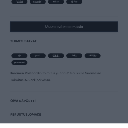
Muuta evästeasetuksia
TOIMITUSTAVAT
Ilmainen Postnordin toimitus yli 100 € tilauksille Suomessa.
Toimitus 3-5 arkipäivässä.
OIVA RAPORTTI
PERUUTUSLOMAKE