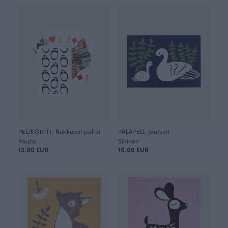
PELIKORTIT, Nukkuvat pöllöt
PALAPELI, Joutsen
Musta
Sininen
13.00 EUR
10.00 EUR