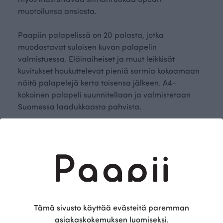
muotoilunsa ansiosta.
Paapiin palapelissä on 20 palasta, jotka
muodostavat suloisen kuvan palapelin
valmistuessa. Eläinaiheiset ja muut leikkisät
kuvitukset houkuttelevat pieniä sormia kokoamaan
näitä palapelejä kerta toisensa jälkeen. A4-
kokoinen palapeli suunnitellaan ja valmistetaan
Suomessa laadukkaasta pahvista.
Paapiin Suomessa suunnitellut ja valmistetut
pelikortit puolestaan mahdollistavat viihtyisät ja
jännittävät pelihetket myös aikuiseen makuun.
Pelikorttien kääntöpuoli eroaa tavanomaisista
pelikorteista kauniilla kuosillaan. Korttipakka
sisältää 52 pelikorttia sekä kolme jokerikorttia, ja
kompaktin kokoinen korttipakka kulkee vaivatta
Tämä sivusto käyttää evästeitä paremman
mukana myös matkoilla. Erilaisia pelejä on aina
asiakaskokemuksen luomiseksi.