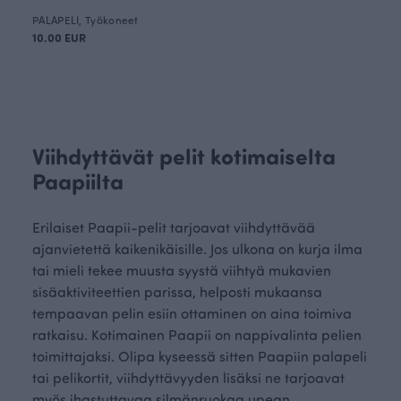
PALAPELI, Työkoneet
10.00 EUR
Viihdyttävät pelit kotimaiselta
Paapiilta
Erilaiset Paapii-pelit tarjoavat viihdyttävää
ajanvietettä kaikenikäisille. Jos ulkona on kurja ilma
tai mieli tekee muusta syystä viihtyä mukavien
sisäaktiviteettien parissa, helposti mukaansa
tempaavan pelin esiin ottaminen on aina toimiva
ratkaisu. Kotimainen Paapii on nappivalinta pelien
toimittajaksi. Olipa kyseessä sitten Paapiin palapeli
tai pelikortit, viihdyttävyyden lisäksi ne tarjoavat
myös ihastuttavaa silmänruokaa upean