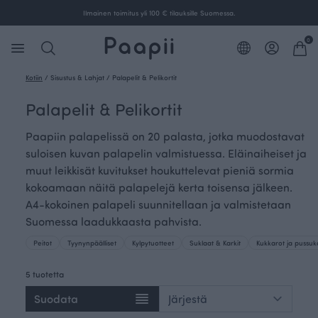
Ilmainen toimitus yli 100 € tilauksille Suomessa.
0
Kotiin
/
Sisustus & Lahjat
/
Palapelit & Pelikortit
Palapelit & Pelikortit
Paapiin palapelissä on 20 palasta, jotka muodostavat
suloisen kuvan palapelin valmistuessa. Eläinaiheiset ja
muut leikkisät kuvitukset houkuttelevat pieniä sormia
kokoamaan näitä palapelejä kerta toisensa jälkeen.
A4-kokoinen palapeli suunnitellaan ja valmistetaan
Suomessa laadukkaasta pahvista.
Peitot
Tyynynpäälliset
Kylpytuotteet
Suklaat & Karkit
Kukkarot ja pussuk
5 tuotetta
Suodata